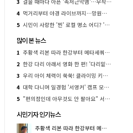
3
걸을 때마다 아픈 '족저근막염'…무작정 참지 말고 '이것' 해보세요!
4
먹거리부터 야경 라이브까지…망원한강공원 알짜 코스
5
시민이 사랑한 '찐' 로컬 명소 어디? '서울에디션25' 추천 코스
많이 본 뉴스
1
주황색 리본 따라 한강부터 메타세쿼이아 숲길까지…서울둘레길 15코스
2
한강 다리 아래서 영화 한 편! '다리밑 영화관' 무료 상영
3
우리 아이 체력이 쑥쑥! 클라이밍 키즈카페·어린이 체력장
4
대학 다니며 일경험 '서영커' 캠프 모집…전액 무료
5
"편의점인데 아무것도 안 팔아요" 서울에서 가장 특별한 편의점의 정체
시민기자 인기뉴스
주황색 리본 따라 한강부터 메타세쿼이아 숲길까지…서울둘레길 15코스