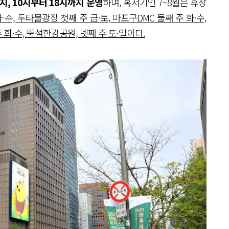
까지, 10시부터 18시까지 운영
하며, 혹서기인 7~8월은 휴장
수, 두타몰광장 첫째 주 금·토, 마포구DMC 둘째 주 화·수,
 화·수, 뚝섬한강공원, 넷째 주 토·일이다.