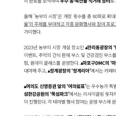
의 판로를 모색하며
우수 농·특산물 직거래 장터
로
올해 '농부의 시장'은 개장 횟수를 총 60회로 확
울’의 주제를 부여하고 각종 문화행사와 참여 프
가미했다.
2023년 농부의 시장 개설 장소인
▴만리동광장의 ‘
이벤트, 추억의 간식 판매 부스 및 건강검진 부스
험, 원데이 클래스를 운영한다.
▴마포구DMC의 ‘
대여해 주고,
▴청계광장의 ‘청계리아’
에서는 카페테
▴여의도 신영증권 앞의 ‘여의쉼표’
는 우수농가 특
섬한강공원의 ‘뚝섬파크’
에서는 리사이클링 돗자리
이 진행된다. 각 테마별 행사 참여는 운영 부스에 문