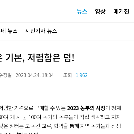
주
뉴스
영상
매거진
요
서
비
스
바
네 뉴스
시민기자 뉴스
로
가
기"
 기본, 저렴함은 덤!
수정일
2023.04.24. 18:04
조회
1,962
 저렴한 가격으로 구매할 수 있는
2023 농부의 시장
이 청계
여 개 시·군 100여 농가의 농부들이 직접 생각하고 지자
맞은 장터는 도·농간 교류, 협력을 통해 지역 농가들과 상생