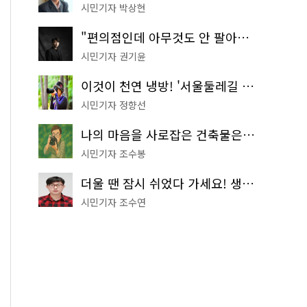
시민기자 박상현
"편의점인데 아무것도 안 팔아요" 서울에서 가장 특별한 편의점의 정체
시민기자 권기윤
이것이 천연 냉방! '서울둘레길 9코스'로 숲속 피서 떠나볼까
시민기자 정향선
나의 마음을 사로잡은 건축물은? '서울시 건축상' 수상작 공개!
시민기자 조수봉
더울 땐 잠시 쉬었다 가세요! 생수 냉장고부터 해피소·무더위쉼터까지
시민기자 조수연