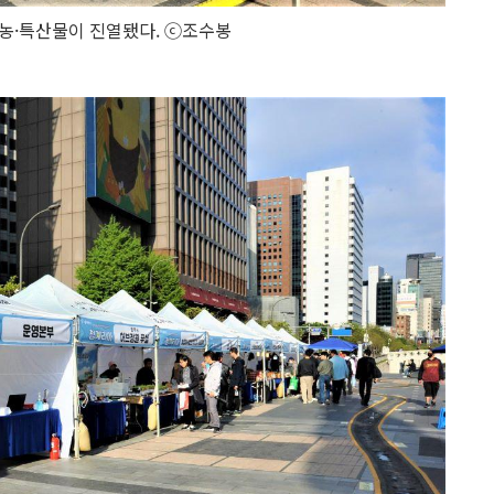
 농·특산물이 진열됐다. ⓒ조수봉