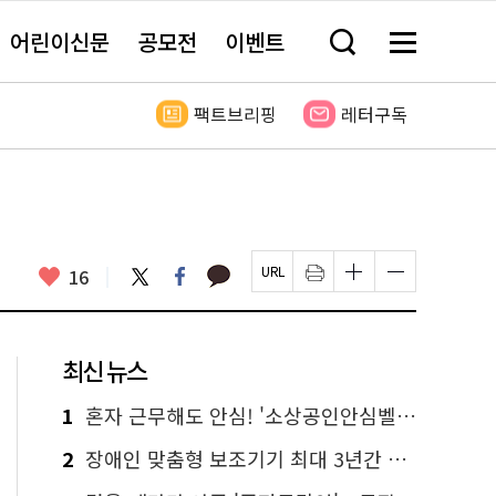
어린이신문
공모전
이벤트
검
메
색
뉴
창
전
열
체
팩트브리핑
레터구독
기
보
기
카
좋
트
페
16
페
인
글
글
카
위
이
아
이
쇄
자
자
오
터
스
요
지
하
크
크
톡
북
U
기
기
기
R
새
크
작
L
창
게
게
최신 뉴스
복
열
변
변
사
림
경
경
하
하
1
혼자 근무해도 안심! '소상공인안심벨' 신청하세요
기
기
2
장애인 맞춤형 보조기기 최대 3년간 무상 대여…삶의 질 높인다