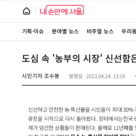
본
페
문
이
뉴
바
지
스
로
상
룸
가
단
뉴
기
으
스
로
기획·이슈
분야별 뉴스
비주얼 뉴스
우리동
주
이
요
동
서
비
스
도심 속 '농부의 시장' 신선함은
바
로
가
기
시민기자 조수봉
발행일
2023.04.24. 13:19
신선하고 안전한 농·특산물을 시민들이 최대 30%
광장을 시작으로 다시 돌아왔다. 장터에서는전국 60
체가 엄선한 상품들이 판매된다. 올해로 11년째를 