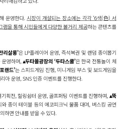
 자리매김하고 있다.
대해 운영한다.
시장이 개설되는 장소에는 각각 ‘6색(色) 서
로그램을 통해 시민들에게 다양한 볼거리 제공
하는 콘텐츠를
만리살롱’
은 LP플레이어 운영, 즉석복권 및 랜덤 종이뽑기
를 운영하며,
▴두타몰광장의 ‘두타스쿨’
은 한국 전통놀이 체
마포랜드’
는 스피드게임 진행, 미니게임 부스 및 보드게임을
리아 운영, SNS 인증 이벤트를 진행한다.
별기획전, 힐링쉼터 운영, 골프퍼팅 이벤트를 진행하며,
▴뚝
와 종이 테이블 등의 에코피크닉 물품 대여, 버스킹 공연
의하면 안내를 받을 수 있다.