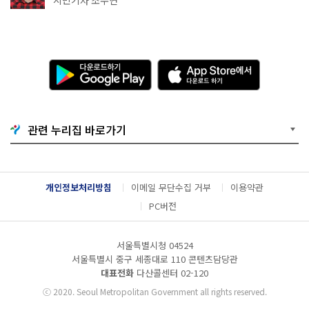
다
A
운
p
로
p
드
S
하
t
기
o
관련 누리집 바로가기
G
r
o
e
o
에
g
서
l
다
개인정보처리방침
이메일 무단수집 거부
이용약관
e
운
P
로
PC버전
l
드
a
하
y
기
서울특별시청 04524
서울특별시 중구 세종대로 110 콘텐츠담당관
대표전화
다산콜센터
02-120
ⓒ
2020. Seoul Metropolitan Government all rights reserved.