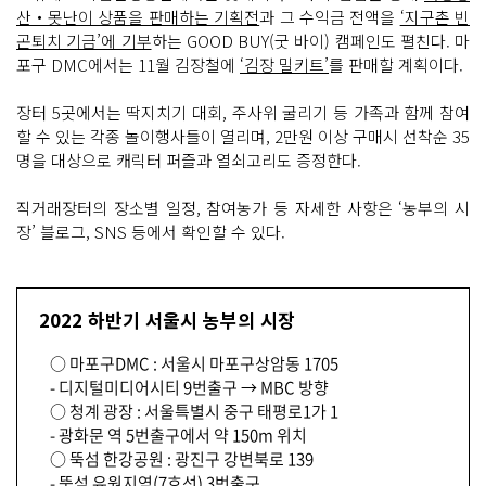
산‧못난이 상품을 판매하는 기획전
과 그 수익금 전액을
‘지구촌 빈
곤퇴치 기금’에 기부
하는 GOOD BUY(굿 바이) 캠페인도 펼친다. 마
포구 DMC에서는 11월 김장철에
‘김장 밀키트’
를 판매할 계획이다.
장터 5곳에서는 딱지치기 대회, 주사위 굴리기 등 가족과 함께 참여
할 수 있는 각종 놀이행사들이 열리며, 2만원 이상 구매시 선착순 35
명을 대상으로 캐릭터 퍼즐과 열쇠고리도 증정한다.
직거래장터의 장소별 일정, 참여농가 등 자세한 사항은 ‘농부의 시
장’ 블로그, SNS 등에서 확인할 수 있다.
2022 하반기 서울시 농부의 시장
○ 마포구DMC : 서울시 마포구상암동 1705
- 디지털미디어시티 9번출구 → MBC 방향
○ 청계 광장 : 서울특별시 중구 태평로1가 1
- 광화문 역 5번출구에서 약 150m 위치
○ 뚝섬 한강공원 : 광진구 강변북로 139
- 뚝섬 유원지역(7호선) 3번출구