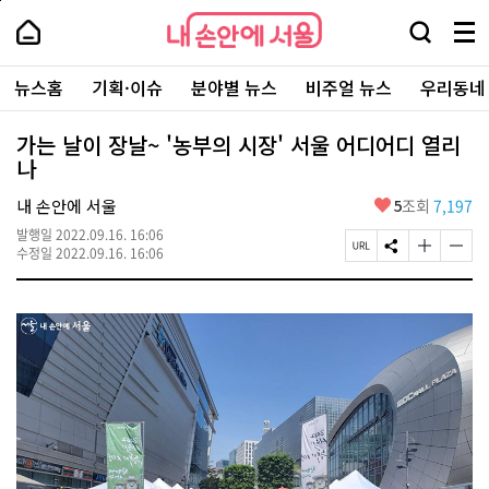
본
페
내
문
이
내
손
검
메
바
지
손
안
색
뉴
로
상
안
주
에
창
전
가
단
에
뉴스홈
기획·이슈
분야별 뉴스
비주얼 뉴스
우리동네
요
서
열
체
기
으
서
서
울
기
보
로
울
비
기
이
-
가는 날이 장날~ '농부의 시장' 서울 어디어디 열리
스
동
서
나
바
울
로
시
가
좋
내 손안에 서울
5
조회
7,197
대
기
아
표
발행일
2022.09.16. 16:06
요
소
페
S
글
글
수정일
2022.09.16. 16:06
통
이
N
자
자
포
지
S
크
크
털
U
공
기
기
R
유
크
작
L
하
게
게
복
기
변
변
사
경
경
하
하
기
기