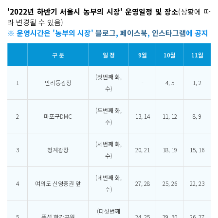
'2022년 하반기 서울시 농부의 시장' 운영일정 및 장소
(상황에 따
라 변경될 수 있음)
※ 운영시간은 '농부의 시장'
블로그
,
페이스북
,
인스타그램
에 공지
구 분
일 정
9월
10월
11월
(첫번째 화,
1
만리동광장
-
4, 5
1, 2
수)
(두번째 화,
2
마포구DMC
13, 14
11, 12
8, 9
수)
(세번째 화,
3
청계광장
20, 21
18, 19
15, 16
수)
(네번째 화,
4
여의도 신영증권 앞
27, 28
25, 26
22, 23
수)
(다섯번째
5
뚝섬 한강공원
24, 25
29, 30
26, 27