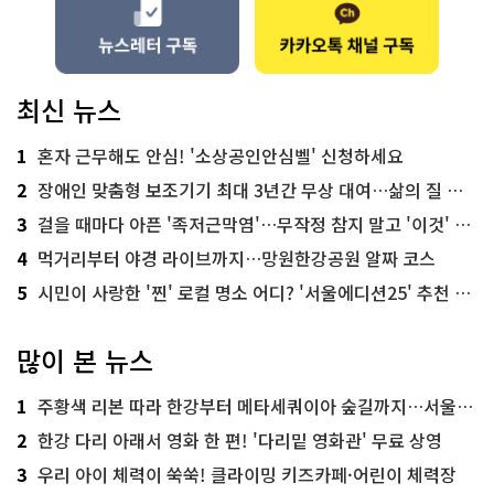
최신 뉴스
1
혼자 근무해도 안심! '소상공인안심벨' 신청하세요
2
장애인 맞춤형 보조기기 최대 3년간 무상 대여…삶의 질 높인다
3
걸을 때마다 아픈 '족저근막염'…무작정 참지 말고 '이것' 해보세요!
4
먹거리부터 야경 라이브까지…망원한강공원 알짜 코스
5
시민이 사랑한 '찐' 로컬 명소 어디? '서울에디션25' 추천 코스
많이 본 뉴스
1
주황색 리본 따라 한강부터 메타세쿼이아 숲길까지…서울둘레길 15코스
2
한강 다리 아래서 영화 한 편! '다리밑 영화관' 무료 상영
3
우리 아이 체력이 쑥쑥! 클라이밍 키즈카페·어린이 체력장