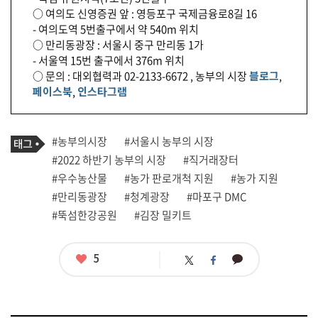
○ 여의도 신영증권 앞 : 영등포구 국제금융로8길 16
- 여의도역 5번출구에서 약 540m 위치
○ 만리동광장 : 서울시 중구 만리동 1가
- 서울역 15번 출구에서 376m 위치
○ 문의 : 대외협력과 02-2133-6672 , 농부의 시장
블로그
,
페이스북
,
인스타그램
기
태
#농부의시장
#서울시 농부의 시장
사
그
관
#2022 하반기 농부의 시장
#직거래장터
련
#우수농산물
#농가 판로개척 지원
#농가 지원
태
그
#만리동광장
#청계광장
#마포구 DMC
#뚝섬한강공원
#김장 밀키트
좋
5
카
트
페
아
카
위
이
요
오
터
스
톡
북