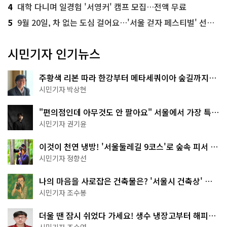
4
대학 다니며 일경험 '서영커' 캠프 모집…전액 무료
5
9월 20일, 차 없는 도심 걸어요…'서울 걷자 페스티벌' 선착순 5천명
시민기자 인기뉴스
주황색 리본 따라 한강부터 메타세쿼이아 숲길까지…
서울둘레길 15코스
시민기자 박상현
"편의점인데 아무것도 안 팔아요" 서울에서 가장 특별
한 편의점의 정체
시민기자 권기윤
이것이 천연 냉방! '서울둘레길 9코스'로 숲속 피서 떠
나볼까
시민기자 정향선
나의 마음을 사로잡은 건축물은? '서울시 건축상' 수
상작 공개!
시민기자 조수봉
더울 땐 잠시 쉬었다 가세요! 생수 냉장고부터 해피소
·무더위쉼터까지
시민기자 조수연