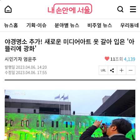
본
페
내
문
이
내
손
검
메
바
지
손
안
색
뉴
로
상
안
주
에
창
전
가
단
에
뉴스홈
기획·이슈
분야별 뉴스
비주얼 뉴스
우리동네
요
서
열
체
기
으
서
서
울
기
보
로
울
비
기
이
-
야경명소 추가! 새로운 미디어아트 옷 갈아 입은 '아
스
동
서
뜰리에 광화'
바
울
로
시
가
좋
시민기자 엄윤주
11
조회
4,139
대
기
아
표
발행일
2023.04.06. 14:20
요
소
페
S
글
글
수정일
2023.04.06. 17:55
통
이
N
자
자
포
지
S
크
크
털
U
공
기
기
R
유
크
작
L
하
게
게
복
기
변
변
사
경
경
하
하
기
기