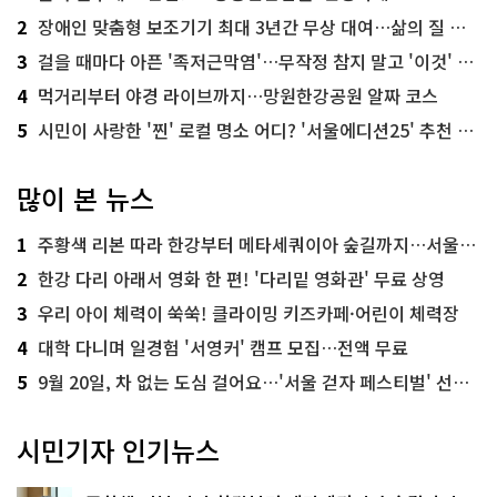
2
장애인 맞춤형 보조기기 최대 3년간 무상 대여…삶의 질 높인다
3
걸을 때마다 아픈 '족저근막염'…무작정 참지 말고 '이것' 해보세요!
4
먹거리부터 야경 라이브까지…망원한강공원 알짜 코스
5
시민이 사랑한 '찐' 로컬 명소 어디? '서울에디션25' 추천 코스
많이 본 뉴스
1
주황색 리본 따라 한강부터 메타세쿼이아 숲길까지…서울둘레길 15코스
2
한강 다리 아래서 영화 한 편! '다리밑 영화관' 무료 상영
3
우리 아이 체력이 쑥쑥! 클라이밍 키즈카페·어린이 체력장
4
대학 다니며 일경험 '서영커' 캠프 모집…전액 무료
5
9월 20일, 차 없는 도심 걸어요…'서울 걷자 페스티벌' 선착순 5천명
시민기자 인기뉴스