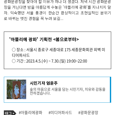
광화문광장을 찾아야 할 이유가 하나 더 생겼다. 저녁 시간 광화문광
장을 거닌다면 밤을 아름답게 수놓은 '아뜰리에 광화'를 지나치지 말
자. 익숙했던 서울 풍경이 한순간 환상적이고 초현실적인 분위기
로 바뀌는 멋진 경험을 꼭 누려 보길...
'아뜰리에 광화' 기획전 <봄으로부터>
○ 장소 : 서울시 종로구 세종대로 175 세종문화회관 외벽 미
디어파사드
○ 기간 : 2023.4.5.(수) ~ 7.30.(일) 19:00~22:00
기
시민기자 엄윤주
사
숲의 마음으로 서울을 담는 시민기자, 치유와 감동을
작
전하겠습니다.
성
자
프
로
기
필
태
#아뜰리에광화
#미디어파사드
#광화문광장
사