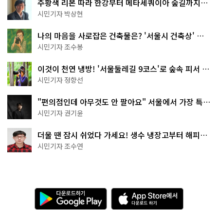
주황색 리본 따라 한강부터 메타세쿼이아 숲길까지…
서울둘레길 15코스
시민기자 박상현
나의 마음을 사로잡은 건축물은? '서울시 건축상' 수
상작 공개!
시민기자 조수봉
이것이 천연 냉방! '서울둘레길 9코스'로 숲속 피서 떠
나볼까
시민기자 정향선
"편의점인데 아무것도 안 팔아요" 서울에서 가장 특별
한 편의점의 정체
시민기자 권기윤
더울 땐 잠시 쉬었다 가세요! 생수 냉장고부터 해피소
·무더위쉼터까지
시민기자 조수연
다
A
운
p
로
p
드
S