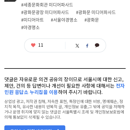
그
관
#세종문화회관 미디어파사드
련
#광화문광장 미디어파사드
#광화문 미디어파사드
태
그
#미디어아트
#서울야경명소
#광화문
#야경명소
좋
11
카
트
페
아
카
위
이
요
오
터
스
톡
북
댓글은 자유로운 의견 공유의 장이므로 서울시에 대한 신고,
제안, 건의 등 답변이나 개선이 필요한 사항에 대해서는
전자
민원 응답소 누리집을 이용
하여 주시기 바랍니다.
상업성 광고, 저작권 침해, 저속한 표현, 특정인에 대한 비방, 명예훼손, 정
치적 목적, 유사한 내용의 반복적 글, 개인정보 유출,그 밖에 공익을 저해하
거나 운영 취지에 맞지 않는 댓글은 서울특별시 조례 및 개인정보보호법에
의해 통보없이 삭제될 수 있습니다.