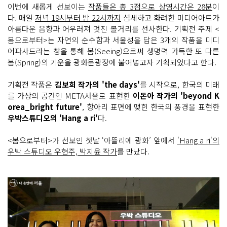
이번에 새롭게 선보이는
작품들은 총 3점으로 상영시간은 28분
이
다. 매일
저녁 19시부터 밤 22시까지
섬세하고 화려한 미디어아트가
아름다운 음향과 어우러져 멋진 볼거리를 선사한다. 기획전 주제 <
봄으로부터>는 자연의 순수함과 서울성을 담은 3개의 작품을 미디
어파사드라는 창을 통해 봄(Seeing)으로써 생명력 가득한 또 다른
봄(Spring)의 기운을 광화문광장에 불어넣고자 기획되었다고 한다.
기획전 작품은
김보희 작가의 'the days'
를 시작으로, 한국의 미래
를 가상의 공간인 META서울로 표현한
이돈아 작가의 'beyond K
orea_bright future'
, 항아리 표면에 맺힌 한국의 풍경을 표현한
우박스튜디오의 'Hang a ri'
다.
<봄으로부터>가 선보인 첫날 ‘아뜰리에 광화’ 앞에서
'Hang a ri'의
우박 스튜디오 우현주, 박지윤 작가
를 만났다.