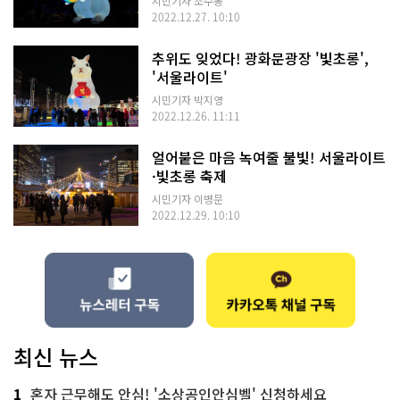
시민기자 조수봉
2022.12.27. 10:10
추위도 잊었다! 광화문광장 '빛초롱',
'서울라이트'
시민기자 박지영
2022.12.26. 11:11
얼어붙은 마음 녹여줄 불빛! 서울라이트
·빛초롱 축제
시민기자 이병문
2022.12.29. 10:10
최신 뉴스
1
혼자 근무해도 안심! '소상공인안심벨' 신청하세요