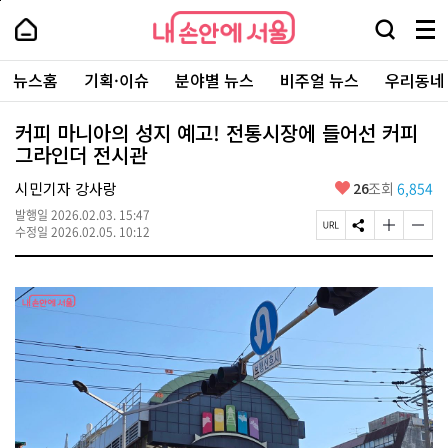
본
페
내
문
이
내
손
검
메
바
지
손
안
색
뉴
로
상
안
주
에
창
전
가
단
에
뉴스홈
기획·이슈
분야별 뉴스
비주얼 뉴스
우리동네
요
서
열
체
기
으
서
서
울
기
보
로
울
비
기
이
-
커피 마니아의 성지 예고! 전통시장에 들어선 커피
스
동
서
그라인더 전시관
바
울
로
시
가
좋
시민기자 강사랑
26
조회
6,854
대
기
아
표
발행일
2026.02.03. 15:47
요
소
페
S
글
글
수정일
2026.02.05. 10:12
통
이
N
자
자
포
지
S
크
크
털
U
공
기
기
R
유
크
작
L
하
게
게
복
기
변
변
사
경
경
하
하
기
기