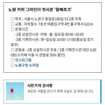
노원 커피 그라인더 전시관 ‘말베르크’
○ 위치 : 서울시 노원구 동일로180길 53 2층 우측
○ 교통 : 지하철 6·7호선 태릉입구역 4번 출구에서 621m
○ 운영시간
- 2층 상설전시관·카페 : 월~일요일 09:00~20:00
- 3층 기획전시관 : 화~일요일 10:00~17:00(월요일 정기
휴무)
○ 관람료 : 2층 상설전시관 무료 / 3층 기획전시관 대인 4,00
0원(※카페 이용 시 관람료 50% 할인)
○
인스타그램
○
노원구청 누리집
기
시민기자 강사랑
사
새로운 서울을 만나기 위해 오늘도 길 위에 섭니다.
작
성
자
프