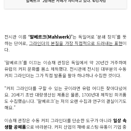
‘말베르크’ 2층에는 카페가 자리하고 있다. ©강사랑
전시관 이름
‘말베르크(Mahlwerk)’
는 독일어로 ‘분쇄 장치’를 뜻
하는 단어로,
그라인더의 본질을 가장 직접적으로 드러내는 표현
이
다.
‘말베르크’를 이끄는 이승재 관장은 독일에서 약 20년간 거주하며
유럽의 커피 문화를 몸소 체득했다. 전시관에 전시된 대부분의 수동
커피 그라인더는 그가 직접 발품을 팔아 하나하나 수집한 것이다.
“커피 그라인더를 구할 수 있는 곳이라면 유럽 어디든 찾아다녔어
요. 20세기 초반 대량생산된 제품은 물론, 1700년대 제작된 희귀품
도 수집했습니다. ‘말베르크’는 저의 오랜 수집과 연구의 결실이기도
해요.”
이승재 관장은 수동 커피 그라인더를 단순한 도구가 아니라
일상 속
생활 공예품
으로 바라본다. 커피 산업의 재배·로스팅·유통이 기업 중