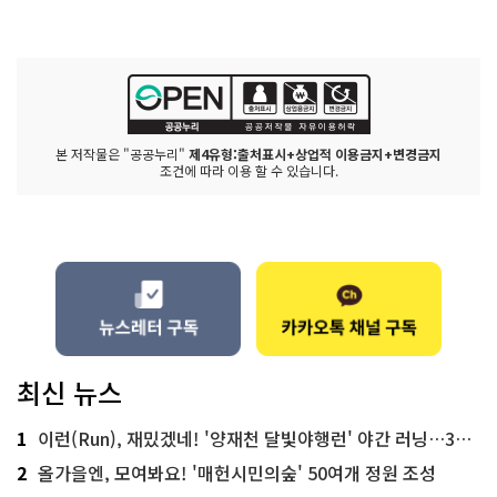
본 저작물은 "공공누리"
제4유형:출처표시+상업적 이용금지+변경금지
조건에 따라 이용 할 수 있습니다.
최신 뉴스
1
이런(Run), 재밌겠네! '양재천 달빛야행런' 야간 러닝…300명 모집
2
올가을엔, 모여봐요! '매헌시민의숲' 50여개 정원 조성