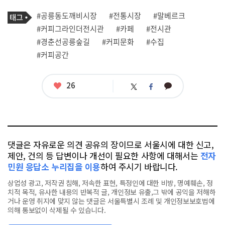
로
기
필
태
#공릉동도깨비시장
#전통시장
#말베르크
사
그
관
#커피그라인더전시관
#카페
#전시관
련
#경춘선공릉숲길
#커피문화
#수집
태
그
#커피공간
좋
26
카
트
페
아
카
위
이
요
오
터
스
톡
북
댓글은 자유로운 의견 공유의 장이므로 서울시에 대한 신고,
제안, 건의 등 답변이나 개선이 필요한 사항에 대해서는
전자
민원 응답소 누리집을 이용
하여 주시기 바랍니다.
상업성 광고, 저작권 침해, 저속한 표현, 특정인에 대한 비방, 명예훼손, 정
치적 목적, 유사한 내용의 반복적 글, 개인정보 유출,그 밖에 공익을 저해하
거나 운영 취지에 맞지 않는 댓글은 서울특별시 조례 및 개인정보보호법에
의해 통보없이 삭제될 수 있습니다.