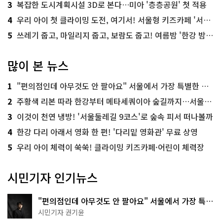
3
복잡한 도시계획시설 3D로 본다…미아 '층층공원' 첫 적용
4
우리 아이 첫 클라이밍 도전, 여기서! 서울형 키즈카페 '서울가족플라자점'
5
쓰레기 줍고, 마일리지 줍고, 보람도 줍고! 여름밤 '한강 밤마실 줍깅'
많이 본 뉴스
1
"편의점인데 아무것도 안 팔아요" 서울에서 가장 특별한 편의점의 정체
2
주황색 리본 따라 한강부터 메타세쿼이아 숲길까지…서울둘레길 15코스
3
이것이 천연 냉방! '서울둘레길 9코스'로 숲속 피서 떠나볼까
4
한강 다리 아래서 영화 한 편! '다리밑 영화관' 무료 상영
5
우리 아이 체력이 쑥쑥! 클라이밍 키즈카페·어린이 체력장
시민기자 인기뉴스
"편의점인데 아무것도 안 팔아요" 서울에서 가장 특별
한 편의점의 정체
시민기자 권기윤