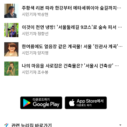
주황색 리본 따라 한강부터 메타세쿼이아 숲길까지…
서울둘레길 15코스
시민기자 박상현
이것이 천연 냉방! '서울둘레길 9코스'로 숲속 피서 떠
나볼까
시민기자 정향선
한여름에도 얼음장 같은 계곡물! 서울 '진관사 계곡'이
천국이네~
시민기자 양지영
나의 마음을 사로잡은 건축물은? '서울시 건축상' 수
상작 공개!
시민기자 조수봉
다
A
운
p
로
p
드
S
하
t
기
o
관련 누리집 바로가기