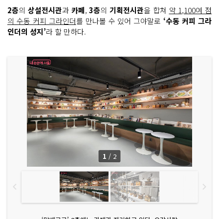
2층
의
상설전시관
과
카페
,
3층
의
기획전시관
을 합쳐
약 1,100여 점
의 수동 커피 그라인더
를 만나볼 수 있어 그야말로
‘수동 커피 그라
인더의 성지’
라 할 만하다.
1
/
2