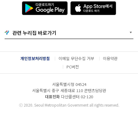
다
A
운
p
로
p
드
S
하
t
기
o
관련 누리집 바로가기
G
r
o
e
o
에
g
서
l
다
개인정보처리방침
이메일 무단수집 거부
이용약관
e
운
P
로
PC버전
l
드
a
하
y
기
서울특별시청 04524
서울특별시 중구 세종대로 110 콘텐츠담당관
대표전화
다산콜센터
02-120
ⓒ
2020. Seoul Metropolitan Government all rights reserved.