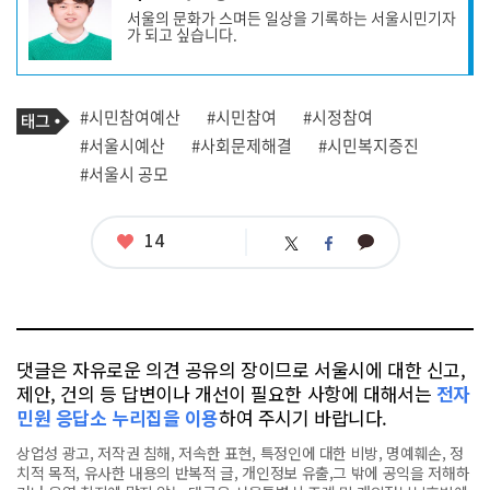
사
서울의 문화가 스며든 일상을 기록하는 서울시민기자
작
가 되고 싶습니다.
성
자
프
로
기
필
태
#시민참여예산
#시민참여
#시정참여
사
그
관
#서울시예산
#사회문제해결
#시민복지증진
련
#서울시 공모
태
그
좋
14
카
트
페
아
카
위
이
요
오
터
스
톡
북
댓글은 자유로운 의견 공유의 장이므로 서울시에 대한 신고,
제안, 건의 등 답변이나 개선이 필요한 사항에 대해서는
전자
민원 응답소 누리집을 이용
하여 주시기 바랍니다.
상업성 광고, 저작권 침해, 저속한 표현, 특정인에 대한 비방, 명예훼손, 정
치적 목적, 유사한 내용의 반복적 글, 개인정보 유출,그 밖에 공익을 저해하