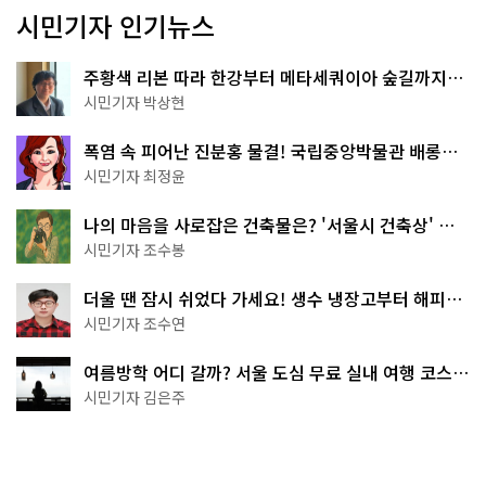
시민기자 인기뉴스
주황색 리본 따라 한강부터 메타세쿼이아 숲길까지…
서울둘레길 15코스
시민기자 박상현
폭염 속 피어난 진분홍 물결! 국립중앙박물관 배롱나
무 명소
시민기자 최정윤
나의 마음을 사로잡은 건축물은? '서울시 건축상' 수
상작 공개!
시민기자 조수봉
더울 땐 잠시 쉬었다 가세요! 생수 냉장고부터 해피소
·무더위쉼터까지
시민기자 조수연
여름방학 어디 갈까? 서울 도심 무료 실내 여행 코스
추천
시민기자 김은주