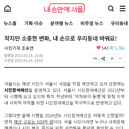
본
페
내
문
이
내
손
검
메
바
지
손
안
색
뉴
로
상
안
주
에
창
전
가
단
에
뉴스홈
기획·이슈
분야별 뉴스
비주얼 뉴스
우리동네
요
서
열
체
기
으
서
서
울
기
보
로
울
비
기
이
-
작지만 소중한 변화, 내 손으로 우리동네 바꿔요!
스
동
서
바
울
좋
시민기자 조송연
14
조회
5,786
로
시
아
가
대
발행일
2023.03.14. 13:44
요
기
페
S
글
글
표
수정일
2023.03.14. 14:02
이
N
자
자
소
지
S
크
크
통
U
공
기
기
포
R
유
크
작
털
서울시는 매년 시민이 서울시 사업을 직접 제안하고 심사·선정하는
L
하
게
게
복
기
변
변
시민참여예산
을 운영하고 있다. 서울시 시민참여예산은 2012년부
사
경
경
터 시행해 오고 있으며 특히 작년부터 ‘약자와의 동행’에 맞춰 지역
하
하
내 사회적 약자를 위한 시민참여예산을 적극적으로 반영하고 있다.
기
기
그렇다면 올해 시행될 2024년도 시민참여예산은 어떻게 신청할까?
먼저
예산 규모는 500억 원
이다. 서울 시민이라면 누구나 사회문제
해결이나 시민 복지 증진을 위한 사업들을 폭넓게 제안할 수 있다.