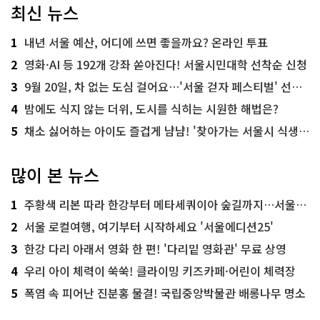
최신 뉴스
1
내년 서울 예산, 어디에 쓰면 좋을까요? 온라인 투표
2
영화·AI 등 192개 강좌 쏟아진다! 서울시민대학 선착순 신청
3
9월 20일, 차 없는 도심 걸어요…'서울 걷자 페스티벌' 선착순 5천명
4
밤에도 식지 않는 더위, 도시를 식히는 시원한 해법은?
5
채소 싫어하는 아이도 즐겁게 냠냠! '찾아가는 서울시 식생활 교육' 현장
많이 본 뉴스
1
주황색 리본 따라 한강부터 메타세쿼이아 숲길까지…서울둘레길 15코스
2
서울 로컬여행, 여기부터 시작하세요 '서울에디션25'
3
한강 다리 아래서 영화 한 편! '다리밑 영화관' 무료 상영
4
우리 아이 체력이 쑥쑥! 클라이밍 키즈카페·어린이 체력장
5
폭염 속 피어난 진분홍 물결! 국립중앙박물관 배롱나무 명소