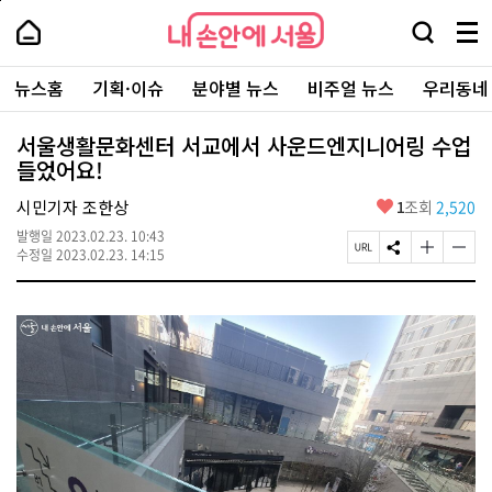
본
페
내
문
이
내
손
검
메
바
지
손
안
색
뉴
로
상
안
주
에
창
전
가
단
에
뉴스홈
기획·이슈
분야별 뉴스
비주얼 뉴스
우리동네
요
서
열
체
기
으
서
서
울
기
보
로
울
비
기
이
-
서울생활문화센터 서교에서 사운드엔지니어링 수업
스
동
서
들었어요!
바
울
로
시
가
좋
시민기자 조한상
1
조회
2,520
대
기
아
표
발행일
2023.02.23. 10:43
요
소
페
S
글
글
수정일
2023.02.23. 14:15
통
이
N
자
자
포
지
S
크
크
털
U
공
기
기
R
유
크
작
L
하
게
게
복
기
변
변
사
경
경
하
하
기
기