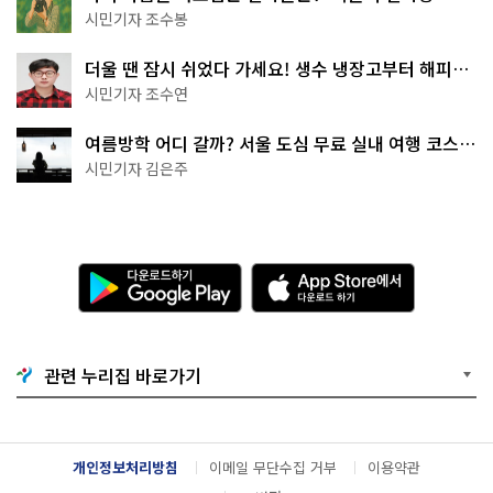
상작 공개!
시민기자 조수봉
더울 땐 잠시 쉬었다 가세요! 생수 냉장고부터 해피소
·무더위쉼터까지
시민기자 조수연
여름방학 어디 갈까? 서울 도심 무료 실내 여행 코스
추천
시민기자 김은주
다
A
운
p
로
p
드
S
하
t
기
o
관련 누리집 바로가기
G
r
o
e
o
에
g
서
l
다
개인정보처리방침
이메일 무단수집 거부
이용약관
e
운