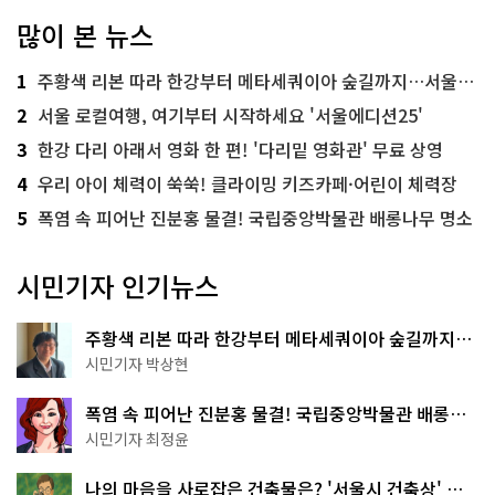
많이 본 뉴스
1
주황색 리본 따라 한강부터 메타세쿼이아 숲길까지…서울둘레길 15코스
2
서울 로컬여행, 여기부터 시작하세요 '서울에디션25'
3
한강 다리 아래서 영화 한 편! '다리밑 영화관' 무료 상영
4
우리 아이 체력이 쑥쑥! 클라이밍 키즈카페·어린이 체력장
5
폭염 속 피어난 진분홍 물결! 국립중앙박물관 배롱나무 명소
시민기자 인기뉴스
주황색 리본 따라 한강부터 메타세쿼이아 숲길까지…
서울둘레길 15코스
시민기자 박상현
폭염 속 피어난 진분홍 물결! 국립중앙박물관 배롱나
무 명소
시민기자 최정윤
나의 마음을 사로잡은 건축물은? '서울시 건축상' 수