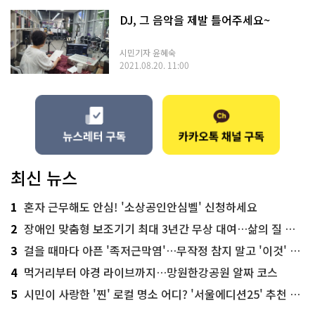
DJ, 그 음악을 제발 틀어주세요~
시민기자 윤혜숙
2021.08.20. 11:00
최신 뉴스
1
혼자 근무해도 안심! '소상공인안심벨' 신청하세요
2
장애인 맞춤형 보조기기 최대 3년간 무상 대여…삶의 질 높인다
3
걸을 때마다 아픈 '족저근막염'…무작정 참지 말고 '이것' 해보세요!
4
먹거리부터 야경 라이브까지…망원한강공원 알짜 코스
5
시민이 사랑한 '찐' 로컬 명소 어디? '서울에디션25' 추천 코스