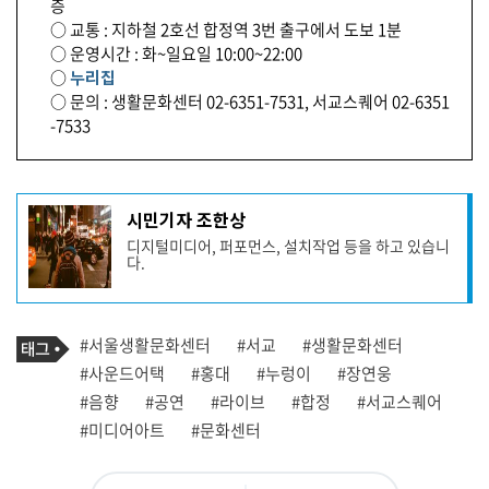
층
○ 교통 : 지하철 2호선 합정역 3번 출구에서 도보 1분
○ 운영시간 : 화~일요일 10:00~22:00
○
누리집
○ 문의 : 생활문화센터 02-6351-7531, 서교스퀘어 02-6351
-7533
기
시민기자 조한상
사
디지털미디어, 퍼포먼스, 설치작업 등을 하고 있습니
작
다.
성
자
프
로
기
필
태
#서울생활문화센터
#서교
#생활문화센터
사
그
관
#사운드어택
#홍대
#누렁이
#장연웅
련
#음향
#공연
#라이브
#합정
#서교스퀘어
태
그
#미디어아트
#문화센터