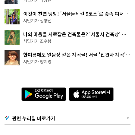
시민기자 박상현
이것이 천연 냉방! '서울둘레길 9코스'로 숲속 피서 떠
나볼까
시민기자 정향선
나의 마음을 사로잡은 건축물은? '서울시 건축상' 수
상작 공개!
시민기자 조수봉
한여름에도 얼음장 같은 계곡물! 서울 '진관사 계곡'이
천국이네~
시민기자 양지영
다
A
운
p
로
p
드
S
하
t
기
o
관련 누리집 바로가기
G
r
o
e
o
에