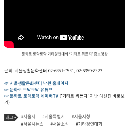
문화로 토닥토닥 기타경연대회 ‘기타로 뭐든지’ 홍보영상
문의: 서울생활문화센터 02-6351-7531, 02-6959-8323
☞ 서울생활문화센터 낙원 홈페이지
☞ 문화로 토닥토닥 유튜브
☞ 문화로 토닥토닥 네이버TV
(‘기타로 뭐든지’ 지난 예선전 바로보
기)
기
태
#서울시
#서울특별시
#서울시청
사
그
관
#서울시뉴스
#서울소식
#기타경연대회
련