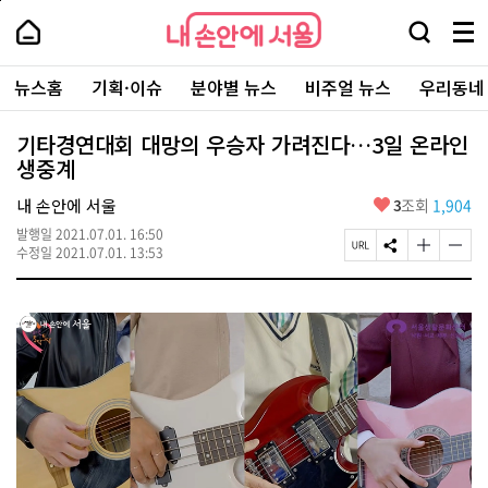
본
페
내
문
이
내
손
검
메
바
지
손
안
색
뉴
로
상
안
주
에
창
전
가
단
에
뉴스홈
기획·이슈
분야별 뉴스
비주얼 뉴스
우리동네
요
서
열
체
기
으
서
서
울
기
보
로
울
비
기
이
-
기타경연대회 대망의 우승자 가려진다…3일 온라인
스
동
서
생중계
바
울
로
시
가
좋
내 손안에 서울
3
조회
1,904
대
기
아
표
발행일
2021.07.01. 16:50
요
소
페
S
글
글
수정일
2021.07.01. 13:53
통
이
N
자
자
포
지
S
크
크
털
U
공
기
기
R
유
크
작
L
하
게
게
복
기
변
변
사
경
경
하
하
기
기