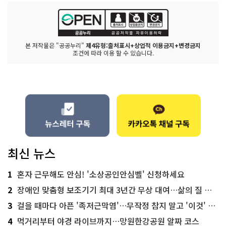
본 저작물은 "공공누리"
제4유형:출처표시+상업적 이용금지+변경금지
조건에 따라 이용 할 수 있습니다.
최신 뉴스
1
혼자 근무해도 안심! '소상공인안심벨' 신청하세요
2
장애인 맞춤형 보조기기 최대 3년간 무상 대여…삶의 질 높인다
3
걸을 때마다 아픈 '족저근막염'…무작정 참지 말고 '이것' 해보세요!
4
먹거리부터 야경 라이브까지…망원한강공원 알짜 코스