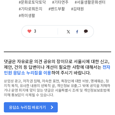
#문화로토닥토닥
#기타연주
#서울생활문화센터
태
그
#기타로뭐든지
#밴드부활
#김태원
#취미생활
좋
3
카
트
페
아
카
위
이
요
오
터
스
톡
북
댓글은 자유로운 의견 공유의 장이므로 서울시에 대한 신고,
제안, 건의 등 답변이나 개선이 필요한 사항에 대해서는
전자
민원 응답소 누리집을 이용
하여 주시기 바랍니다.
상업성 광고, 저작권 침해, 저속한 표현, 특정인에 대한 비방, 명예훼손, 정
치적 목적, 유사한 내용의 반복적 글, 개인정보 유출,그 밖에 공익을 저해하
거나 운영 취지에 맞지 않는 댓글은 서울특별시 조례 및 개인정보보호법에
의해 통보없이 삭제될 수 있습니다.
응답소 누리집 바로가기