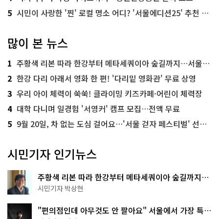
5
시민이 사랑한 '찐' 로컬 명소 어디? '서울에디션25' 추천 코스
많이 본 뉴스
1
주황색 리본 따라 한강부터 메타세쿼이아 숲길까지…서울둘레길 15코스
2
한강 다리 아래서 영화 한 편! '다리밑 영화관' 무료 상영
3
우리 아이 체력이 쑥쑥! 클라이밍 키즈카페·어린이 체력장
4
대학 다니며 일경험 '서영커' 캠프 모집…전액 무료
5
9월 20일, 차 없는 도심 걸어요…'서울 걷자 페스티벌' 선착순 5천명
시민기자 인기뉴스
주황색 리본 따라 한강부터 메타세쿼이아 숲길까지…
서울둘레길 15코스
시민기자 박상현
"편의점인데 아무것도 안 팔아요" 서울에서 가장 특별