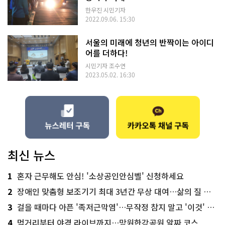
한우진 시민기자
2022.09.06. 15:30
서울의 미래에 청년의 반짝이는 아이디
어를 더하다!
시민기자 조수연
2023.05.02. 16:30
최신 뉴스
1
혼자 근무해도 안심! '소상공인안심벨' 신청하세요
2
장애인 맞춤형 보조기기 최대 3년간 무상 대여…삶의 질 높인다
3
걸을 때마다 아픈 '족저근막염'…무작정 참지 말고 '이것' 해보세요!
4
먹거리부터 야경 라이브까지…망원한강공원 알짜 코스