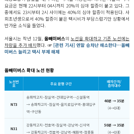
요금은 현재 22시부터 04시까지 20%의 심야 할증이 붙고 있다. 그
중에서도 23시부터 2시 사이에는 40%의 심야 할증이 적용된다. 사
회초년생으로서 40% 할증이 붙은 택시비가 부담스럽기만 상황에서
반가운 소식을 들었다.
서울시는 작년 12월,
올빼미버스
의
노선을 확대하고 기존 노선에는
차량을 추가 배치
했다. ☞
[관련 기사] 연말 승차난 해소한다…올빼
미버스 늘리고 택시 부제 해제
올빼미버스 확대 노선 현황
노선번
배차간격/
주요 운행 구간
호
증차대수
송파차고지~잠실역~건대입구역~~신설동역
40분 → 35분
N73
→ 송파차고지~잠실역~을지로입구역~홍대입구
(4→8대)
역~구산동
강동차고지~천호역~잠실역~강남역~신사역
50분 → 35분
N31
→ 강동차고지~천호역~강남역~혜화역~정릉동
(4→8대)