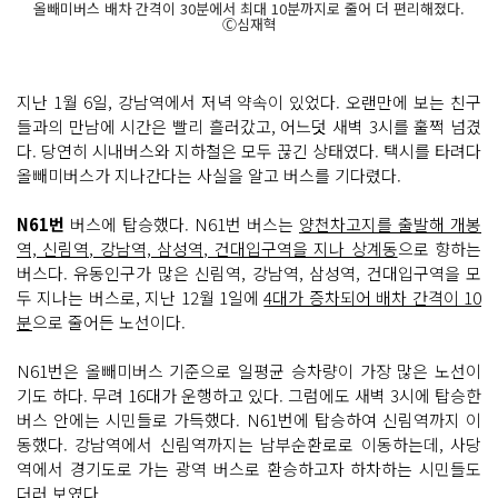
올빼미버스 배차 간격이 30분에서 최대 10분까지로 줄어 더 편리해졌다.
Ⓒ심재혁
지난 1월 6일, 강남역에서 저녁 약속이 있었다. 오랜만에 보는 친구
들과의 만남에 시간은 빨리 흘러갔고, 어느덧 새벽 3시를 훌쩍 넘겼
다. 당연히 시내버스와 지하철은 모두 끊긴 상태였다. 택시를 타려다
올빼미버스가 지나간다는 사실을 알고 버스를 기다렸다.
N61번
버스에 탑승했다. N61번 버스는
양천차고지를 출발해 개봉
역, 신림역, 강남역, 삼성역, 건대입구역을 지나 상계동
으로 향하는
버스다. 유동인구가 많은 신림역, 강남역, 삼성역, 건대입구역을 모
두 지나는 버스로, 지난 12월 1일에
4대가 증차되어 배차 간격이 10
분
으로 줄어든 노선이다.
N61번은 올빼미버스 기준으로 일평균 승차량이 가장 많은 노선이
기도 하다. 무려 16대가 운행하고 있다. 그럼에도 새벽 3시에 탑승한
버스 안에는 시민들로 가득했다. N61번에 탑승하여 신림역까지 이
동했다. 강남역에서 신림역까지는 남부순환로로 이동하는데, 사당
역에서 경기도로 가는 광역 버스로 환승하고자 하차하는 시민들도
더러 보였다.