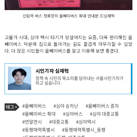
신림역 버스 정류장의 올빼미버스 확대 안내문 Ⓒ심재혁
고물가 시대, 심야 택시 타기가 망설여지는 요즘, 더욱 편리해진 올
빼미버스 덕분에 집으로 돌아가는 길도 즐겁게 마무리할 수 있었
다. 더 많은 시민들이 올빼미버스를 알고 이용해 보면 좋겠다.
기
시민기자 심재혁
사
정책 속 시민의 목소리를 담아내는 서울시민기자가
작
되고 싶습니다.
성
자
프
로
기
필
태
#올빼미버스
#심야 승차난
#올빼미버스 증차
사
그
관
#올빼미버스 확대
#심야버스
#심야 대중교통
련
#연말연시
#대중교통
#심야택시
태
그
#동행매력특별시
#동행매력특별시_동행