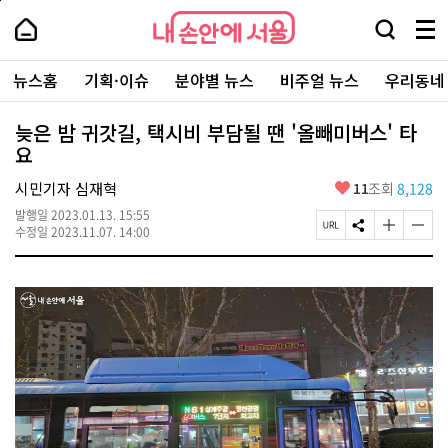
본
페
내
문
이
내
손
검
메
바
지
손
안
색
뉴
로
상
안
주
에
창
전
가
단
에
뉴스홈
기획·이슈
분야별 뉴스
비주얼 뉴스
우리동네
요
서
열
체
기
으
서
서
울
기
보
로
울
비
기
이
-
늦은 밤 귀갓길, 택시비 부담될 땐 '올빼미버스' 타
스
동
서
요
바
울
로
시
가
좋
시민기자 심재혁
11
조회
8,128
대
기
아
표
발행일
2023.01.13. 15:55
요
소
페
S
글
글
수정일
2023.11.07. 14:00
통
이
N
자
자
포
지
S
크
크
털
U
공
기
기
R
유
크
작
L
하
게
게
복
기
변
변
사
경
경
하
하
기
기