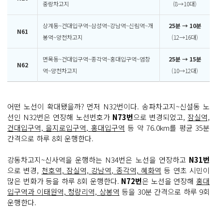
중랑차고지
(8→10대)
상계동~건대입구역~삼성역~강남역~신림역~개
25분 → 10분
N61
봉역~양천차고지
(12→16대)
면목동~건대입구역~종각역~홍대입구역~염창
25분 → 15분
N62
역~양천차고지
(10→12대)
어떤 노선이 확대됐을까? 먼저 N32번이다. 송파차고지~신설동 노
선인 N32번은 연장해 노선번호가
N73번
으로 변경되었고,
잠실역,
건대입구역, 을지로입구역, 홍대입구역
등 약 76.0km를 평균 35분
간격으로 하루 8회 운행한다.
강동차고지~신사역을 운행하는 N34번은 노선을 연장하고
N31번
으로 변경,
천호역, 잠실역, 강남역, 종각역, 혜화역
등 연초 시민이
많은 번화가 등을 하루 8회 운행한다.
N72번
은 노선을 연장해
홍대
입구역과 이태원역, 청량리역, 상봉역
등을 30분 간격으로 하루 9회
운행한다.