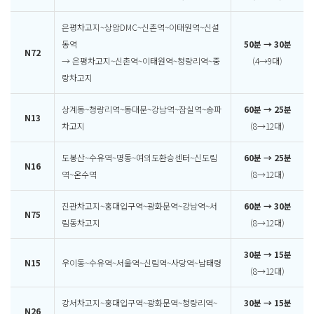
은평차고지~상암DMC~신촌역~이태원역~신설
동역
50분 → 30분
N72
→ 은평차고지~신촌역~이태원역~청량리역~중
(4→9대)
랑차고지
상계동~청량리역~동대문~강남역~잠실역~송파
60분 → 25분
N13
차고지
(8→12대)
도봉산~수유역~명동~여의도환승센터~신도림
60분 → 25분
N16
역~온수역
(8→12대)
진관차고지~홍대입구역~광화문역~강남역~서
60분 → 30분
N75
림동차고지
(8→12대)
30분 → 15분
N15
우이동~수유역~서울역~신림역~사당역~남태령
(8→12대)
강서차고지~홍대입구역~광화문역~청량리역~
30분 → 15분
N26