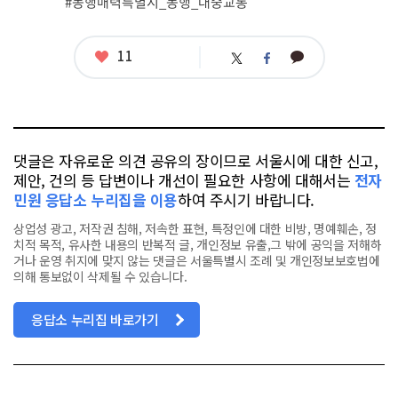
#동행매력특별시_동행_대중교통
좋
11
카
트
페
아
카
위
이
요
오
터
스
톡
북
댓글은 자유로운 의견 공유의 장이므로 서울시에 대한 신고,
제안, 건의 등 답변이나 개선이 필요한 사항에 대해서는
전자
민원 응답소 누리집을 이용
하여 주시기 바랍니다.
상업성 광고, 저작권 침해, 저속한 표현, 특정인에 대한 비방, 명예훼손, 정
치적 목적, 유사한 내용의 반복적 글, 개인정보 유출,그 밖에 공익을 저해하
거나 운영 취지에 맞지 않는 댓글은 서울특별시 조례 및 개인정보보호법에
의해 통보없이 삭제될 수 있습니다.
응답소 누리집 바로가기