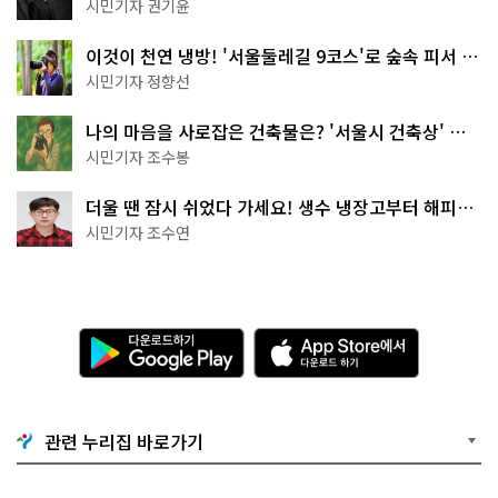
한 편의점의 정체
시민기자 권기윤
이것이 천연 냉방! '서울둘레길 9코스'로 숲속 피서 떠
나볼까
시민기자 정향선
나의 마음을 사로잡은 건축물은? '서울시 건축상' 수
상작 공개!
시민기자 조수봉
더울 땐 잠시 쉬었다 가세요! 생수 냉장고부터 해피소
·무더위쉼터까지
시민기자 조수연
다
A
운
p
로
p
드
S
하
t
기
o
관련 누리집 바로가기
G
r
o
e
o
에