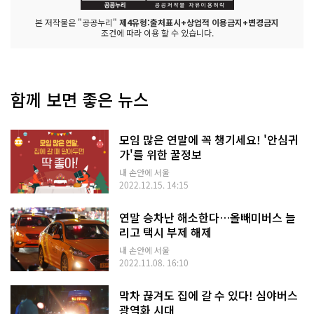
본 저작물은 "공공누리"
제4유형:출처표시+상업적 이용금지+변경금지
조건에 따라 이용 할 수 있습니다.
함께 보면 좋은 뉴스
모임 많은 연말에 꼭 챙기세요! '안심귀
가'를 위한 꿀정보
내 손안에 서울
2022.12.15. 14:15
연말 승차난 해소한다…올빼미버스 늘
리고 택시 부제 해제
내 손안에 서울
2022.11.08. 16:10
막차 끊겨도 집에 갈 수 있다! 심야버스
광역화 시대