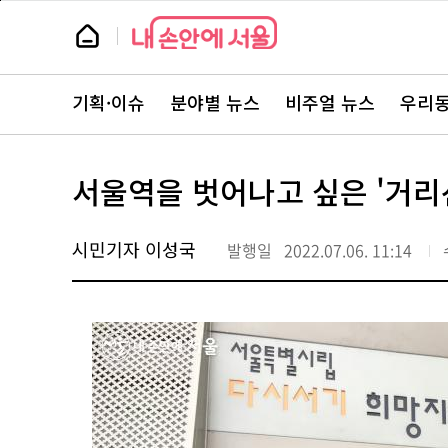
본
페
문
이
뉴
바
지
스
로
상
룸
가
단
뉴
기
으
스
로
기획·이슈
분야별 뉴스
비주얼 뉴스
우리동
주
이
요
동
서
비
스
서울역을 벗어나고 싶은 '거리
바
로
가
기
시민기자 이성국
발행일
2022.07.06. 11:14