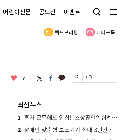
어린이신문
공모전
이벤트
검
메
색
뉴
창
전
열
체
팩트브리핑
레터구독
기
보
기
카
좋
트
페
17
페
인
글
글
카
위
이
아
이
쇄
자
자
오
터
스
요
지
하
크
크
톡
북
U
기
기
기
R
새
크
작
L
창
게
게
최신 뉴스
복
열
변
변
사
림
경
경
하
하
1
혼자 근무해도 안심! '소상공인안심벨' 신청하세요
기
기
2
장애인 맞춤형 보조기기 최대 3년간 무상 대여…삶의 질 높인다