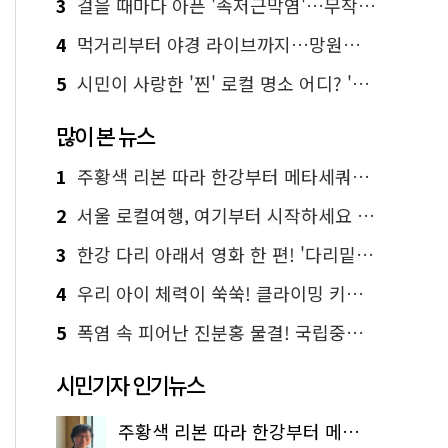
3
걸을 때마다 아픈 '족저근막염'…무작정 참지 말고 '이것' 해보세요!
4
먹거리부터 야경 라이브까지…망원한강공원 알짜 코스
5
시민이 사랑한 '찐' 로컬 명소 어디? '서울에디션25' 추천 코스
많이 본 뉴스
1
주황색 리본 따라 한강부터 메타세쿼이아 숲길까지…서울둘레길 15코스
2
서울 로컬여행, 여기부터 시작하세요 '서울에디션25'
3
한강 다리 아래서 영화 한 편! '다리밑 영화관' 무료 상영
4
우리 아이 체력이 쑥쑥! 클라이밍 키즈카페·어린이 체력장
5
폭염 속 피어난 진분홍 물결! 국립중앙박물관 배롱나무 명소
시민기자 인기뉴스
주황색 리본 따라 한강부터 메타세쿼이아 숲길까지…서울둘레길 15코스