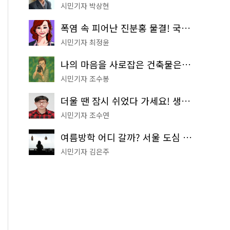
시민기자 박상현
폭염 속 피어난 진분홍 물결! 국립중앙박물관 배롱나무 명소
시민기자 최정윤
나의 마음을 사로잡은 건축물은? '서울시 건축상' 수상작 공개!
시민기자 조수봉
더울 땐 잠시 쉬었다 가세요! 생수 냉장고부터 해피소·무더위쉼터까지
시민기자 조수연
여름방학 어디 갈까? 서울 도심 무료 실내 여행 코스 추천
시민기자 김은주