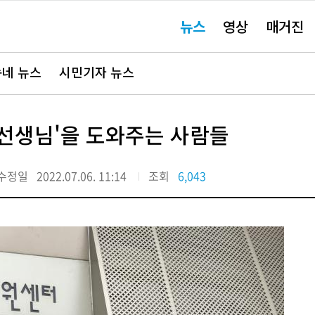
주
뉴스
영상
매거진
요
서
비
스
바
네 뉴스
시민기자 뉴스
로
가
기"
선생님'을 도와주는 사람들
수정일
2022.07.06. 11:14
조회
6,043