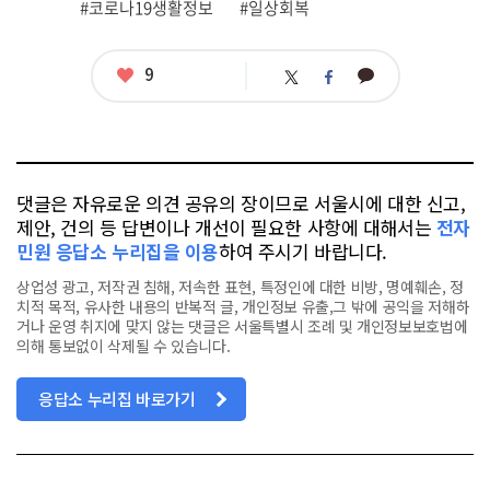
#코로나19생활정보
#일상회복
좋
9
카
트
페
아
카
위
이
요
오
터
스
톡
북
댓글은 자유로운 의견 공유의 장이므로 서울시에 대한 신고,
제안, 건의 등 답변이나 개선이 필요한 사항에 대해서는
전자
민원 응답소 누리집을 이용
하여 주시기 바랍니다.
상업성 광고, 저작권 침해, 저속한 표현, 특정인에 대한 비방, 명예훼손, 정
치적 목적, 유사한 내용의 반복적 글, 개인정보 유출,그 밖에 공익을 저해하
거나 운영 취지에 맞지 않는 댓글은 서울특별시 조례 및 개인정보보호법에
의해 통보없이 삭제될 수 있습니다.
응답소 누리집 바로가기