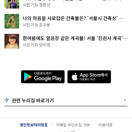
나볼까
시민기자 정향선
나의 마음을 사로잡은 건축물은? '서울시 건축상' 수
상작 공개!
시민기자 조수봉
한여름에도 얼음장 같은 계곡물! 서울 '진관사 계곡'이
천국이네~
시민기자 양지영
다
A
운
p
로
p
드
S
하
t
기
o
관련 누리집 바로가기
G
r
o
e
o
에
g
서
l
다
개인정보처리방침
이메일 무단수집 거부
이용약관
e
운