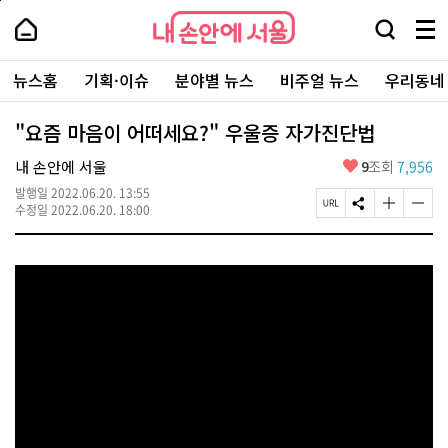
본
페
내
문
이
내
손
검
메
바
지
손
안
색
뉴
로
상
안
주
에
창
전
가
단
에
뉴스홈
기획·이슈
분야별 뉴스
비주얼 뉴스
우리동네
요
서
열
체
기
으
서
서
울
기
보
로
울
비
기
이
-
"요즘 마음이 어떠세요?" 우울증 자가진단법
스
동
서
바
울
좋
내 손안에 서울
9
조회
7,956
로
시
아
가
대
발행일
2022.06.20. 13:55
요
기
페
S
글
글
표
수정일
2022.06.20. 18:00
이
N
자
자
소
지
S
크
크
통
U
공
기
기
포
R
유
크
작
털
L
하
게
게
복
기
변
변
사
경
경
하
하
기
기