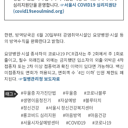
심리지원단을 운영합니다.
☞서울시 COVID19 심리지원단
(covid19seoulmind.org)
한편, 방역당국은 6월 20일부터 감염취약시설인 요양병원·시설 등
의 방역수칙을 완화한다고 밝혔다.
요양병원·시설 종사자의 코로나19 PCR검사는 주 2회에서 주 1회로
줄이고, 필수 외래진료 외에는 금지됐던 입소자의 외출·외박은 4차
접종자 또는 2차 이상 접종력과 확진 이력이 있다면 가능하다. 백신
미접종자도 면회가 허용되고, 면회객 수 '4인 이하' 인원 제한도 폐
지된다.
☞질병관리청 보도자료
기
태
#우울증 자가진단법
#우울증
#코로나블루
사
그
관
#생명이음청진기
#자살예방
#블루터치
련
#정신건강
#서울시 정신건강복지센터
태
그
#롱코비드 심리지원
#마음방역
#마음건강
#서울시자살예방센터
#COVID19
#코로나19