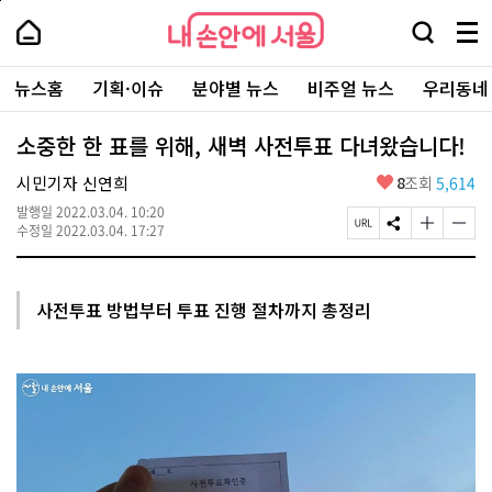
본
페
내
문
이
내
손
검
메
바
지
손
안
색
뉴
로
상
안
주
에
창
전
가
단
에
뉴스홈
기획·이슈
분야별 뉴스
비주얼 뉴스
우리동네
요
서
열
체
기
으
서
서
울
기
보
로
울
비
기
이
-
소중한 한 표를 위해, 새벽 사전투표 다녀왔습니다!
스
동
서
바
울
좋
시민기자 신연희
8
조회
5,614
로
시
아
가
대
발행일
2022.03.04. 10:20
요
기
페
S
글
글
표
수정일
2022.03.04. 17:27
이
N
자
자
소
지
S
크
크
통
U
공
기
기
포
R
유
크
작
털
사전투표 방법부터 투표 진행 절차까지 총정리
L
하
게
게
복
기
변
변
사
경
경
하
하
기
기