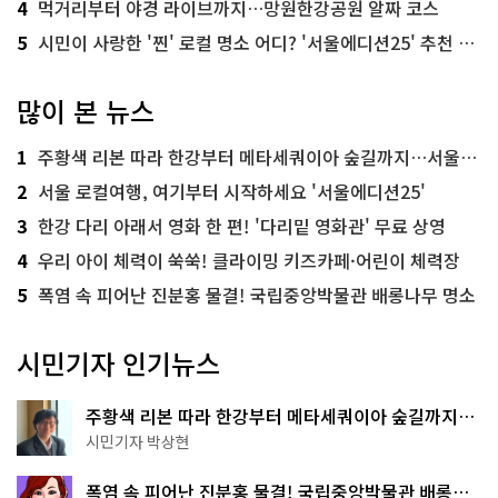
4
먹거리부터 야경 라이브까지…망원한강공원 알짜 코스
5
시민이 사랑한 '찐' 로컬 명소 어디? '서울에디션25' 추천 코스
많이 본 뉴스
1
주황색 리본 따라 한강부터 메타세쿼이아 숲길까지…서울둘레길 15코스
2
서울 로컬여행, 여기부터 시작하세요 '서울에디션25'
3
한강 다리 아래서 영화 한 편! '다리밑 영화관' 무료 상영
4
우리 아이 체력이 쑥쑥! 클라이밍 키즈카페·어린이 체력장
5
폭염 속 피어난 진분홍 물결! 국립중앙박물관 배롱나무 명소
시민기자 인기뉴스
주황색 리본 따라 한강부터 메타세쿼이아 숲길까지…
서울둘레길 15코스
시민기자 박상현
폭염 속 피어난 진분홍 물결! 국립중앙박물관 배롱나