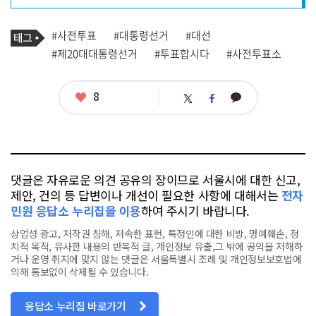
프
로
기
필
태
#사전투표
#대통령선거
#대선
사
그
관
#제20대대통령선거
#투표합시다
#사전투표소
련
태
그
좋
8
카
트
페
아
카
위
이
요
오
터
스
톡
북
댓글은 자유로운 의견 공유의 장이므로 서울시에 대한 신고,
제안, 건의 등 답변이나 개선이 필요한 사항에 대해서는
전자
민원 응답소 누리집을 이용
하여 주시기 바랍니다.
상업성 광고, 저작권 침해, 저속한 표현, 특정인에 대한 비방, 명예훼손, 정
치적 목적, 유사한 내용의 반복적 글, 개인정보 유출,그 밖에 공익을 저해하
거나 운영 취지에 맞지 않는 댓글은 서울특별시 조례 및 개인정보보호법에
의해 통보없이 삭제될 수 있습니다.
응답소 누리집 바로가기