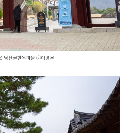
은 남산골한옥마을 ⓒ이병문