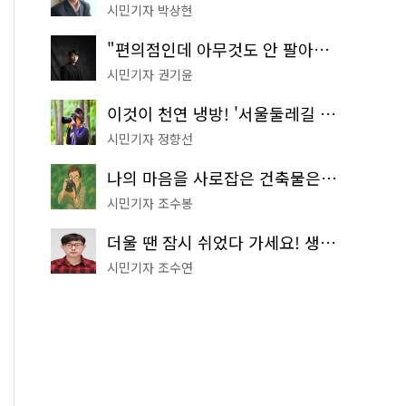
시민기자 박상현
"편의점인데 아무것도 안 팔아요" 서울에서 가장 특별한 편의점의 정체
시민기자 권기윤
이것이 천연 냉방! '서울둘레길 9코스'로 숲속 피서 떠나볼까
시민기자 정향선
나의 마음을 사로잡은 건축물은? '서울시 건축상' 수상작 공개!
시민기자 조수봉
더울 땐 잠시 쉬었다 가세요! 생수 냉장고부터 해피소·무더위쉼터까지
시민기자 조수연