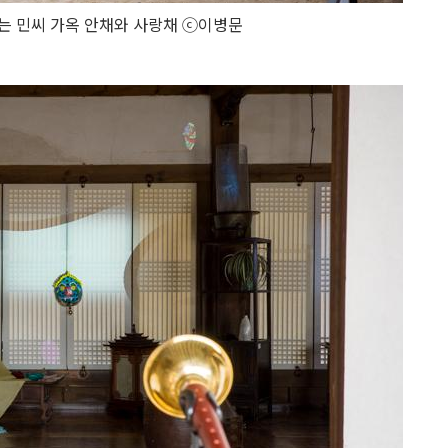
는 민씨 가옥 안채와 사랑채 ⓒ이병문