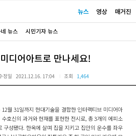
주
뉴스
영상
매거진
요
서
비
스
바
네 뉴스
시민기자 뉴스
로
가
기"
 미디어아트로 만나세요!
수정일
2021.12.16. 17:04
조회
1,464
12월 31일까지 현대기술을 결합한 인터랙티브 미디어아
 수호신의 과거와 현재를 표현한 전시로, 총 3개의 에피소
로 구성됐다. 한옥에 살며 집을 지키고 집안의 운수를 좌우