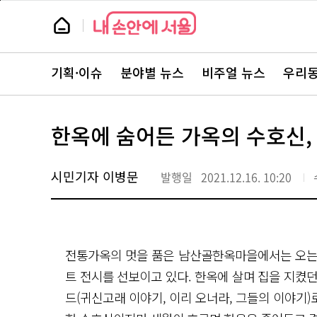
본
페
문
이
뉴
바
지
스
로
상
룸
가
단
뉴
기
으
스
로
기획·이슈
분야별 뉴스
비주얼 뉴스
우리동
주
이
요
동
서
비
스
한옥에 숨어든 가옥의 수호신,
바
로
가
기
시민기자 이병문
발행일
2021.12.16. 10:20
전통가옥의 멋을 품은 남산골한옥마을에서는 오는 
트 전시를 선보이고 있다. 한옥에 살며 집을 지켰던
드(귀신고래 이야기, 이리 오너라, 그들의 이야기)