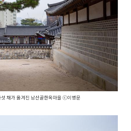
다섯 채가 옮겨진 남산골한옥마을 ⓒ이병문