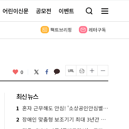
어린이신문
공모전
이벤트
검
메
색
뉴
창
전
열
체
팩트브리핑
레터구독
기
보
기
카
좋
트
페
0
페
인
글
글
카
위
이
아
이
쇄
자
자
오
터
스
요
지
하
크
크
톡
북
U
기
기
기
R
새
크
작
L
창
게
게
최신 뉴스
복
열
변
변
사
림
경
경
하
하
1
혼자 근무해도 안심! '소상공인안심벨' 신청하세요
기
기
2
장애인 맞춤형 보조기기 최대 3년간 무상 대여…삶의 질 높인다