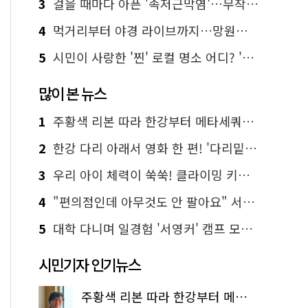
3
걸을 때마다 아픈 '족저근막염'…무작정 참지 말고 '이것' 해보세요!
4
먹거리부터 야경 라이브까지…망원한강공원 알짜 코스
5
시민이 사랑한 '찐' 로컬 명소 어디? '서울에디션25' 추천 코스
많이 본 뉴스
1
주황색 리본 따라 한강부터 메타세쿼이아 숲길까지…서울둘레길 15코스
2
한강 다리 아래서 영화 한 편! '다리밑 영화관' 무료 상영
3
우리 아이 체력이 쑥쑥! 클라이밍 키즈카페·어린이 체력장
4
"편의점인데 아무것도 안 팔아요" 서울에서 가장 특별한 편의점의 정체
5
대학 다니며 일경험 '서영커' 캠프 모집…전액 무료
시민기자 인기뉴스
주황색 리본 따라 한강부터 메타세쿼이아 숲길까지…서울둘레길 15코스