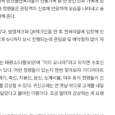
국 남산골한옥마을의 전통가옥 중 한 곳인 민씨 가옥에 모
자 정령들은 관람객의 신호에 반응하며 모습을 나타내고 숨
해 준다.
있다. 발열체크와 QR체크인을 한 후 한옥마을에 입장해 민
오후 6시까지 상시 진행되는데 관람료 및 예약절차 없이 자
 태평소(나팔모양)에 "이리 오너라!"라고 외치면 수호신
수 있다. 어떤 정령들이 있는지 한번 찾아보자. 미디어아트
 메기, 축신, 지붕신, 문신, 도깨비불, 여우 등의 정령들이 신
를 감상할 수 있다. 귀신고래는 먼 옛날 밖으로 고개를 내밀
 닮았다고 붙여진 이름이다. 조금 떨어져 감상하는 게 요령