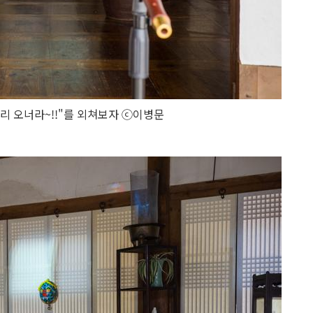
이리 오너라~!!"를 외쳐보자 ⓒ이병문