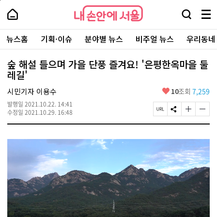
본
페
내
문
이
내
손
검
메
바
지
손
안
색
뉴
로
상
안
주
에
창
전
가
단
에
뉴스홈
기획·이슈
분야별 뉴스
비주얼 뉴스
우리동네
요
서
열
체
기
으
서
서
울
기
보
로
울
비
기
이
-
숲 해설 들으며 가을 단풍 즐겨요! '은평한옥마을 둘
스
동
서
레길'
바
울
로
시
가
좋
시민기자 이용수
10
조회
7,259
대
기
아
표
발행일
2021.10.22. 14:41
요
소
페
S
글
글
수정일
2021.10.29. 16:48
통
이
N
자
자
포
지
S
크
크
털
U
공
기
기
R
유
크
작
L
하
게
게
복
기
변
변
사
경
경
하
하
기
기