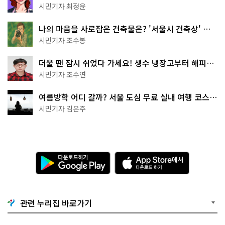
무 명소
시민기자 최정윤
나의 마음을 사로잡은 건축물은? '서울시 건축상' 수
상작 공개!
시민기자 조수봉
더울 땐 잠시 쉬었다 가세요! 생수 냉장고부터 해피소
·무더위쉼터까지
시민기자 조수연
여름방학 어디 갈까? 서울 도심 무료 실내 여행 코스
추천
시민기자 김은주
다
A
운
p
로
p
드
S
하
t
기
o
관련 누리집 바로가기
G
r
o
e
o
에