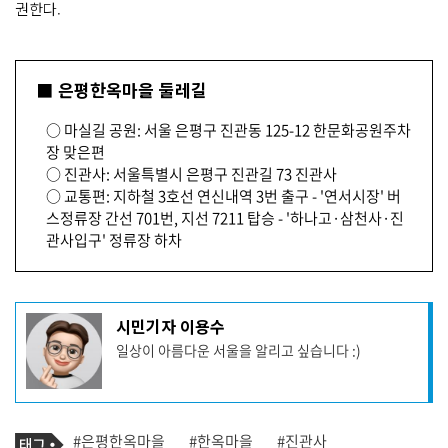
권한다.
■ 은평한옥마을 둘레길
○ 마실길 공원: 서울 은평구 진관동 125-12 한문화공원주차
장 맞은편
○ 진관사: 서울특별시 은평구 진관길 73 진관사
○ 교통편: 지하철 3호선 연신내역 3번 출구 - '연서시장' 버
스정류장 간선 701번, 지선 7211 탑승 - '하나고·삼천사·진
관사입구' 정류장 하차
기
시민기자 이용수
사
일상이 아름다운 서울을 알리고 싶습니다 :)
작
성
자
프
로
기
필
태
#은평한옥마을
#한옥마을
#진관사
사