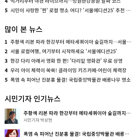
4
먹거리부터 야경 라이브까지…망원한강공원 알짜 코스
5
시민이 사랑한 '찐' 로컬 명소 어디? '서울에디션25' 추천 코스
많이 본 뉴스
1
주황색 리본 따라 한강부터 메타세쿼이아 숲길까지…서울둘레길 15코스
2
서울 로컬여행, 여기부터 시작하세요 '서울에디션25'
3
한강 다리 아래서 영화 한 편! '다리밑 영화관' 무료 상영
4
우리 아이 체력이 쑥쑥! 클라이밍 키즈카페·어린이 체력장
5
폭염 속 피어난 진분홍 물결! 국립중앙박물관 배롱나무 명소
시민기자 인기뉴스
주황색 리본 따라 한강부터 메타세쿼이아 숲길까지…
서울둘레길 15코스
시민기자 박상현
폭염 속 피어난 진분홍 물결! 국립중앙박물관 배롱나