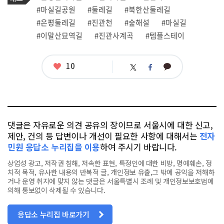
그
관
#마실길공원
#둘레길
#북한산둘레길
련
#은평둘레길
#진관천
#숲해설
#마실길
태
그
#이말산묘역길
#진관사계곡
#템플스테이
좋
10
카
트
페
아
카
위
이
요
오
터
스
톡
북
댓글은 자유로운 의견 공유의 장이므로 서울시에 대한 신고,
제안, 건의 등 답변이나 개선이 필요한 사항에 대해서는
전자
민원 응답소 누리집을 이용
하여 주시기 바랍니다.
상업성 광고, 저작권 침해, 저속한 표현, 특정인에 대한 비방, 명예훼손, 정
치적 목적, 유사한 내용의 반복적 글, 개인정보 유출,그 밖에 공익을 저해하
거나 운영 취지에 맞지 않는 댓글은 서울특별시 조례 및 개인정보보호법에
의해 통보없이 삭제될 수 있습니다.
응답소 누리집 바로가기