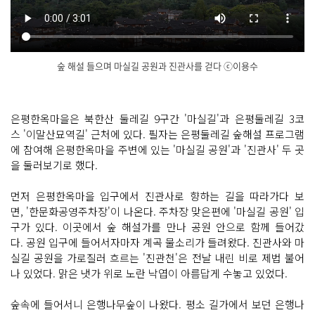
숲 해설 들으며 마실길 공원과 진관사를 걷다 ⓒ이용수
닫
기
은평한옥마을은 북한산 둘레길 9구간 '마실길'과 은평둘레길 3코
스 '이말산묘역길' 근처에 있다. 필자는 은평둘레길 숲해설 프로그램
에 참여해 은평한옥마을 주변에 있는 '마실길 공원'과 '진관사' 두 곳
을 둘러보기로 했다.
먼저 은평한옥마을 입구에서 진관사로 향하는 길을 따라가다 보
면, '한문화공영주차장'이 나온다. 주차장 맞은편에 '마실길 공원' 입
구가 있다. 이곳에서 숲 해설가를 만나 공원 안으로 함께 들어갔
다. 공원 입구에 들어서자마자 계곡 물소리가 들려왔다. 진관사와 마
실길 공원을 가로질러 흐르는 '진관천'은 전날 내린 비로 제법 불어
나 있었다. 맑은 냇가 위로 노란 낙엽이 아름답게 수놓고 있었다.
숲속에 들어서니 은행나무숲이 나왔다. 평소 길가에서 보던 은행나