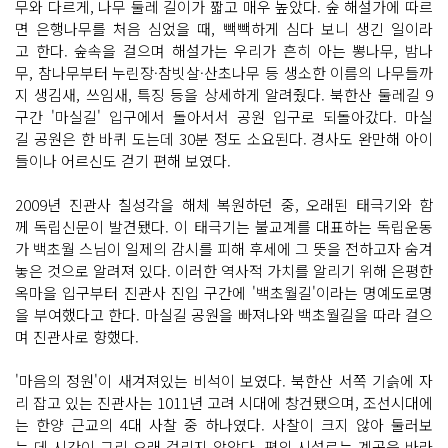
무와 다르게, 나무 둘레 길이가 짧고 매우 높았다. 숲 해설가에 따르
면 은행나무를 처음 심었을 때, 빽빽하게 심다 보니 생긴 일이라
고 한다. 숲속을 걸으며 해설가는 우리가 흔히 아는 뽕나무, 밤나
무, 참나무부터 누린장·참빗살·산초나무 등 생소한 이름의 나무들까
지 생김새, 쓰임새, 특징 등을 상세하게 알려줬다. 북한산 둘레길 9
구간 '마실길' 입구에서 돌아서서 공원 입구로 되돌아갔다. 마실
길 공원은 한 바퀴 도는데 30분 정도 소요된다. 경사도 완만해 아이
들이나 어르신도 걷기 편해 보였다.
2009년 진관사 칠성각을 해체 복원하던 중, 오래된 태극기와 함
께 독립신문이 발견됐다. 이 태극기는 불교계를 대표하는 독립운동
가 백초월 스님이 일제의 감시를 피해 후세에 그 뜻을 전하고자 숨겨
놓은 것으로 알려져 있다. 이러한 역사적 가치를 알리기 위해 은평한
옥마을 입구부터 진관사 진입 구간에 '백초월길'이라는 명예도로명
을 부여했다고 한다. 마실길 공원을 빠져나와 백초월길을 따라 걸으
며 진관사로 향했다.
'마음의 정원'이 새겨져있는 비석이 보였다. 북한산 서쪽 기슭에 자
리 잡고 있는 진관사는 1011년 고려 시대에 창건됐으며, 조선시대에
는 한양 근교의 4대 사찰 중 하나였다. 사찰이 크지 않아 둘러보
는 데 시간이 그리 오래 걸리지 않았다. 편의 시설로는 계곡을 바라