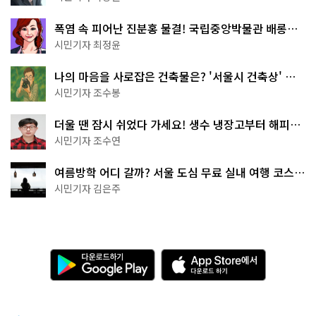
폭염 속 피어난 진분홍 물결! 국립중앙박물관 배롱나
무 명소
시민기자 최정윤
나의 마음을 사로잡은 건축물은? '서울시 건축상' 수
상작 공개!
시민기자 조수봉
더울 땐 잠시 쉬었다 가세요! 생수 냉장고부터 해피소
·무더위쉼터까지
시민기자 조수연
여름방학 어디 갈까? 서울 도심 무료 실내 여행 코스
추천
시민기자 김은주
다
A
운
p
로
p
드
S
하
t
기
o