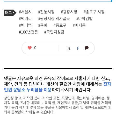
프
로
기
필
태
#서울시
#전통시장
#광장시장
#종로구 시장
사
그
관
#먹거리
#광장시장 먹자골목
#마약김밥
련
#빈대떡
#육회
#종로구
#예지동
태
그
#100년전통
#국민지원금
좋
0
카
트
페
아
카
위
이
요
오
터
스
톡
북
댓글은 자유로운 의견 공유의 장이므로 서울시에 대한 신고,
제안, 건의 등 답변이나 개선이 필요한 사항에 대해서는
전자
민원 응답소 누리집을 이용
하여 주시기 바랍니다.
상업성 광고, 저작권 침해, 저속한 표현, 특정인에 대한 비방, 명예훼손, 정
치적 목적, 유사한 내용의 반복적 글, 개인정보 유출,그 밖에 공익을 저해하
거나 운영 취지에 맞지 않는 댓글은 서울특별시 조례 및 개인정보보호법에
의해 통보없이 삭제될 수 있습니다.