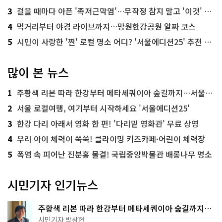
3
걸을 때마다 아픈 '족저근막염'…무작정 참지 말고 '이것' 해보세요!
4
먹거리부터 야경 라이브까지…망원한강공원 알짜 코스
5
시민이 사랑한 '찐' 로컬 명소 어디? '서울에디션25' 추천 코스
많이 본 뉴스
1
주황색 리본 따라 한강부터 메타세쿼이아 숲길까지…서울둘레길 15코스
2
서울 로컬여행, 여기부터 시작하세요 '서울에디션25'
3
한강 다리 아래서 영화 한 편! '다리밑 영화관' 무료 상영
4
우리 아이 체력이 쑥쑥! 클라이밍 키즈카페·어린이 체력장
5
폭염 속 피어난 진분홍 물결! 국립중앙박물관 배롱나무 명소
시민기자 인기뉴스
주황색 리본 따라 한강부터 메타세쿼이아 숲길까지…
서울둘레길 15코스
시민기자 박상현