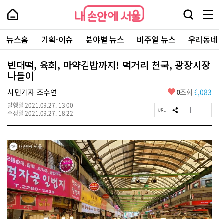
본
페
내
문
이
내
손
검
메
바
지
손
안
색
뉴
로
상
안
주
에
창
전
가
단
에
뉴스홈
기획·이슈
분야별 뉴스
비주얼 뉴스
우리동네
요
서
열
체
기
으
서
서
울
기
보
로
울
비
기
이
-
빈대떡, 육회, 마약김밥까지! 먹거리 천국, 광장시장
스
동
서
나들이
바
울
로
시
가
좋
시민기자 조수연
0
조회
6,083
대
기
아
표
발행일
2021.09.27. 13:00
요
소
페
S
글
글
수정일
2021.09.27. 18:22
통
이
N
자
자
포
지
S
크
크
털
U
공
기
기
R
유
크
작
L
하
게
게
복
기
변
변
사
경
경
하
하
기
기