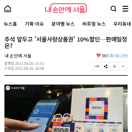
본
페
내
문
이
내
손
검
메
바
지
손
안
색
뉴
로
상
안
주
에
창
전
가
단
에
뉴스홈
기획·이슈
분야별 뉴스
비주얼 뉴스
우리동네
요
서
열
체
기
으
서
서
울
기
보
로
울
비
기
이
-
추석 앞두고 '서울사랑상품권' 10%할인…판매일정
스
동
서
은?
바
울
로
시
가
좋
내 손안에 서울
36
조회
40,199
대
기
아
표
발행일
2021.08.26. 15:51
요
소
페
S
글
글
수정일
2021.08.26. 16:08
통
이
N
자
자
포
지
S
크
크
털
U
공
기
기
R
유
크
작
L
하
게
게
복
기
변
변
사
경
경
하
하
기
기