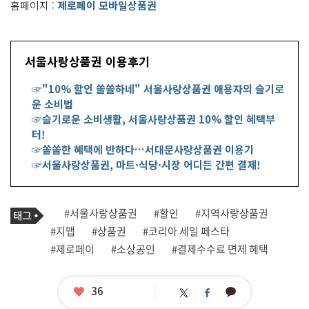
홈페이지 :
제로페이 모바일상품권
서울사랑상품권 이용후기
☞"10% 할인 쏠쏠하네" 서울사랑상품권 애용자의 슬기로
운 소비법
☞슬기로운 소비생활, 서울사랑상품권 10% 할인 혜택부
터!
☞쏠쏠한 혜택에 반하다…서대문사랑상품권 이용기
☞서울사랑상품권, 마트·식당·시장 어디든 간편 결제!
태
#서울사랑상품권
#할인
#지역사랑상품권
기
그
#지맵
#상품권
#코리아 세일 페스타
사
관
#제로페이
#소상공인
#결제수수료 면제 혜택
련
태
그
좋
36
카
트
페
아
카
위
이