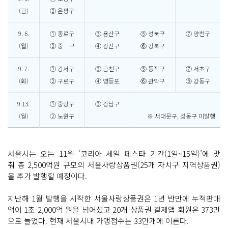
(금)
② 은평구
9. 6.
① 종로구
③ 용산구
⑤ 성북구
⑦ 양천구
(월)
② 중 구
④ 광진구
⑥ 강북구
9. 7.
① 강서구
③ 금천구
⑤ 동작구
⑦ 서초구
(화)
② 구로구
④ 영등포
⑥ 관악구
⑧ 강동구
9.13.
① 중랑구
③ 강남구
(월)
② 노원구
※ 서대문구, 성동구 미발행
서울시는 오는 11월 ‘코리아 세일 페스타 기간(1일~15일)’에 맞
춰 총 2,500억원 규모의 서울사랑상품권(25개 자치구 지역상품권)
을 추가 발행할 예정이다.
지난해 1월 발행을 시작한 서울사랑상품권은 1년 반만에 누적판매
액이 1조 2,000억 원을 넘어섰고 20개 상품권 결제앱 회원은 373만
으로 늘었다. 현재 서울시내 가맹점수는 33만개에 이른다.