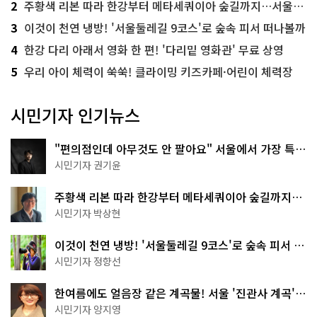
2
주황색 리본 따라 한강부터 메타세쿼이아 숲길까지…서울둘레길 15코스
3
이것이 천연 냉방! '서울둘레길 9코스'로 숲속 피서 떠나볼까
4
한강 다리 아래서 영화 한 편! '다리밑 영화관' 무료 상영
5
우리 아이 체력이 쑥쑥! 클라이밍 키즈카페·어린이 체력장
시민기자 인기뉴스
"편의점인데 아무것도 안 팔아요" 서울에서 가장 특별
한 편의점의 정체
시민기자 권기윤
주황색 리본 따라 한강부터 메타세쿼이아 숲길까지…
서울둘레길 15코스
시민기자 박상현
이것이 천연 냉방! '서울둘레길 9코스'로 숲속 피서 떠
나볼까
시민기자 정향선
한여름에도 얼음장 같은 계곡물! 서울 '진관사 계곡'이
천국이네~
시민기자 양지영