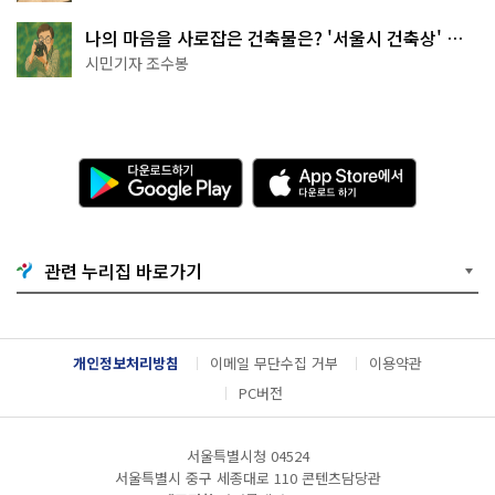
나의 마음을 사로잡은 건축물은? '서울시 건축상' 수
상작 공개!
시민기자 조수봉
다
A
운
p
로
p
드
S
하
t
기
o
관련 누리집 바로가기
G
r
o
e
o
에
g
서
l
다
개인정보처리방침
이메일 무단수집 거부
이용약관
e
운
P
로
PC버전
l
드
a
하
y
기
서울특별시청 04524
서울특별시 중구 세종대로 110 콘텐츠담당관