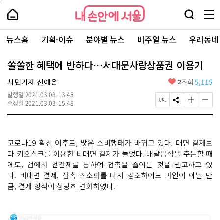
본
페
내
문
이
내
손
검
메
바
지
손
안
색
뉴
로
상
안
주
에
창
전
가
단
에
뉴스홈
기획·이슈
분야별 뉴스
비주얼 뉴스
우리동네
요
서
열
체
기
으
서
서
울
기
보
로
울
비
기
이
-
쏠쏠한 혜택에 반하다…서대문사랑상품권 이용기
스
동
서
바
울
좋
시민기자 신예은
2
조회
5,115
로
시
아
가
대
발행일
2021.03.03. 13:45
요
기
페
S
글
글
표
수정일
2021.03.03. 15:48
이
N
자
자
소
지
S
크
크
통
U
공
기
기
포
R
유
크
작
털
코로나19 확산 이후로, 많은 소비행태가 바뀌고 있다. 대면 결제보
L
하
게
게
복
기
변
변
다 키오스크를 이용한 비대면 결제가 늘었다. 배달음식을 주문할 때
사
경
경
에도, 앱에서 선결제를 통하여 접촉을 줄이는 것을 권고하고 있
하
하
다. 비대면 결제, 접촉 최소화를 다시 강조하여도 과언이 아닐 만
기
기
큼, 결제 형식이 상당히 변화하였다.