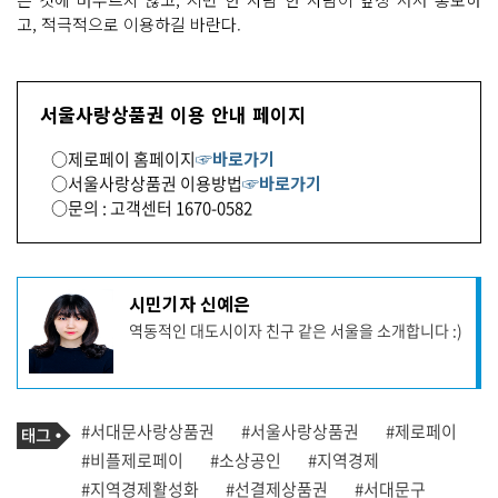
고, 적극적으로 이용하길 바란다.
서울사랑상품권 이용 안내 페이지
○제로페이 홈페이지
☞바로가기
○서울사랑상품권 이용방법
☞바로가기
○문의 : 고객센터 1670-0582
기
시민기자 신예은
사
역동적인 대도시이자 친구 같은 서울을 소개합니다 :)
작
성
자
프
로
기
필
태
#서대문사랑상품권
#서울사랑상품권
#제로페이
사
그
관
#비플제로페이
#소상공인
#지역경제
련
#지역경제활성화
#선결제상품권
#서대문구
태