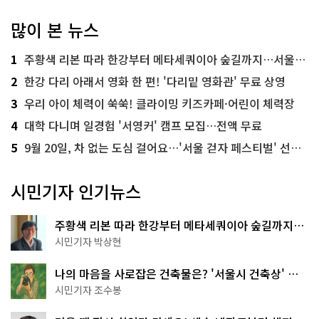
많이 본 뉴스
1
주황색 리본 따라 한강부터 메타세쿼이아 숲길까지…서울둘레길 15코스
2
한강 다리 아래서 영화 한 편! '다리밑 영화관' 무료 상영
3
우리 아이 체력이 쑥쑥! 클라이밍 키즈카페·어린이 체력장
4
대학 다니며 일경험 '서영커' 캠프 모집…전액 무료
5
9월 20일, 차 없는 도심 걸어요…'서울 걷자 페스티벌' 선착순 5천명
시민기자 인기뉴스
주황색 리본 따라 한강부터 메타세쿼이아 숲길까지…
서울둘레길 15코스
시민기자 박상현
나의 마음을 사로잡은 건축물은? '서울시 건축상' 수
상작 공개!
시민기자 조수봉