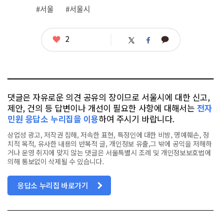
그
#서울
#서울시
좋
2
카
트
페
아
카
위
이
요
오
터
스
톡
북
댓글은 자유로운 의견 공유의 장이므로 서울시에 대한 신고,
제안, 건의 등 답변이나 개선이 필요한 사항에 대해서는
전자
민원 응답소 누리집을 이용
하여 주시기 바랍니다.
상업성 광고, 저작권 침해, 저속한 표현, 특정인에 대한 비방, 명예훼손, 정
치적 목적, 유사한 내용의 반복적 글, 개인정보 유출,그 밖에 공익을 저해하
거나 운영 취지에 맞지 않는 댓글은 서울특별시 조례 및 개인정보보호법에
의해 통보없이 삭제될 수 있습니다.
응답소 누리집 바로가기