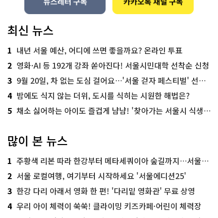
최신 뉴스
1
내년 서울 예산, 어디에 쓰면 좋을까요? 온라인 투표
2
영화·AI 등 192개 강좌 쏟아진다! 서울시민대학 선착순 신청
3
9월 20일, 차 없는 도심 걸어요…'서울 걷자 페스티벌' 선착순 5천명
4
밤에도 식지 않는 더위, 도시를 식히는 시원한 해법은?
5
채소 싫어하는 아이도 즐겁게 냠냠! '찾아가는 서울시 식생활 교육' 현장
많이 본 뉴스
1
주황색 리본 따라 한강부터 메타세쿼이아 숲길까지…서울둘레길 15코스
2
서울 로컬여행, 여기부터 시작하세요 '서울에디션25'
3
한강 다리 아래서 영화 한 편! '다리밑 영화관' 무료 상영
4
우리 아이 체력이 쑥쑥! 클라이밍 키즈카페·어린이 체력장