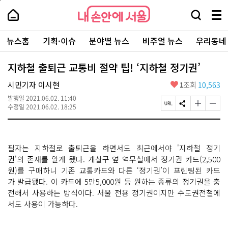
본
페
내
문
이
내
손
검
메
바
지
손
안
색
뉴
로
상
안
주
에
창
전
가
단
에
뉴스홈
기획·이슈
분야별 뉴스
비주얼 뉴스
우리동네
요
서
열
체
기
으
서
서
울
기
보
로
울
비
기
이
-
지하철 출퇴근 교통비 절약 팁! ‘지하철 정기권’
스
동
서
바
울
좋
시민기자 이시현
1
조회
10,563
로
시
아
가
대
발행일
2021.06.02. 11:40
요
기
페
S
글
글
표
수정일
2021.06.02. 18:25
이
N
자
자
소
지
S
크
크
통
U
공
기
기
포
R
유
크
작
털
필자는 지하철로 출퇴근을 하면서도 최근에서야 '지하철 정기
L
하
게
게
복
기
변
변
권'의 존재를 알게 됐다. 개찰구 옆 역무실에서 정기권 카드(2,500
사
경
경
원)를 구매하니 기존 교통카드와 다른 ‘정기권’이 프린팅된 카드
하
하
가 발급됐다. 이 카드에 5만5,000원 등 원하는 종류의 정기권을 충
기
기
전해서 사용하는 방식이다. 서울 전용 정기권이지만 수도권전철에
서도 사용이 가능하다.