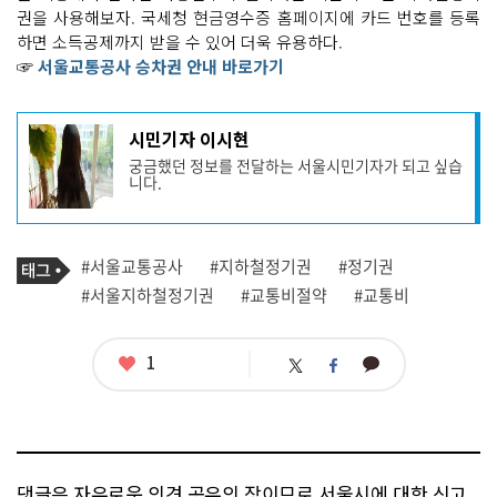
권을 사용해보자. 국세청 현금영수증 홈페이지에 카드 번호를 등록
하면 소득공제까지 받을 수 있어 더욱 유용하다.
☞
서울교통공사 승차권 안내 바로가기
기
시민기자 이시현
사
궁금했던 정보를 전달하는 서울시민기자가 되고 싶습
작
니다.
성
자
프
로
기
필
태
#서울교통공사
#지하철정기권
#정기권
사
그
관
#서울지하철정기권
#교통비절약
#교통비
련
태
그
좋
1
카
트
페
아
카
위
이
요
오
터
스
톡
북
댓글은 자유로운 의견 공유의 장이므로 서울시에 대한 신고,