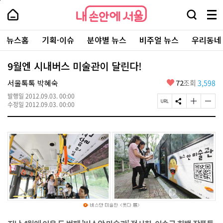
본
페
내
문
이
내
손
검
메
바
지
손
안
색
뉴
로
상
안
주
에
창
전
가
단
에
뉴스홈
기획·이슈
분야별 뉴스
비주얼 뉴스
우리동네
요
서
열
체
기
으
서
서
울
기
보
로
울
비
기
이
-
9월엔 시내버스 미술관이 달린다!
스
동
서
바
울
좋
서울톡톡 박혜숙
72
조회
3,598
로
시
아
가
대
발행일
2012.09.03. 00:00
요
기
페
S
글
글
표
수정일
2012.09.03. 00:00
이
N
자
자
소
지
S
크
크
통
U
공
기
기
포
R
유
크
작
털
L
하
게
게
복
기
변
변
사
경
경
하
하
기
기