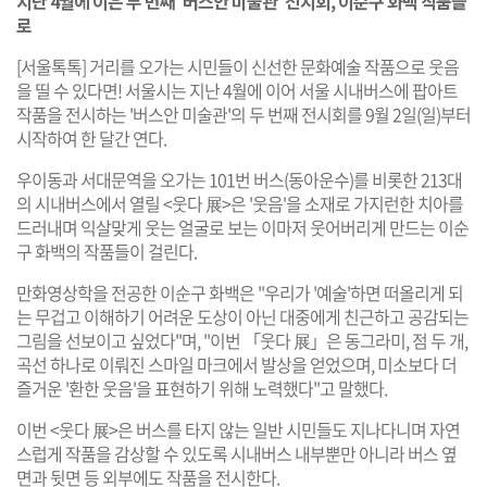
지난 4월에 이은 두 번째 '버스안 미술관' 전시회, 이순구 화백 작품들
로
[서울톡톡] 거리를 오가는 시민들이 신선한 문화예술 작품으로 웃음
을 띨 수 있다면! 서울시는 지난 4월에 이어 서울 시내버스에 팝아트
작품을 전시하는 '버스안 미술관'의 두 번째 전시회를 9월 2일(일)부터
시작하여 한 달간 연다.
우이동과 서대문역을 오가는 101번 버스(동아운수)를 비롯한 213대
의 시내버스에서 열릴 <웃다 展>은 '웃음'을 소재로 가지런한 치아를
드러내며 익살맞게 웃는 얼굴로 보는 이마저 웃어버리게 만드는 이순
구 화백의 작품들이 걸린다.
만화영상학을 전공한 이순구 화백은 "우리가 '예술'하면 떠올리게 되
는 무겁고 이해하기 어려운 도상이 아닌 대중에게 친근하고 공감되는
그림을 선보이고 싶었다"며, "이번 「웃다 展」은 동그라미, 점 두 개,
곡선 하나로 이뤄진 스마일 마크에서 발상을 얻었으며, 미소보다 더
즐거운 '환한 웃음'을 표현하기 위해 노력했다"고 말했다.
이번 <웃다 展>은 버스를 타지 않는 일반 시민들도 지나다니며 자연
스럽게 작품을 감상할 수 있도록 시내버스 내부뿐만 아니라 버스 옆
면과 뒷면 등 외부에도 작품을 전시한다.