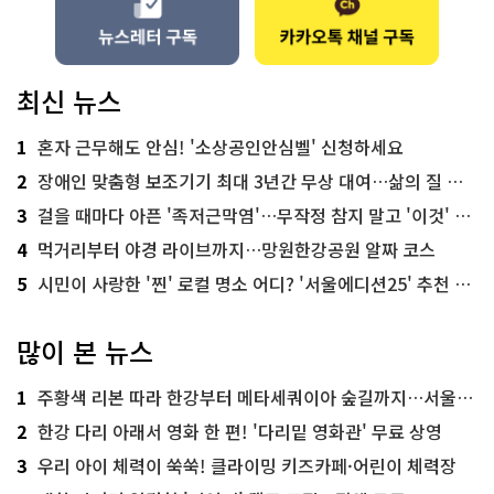
최신 뉴스
1
혼자 근무해도 안심! '소상공인안심벨' 신청하세요
2
장애인 맞춤형 보조기기 최대 3년간 무상 대여…삶의 질 높인다
3
걸을 때마다 아픈 '족저근막염'…무작정 참지 말고 '이것' 해보세요!
4
먹거리부터 야경 라이브까지…망원한강공원 알짜 코스
5
시민이 사랑한 '찐' 로컬 명소 어디? '서울에디션25' 추천 코스
많이 본 뉴스
1
주황색 리본 따라 한강부터 메타세쿼이아 숲길까지…서울둘레길 15코스
2
한강 다리 아래서 영화 한 편! '다리밑 영화관' 무료 상영
3
우리 아이 체력이 쑥쑥! 클라이밍 키즈카페·어린이 체력장