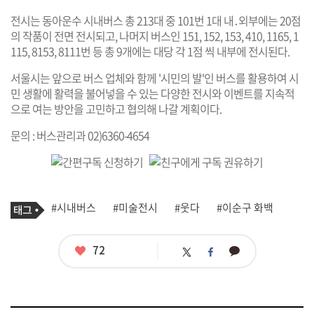
전시는 동아운수 시내버스 총 213대 중 101번 1대 내․외부에는 20점
의 작품이 전면 전시되고, 나머지 버스인 151, 152, 153, 410, 1165, 1
115, 8153, 8111번 등 총 9개에는 대당 각 1점 씩 내부에 전시된다.
서울시는 앞으로 버스 업체와 함께 '시민의 발'인 버스를 활용하여 시
민 생활에 활력을 불어넣을 수 있는 다양한 전시와 이벤트를 지속적
으로 여는 방안을 고민하고 협의해 나갈 계획이다.
문의 : 버스관리과 02)6360-4654
기
태
#시내버스
#미술전시
#웃다
#이순구 화백
사
그
관
련
태
좋
72
카
트
페
그
아
카
위
이
요
오
터
스
톡
북