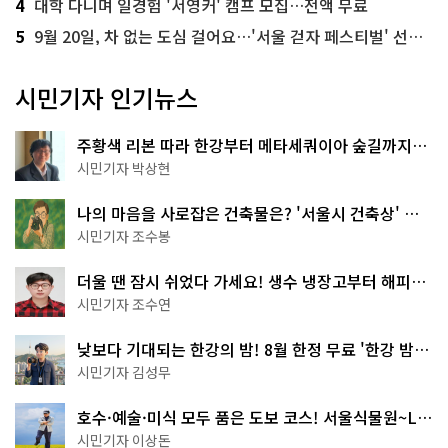
4
대학 다니며 일경험 '서영커' 캠프 모집…전액 무료
5
9월 20일, 차 없는 도심 걸어요…'서울 걷자 페스티벌' 선착순 5천명
시민기자 인기뉴스
주황색 리본 따라 한강부터 메타세쿼이아 숲길까지…
서울둘레길 15코스
시민기자 박상현
나의 마음을 사로잡은 건축물은? '서울시 건축상' 수
상작 공개!
시민기자 조수봉
더울 땐 잠시 쉬었다 가세요! 생수 냉장고부터 해피소
·무더위쉼터까지
시민기자 조수연
낮보다 기대되는 한강의 밤! 8월 한정 무료 '한강 밤
핑' 예약은?
시민기자 김성무
호수·예술·미식 모두 품은 도보 코스! 서울식물원~LG
아트센터~마곡테라스거리
시민기자 이상돈