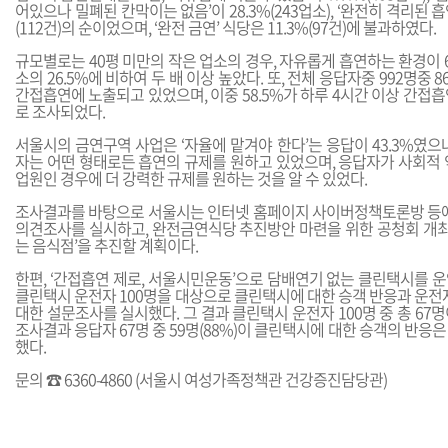
어있으나 밀폐된 칸막이는 없음’이 28.3%(243업소), ‘완전히 격리된 흡
(112건)의 순이었으며, ‘완전 금연’ 식당은 11.3%(97건)에 불과하였다.
규모별로는 40평 미만의 작은 업소의 경우, 자유롭게 흡연하는 환경이 63
소의 26.5%에 비하여 두 배 이상 높았다. 또, 전체 응답자중 992명중 8
간접흡연에 노출되고 있었으며, 이중 58.5%가 하루 4시간 이상 간접
로 조사되었다.
서울시의 금연구역 사업은 ‘자율에 맡겨야 한다’는 응답이 43.3%였으나,
자는 어떤 형태로든 흡연의 규제를 원하고 있었으며, 응답자가 사회적 
업원인 경우에 더 강력한 규제를 원하는 것을 알 수 있었다.
조사결과를 바탕으로 서울시는 인터넷 홈페이지 사이버정책토론방 등에
의견조사를 실시하고, 완전금연식당 추진방안 마련을 위한 공청회 개최 
는 음식점’을 추진할 계획이다.
한편, ‘간접흡연 제로, 서울시민운동’으로 담배연기 없는 클린택시를 운
클린택시 운전자 100명을 대상으로 클린택시에 대한 승객 반응과 운전
대한 설문조사를 실시했다. 그 결과 클린택시 운전자 100명 중 총 67
조사결과 응답자 67명 중 59명(88%)이 클린택시에 대한 승객의 반응
했다.
문의 ☎ 6360-4860 (서울시 여성가족정책관 건강증진담당관)