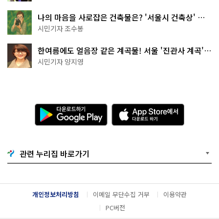
나의 마음을 사로잡은 건축물은? '서울시 건축상' 수
상작 공개!
시민기자 조수봉
한여름에도 얼음장 같은 계곡물! 서울 '진관사 계곡'이
천국이네~
시민기자 양지영
다
A
운
p
로
p
드
S
하
t
기
o
관련 누리집 바로가기
G
r
o
e
o
에
g
서
l
다
개인정보처리방침
이메일 무단수집 거부
이용약관
e
운
P
로
PC버전
l
드