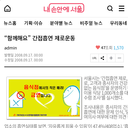
본
페
내
문
이
내
손
검
메
바
지
손
안
색
뉴
로
상
안
주
에
창
전
가
단
에
뉴스홈
기획·이슈
분야별 뉴스
비주얼 뉴스
우리동네
요
서
열
체
기
으
서
서
울
기
보
로
울
비
기
이
-
“함께해요” 간접흡연 제로운동
스
동
서
바
울
좋
admin
47
조회
1,570
로
시
아
가
대
발행일
2008.09.17. 00:00
요
기
페
S
글
글
표
수정일
2008.09.17. 00:00
이
N
자
자
소
지
S
크
크
통
U
공
기
기
포
서울시는 ‘간접흡연 제로
R
유
크
작
털
로, 고객과 종사자의 건강
L
하
게
게
없는 음식점’을 운영하기 
복
기
변
변
이용 식당 1,000개소를
사
경
경
수렴 조사’를 실시했다.
하
하
기
기
조사내용은 종사자의 간
흡연에 대한 문제 인식, 
여의사 여부에 대한 의견 
업소의 흡연실태를 보면, ‘자유롭게 피울 수 있음’이 47.4%(408업소),