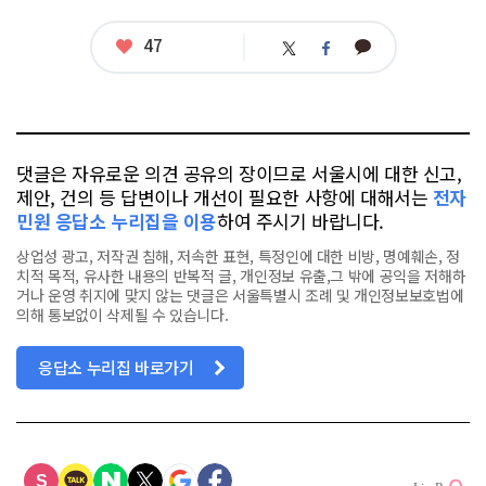
좋
47
카
트
페
아
카
위
이
요
오
터
스
톡
북
댓글은 자유로운 의견 공유의 장이므로 서울시에 대한 신고,
제안, 건의 등 답변이나 개선이 필요한 사항에 대해서는
전자
민원 응답소 누리집을 이용
하여 주시기 바랍니다.
상업성 광고, 저작권 침해, 저속한 표현, 특정인에 대한 비방, 명예훼손, 정
치적 목적, 유사한 내용의 반복적 글, 개인정보 유출,그 밖에 공익을 저해하
거나 운영 취지에 맞지 않는 댓글은 서울특별시 조례 및 개인정보보호법에
의해 통보없이 삭제될 수 있습니다.
응답소 누리집 바로가기