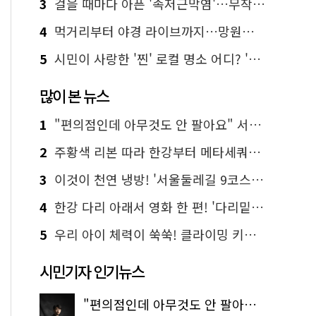
3
걸을 때마다 아픈 '족저근막염'…무작정 참지 말고 '이것' 해보세요!
4
먹거리부터 야경 라이브까지…망원한강공원 알짜 코스
5
시민이 사랑한 '찐' 로컬 명소 어디? '서울에디션25' 추천 코스
많이 본 뉴스
1
"편의점인데 아무것도 안 팔아요" 서울에서 가장 특별한 편의점의 정체
2
주황색 리본 따라 한강부터 메타세쿼이아 숲길까지…서울둘레길 15코스
3
이것이 천연 냉방! '서울둘레길 9코스'로 숲속 피서 떠나볼까
4
한강 다리 아래서 영화 한 편! '다리밑 영화관' 무료 상영
5
우리 아이 체력이 쑥쑥! 클라이밍 키즈카페·어린이 체력장
시민기자 인기뉴스
"편의점인데 아무것도 안 팔아요" 서울에서 가장 특별한 편의점의 정체