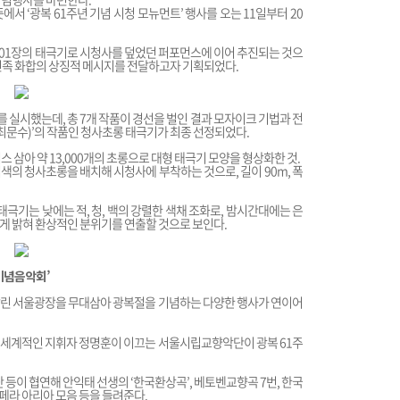
서 ‘광복 61주년 기념 시청 모뉴먼트’ 행사를 오는 11일부터 20
,601장의 태극기로 시청사를 덮었던 퍼포먼스에 이어 추진되는 것으
민족 화합의 상징적 메시지를 전달하고자 기획되었다.
실시했는데, 총 7개 작품이 경선을 벌인 결과 모자이크 기법과 전
최문수)’의 작품인 청사초롱 태극기가 최종 선정되었다.
 삼아 약 13,000개의 초롱으로 대형 태극기 모양을 형상화한 것.
적색의 청사초롱을 배치해 시청사에 부착하는 것으로, 길이 90m, 폭
태극기는 낮에는 적, 청, 백의 강렬한 색채 조화로, 밤시간대에는 은
게 밝혀 환상적인 분위기를 연출할 것으로 보인다.
기념음악회’
깔린 서울광장을 무대삼아 광복절을 기념하는 다양한 행사가 연이어
은 세계적인 지휘자 정명훈이 이끄는 서울시립교향악단이 광복 61주
 등이 협연해 안익태 선생의 ‘한국환상곡’, 베토벤교향곡 7번, 한국
 오페라 아리아 모음 등을 들려준다.