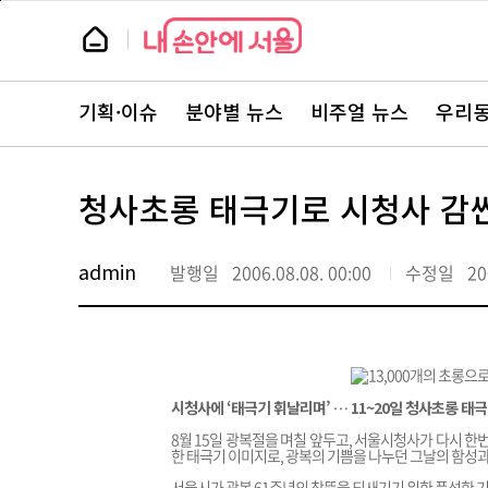
본
페
문
이
뉴
바
지
스
로
상
룸
가
단
뉴
기
으
스
로
기획·이슈
분야별 뉴스
비주얼 뉴스
우리동
주
이
요
동
서
비
스
청사초롱 태극기로 시청사 감
바
로
가
기
admin
발행일
2006.08.08. 00:00
수정일
20
시청사에 ‘태극기 휘날리며’ … 11~20일 청사초롱 태
8월 15일 광복절을 며칠 앞두고, 서울시청사가 다시 한
한 태극기 이미지로, 광복의 기쁨을 나누던 그날의 함성과
서울시가 광복 61주년의 참뜻을 되새기기 위한 풍성한 