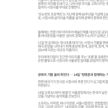
광복의 의미를 되새기고, 나라사랑 의식을 고취시키는 뜻에
일까지 시청사를 무대로 진행한다.
‘모뉴먼트 프로젝트’는 지난해 광복 60주년을 기념해 3
로, 시청사에 설치미술 작품을 설치해 광복의 환희와 한
올해에는 전문가와 아마추어 예술단체를 대상으로 공모를 
통 태극문양을 이용한 ‘섬아트 문화연구소(작가 김해곤, 
11일 첫 공개되는 청사초롱 태극기는 시청사 건물을 캔버스
태극 문양을 나타내기 위해 중앙에 흰색, 검은색, 청색, 
20m에 이르는 대규모 작품이다.
우리에게 더없이 친근한 이미지를 주는 ‘초롱’을 응용한 
은한 불빛으로 시청사와 서울광장 일대를 20일까지 환하
광복의 기쁨 울려 퍼진다 … 14일 ‘정명훈과 함께하는 
한편 태극기가 전시된 시청사와 푸른 잔디가 싱그럽게 
마련된다.
14일 오후 8시부터 90분간 서울광장에서는 한국이 낳
년을 기념하는 음악회를 선보인다.
소프라노 이하영, 테너 이장원, 서울시합창단, 연합합창단
가곡 ‘그리운 금강산’, ‘내 마음의 강물’, 아리랑 환상곡,