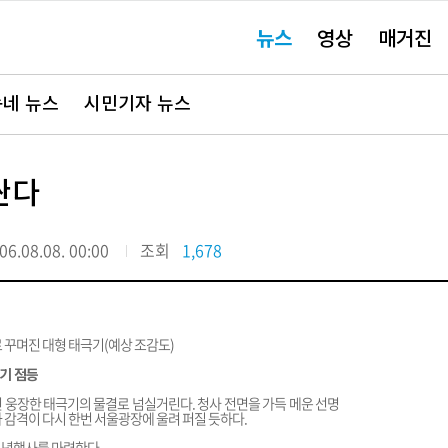
주
뉴스
영상
매거진
요
서
비
스
바
네 뉴스
시민기자 뉴스
로
가
기"
싼다
06.08.08. 00:00
조회
1,678
극기 점등
번 웅장한 태극기의 물결로 넘실거린다. 청사 전면을 가득 메운 선명
 감격이 다시 한번 서울광장에 울려 퍼질 듯하다.
기념행사를 마련한다.