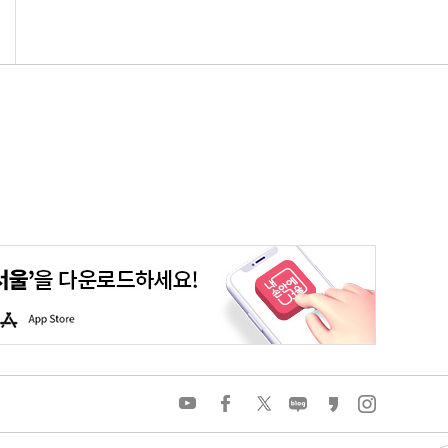
평생학습포털
청년포털
대기환경정보
에코마일리지
A
p
p
S
t
o
유
페
트
네
카
인
r
튜
이
위
이
카
스
e
브
스
터
버
오
타
북
블
스
그