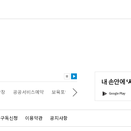
내
손
안
에
'서
광장
공공서비스예약
보육포털
일자리포털
문화포털
G
울'을
o
다
o
운
g
로
l
드
e
 구독신청
이용약관
공지사항
하
P
세
l
요!
a