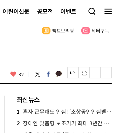
어린이신문
공모전
이벤트
검
메
색
뉴
창
전
열
체
팩트브리핑
레터구독
기
보
기
카
좋
트
페
32
페
인
글
글
카
위
이
아
이
쇄
자
자
오
터
스
요
지
하
크
크
톡
북
U
기
기
기
R
새
크
작
L
창
게
게
최신 뉴스
복
열
변
변
사
림
경
경
하
하
1
혼자 근무해도 안심! '소상공인안심벨' 신청하세요
기
기
2
장애인 맞춤형 보조기기 최대 3년간 무상 대여…삶의 질 높인다