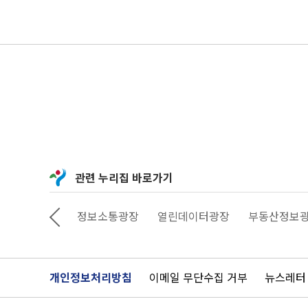
관련 누리집 바로가기
상상대로 서울
정보소통광장
열린데이터광장
부동산정보
개인정보처리방침
이메일 무단수집 거부
뉴스레터