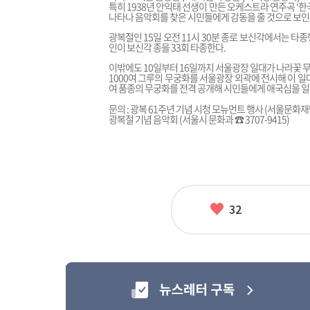
특히 1938년 안익태 선생이 만든 오케스트라 연주곡 ‘
나타나 음악회를 찾은 시민들에게 감동을 줄 것으로 보인
광복절인 15일 오전 11시 30분 종로 보신각에서는 타종
인이 보신각 종을 33회 타종한다.
이밖에도 10일부터 16일까지 서울광장 일대가 나라꽃 
1000여 그루의 무궁화를 서울광장 외곽에 전시해 이 일
여 품종의 무궁화를 전격 공개해 시민들에게 애국심을 
문의 : 광복 61주년 기념 시청 모뉴먼트 행사 (서울문화재단
광복절 기념 음악회 (서울시 문화과 ☎ 3707-9415)
좋
32
아
요