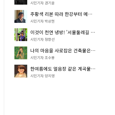
시민기자 권기윤
주황색 리본 따라 한강부터 메타세쿼이아 숲길까지…서울둘레길 15코스
시민기자 박상현
이것이 천연 냉방! '서울둘레길 9코스'로 숲속 피서 떠나볼까
시민기자 정향선
나의 마음을 사로잡은 건축물은? '서울시 건축상' 수상작 공개!
시민기자 조수봉
한여름에도 얼음장 같은 계곡물! 서울 '진관사 계곡'이 천국이네~
시민기자 양지영