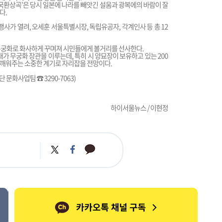
한국환상곡’은 당시 일본에 나라를 빼앗긴 설움과 광복에의 바람이 잘
다.
행사가 열려, 오세훈 서울특별시장, 독립유공자, 각계인사 등 총 12
무궁화로 화사하게 꾸며져 시민들에게 볼거리를 선사한다.
대가 무궁화 장관을 이루는데, 특히 시 양묘장이 보유하고 있는 200
일깨워주는 소중한 계기로 자리잡을 전망이다.
 문화사업팀 ☎ 3290-7063)
하이서울뉴스 / 이현정
카
트
페
카
위
이
오
터
스
톡
북