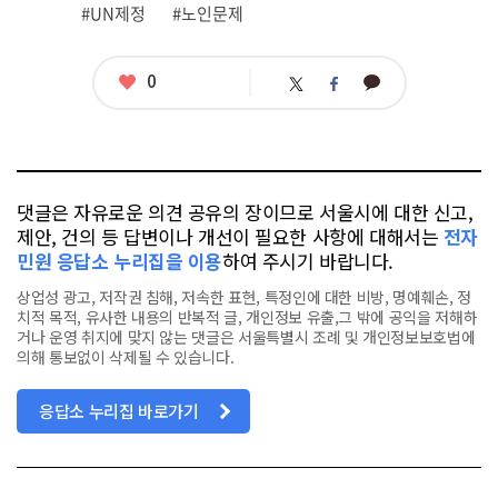
련
#UN제정
#노인문제
태
그
좋
0
카
트
페
아
카
위
이
요
오
터
스
톡
북
댓글은 자유로운 의견 공유의 장이므로 서울시에 대한 신고,
제안, 건의 등 답변이나 개선이 필요한 사항에 대해서는
전자
민원 응답소 누리집을 이용
하여 주시기 바랍니다.
상업성 광고, 저작권 침해, 저속한 표현, 특정인에 대한 비방, 명예훼손, 정
치적 목적, 유사한 내용의 반복적 글, 개인정보 유출,그 밖에 공익을 저해하
거나 운영 취지에 맞지 않는 댓글은 서울특별시 조례 및 개인정보보호법에
의해 통보없이 삭제될 수 있습니다.
응답소 누리집 바로가기