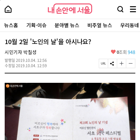
본
페
내
문
이
내
손
검
메
바
지
손
안
색
뉴
로
상
안
주
에
창
전
가
단
에
뉴스홈
기획·이슈
분야별 뉴스
비주얼 뉴스
우리동네
요
서
열
체
기
으
서
서
울
기
보
로
울
비
기
이
-
10월 2일 '노인의 날'을 아시나요?
스
동
서
바
울
좋
시민기자 박칠성
0
조회
948
로
시
아
가
대
발행일
2019.10.04. 12:56
요
기
페
S
글
글
표
수정일
2019.10.04. 12:59
이
N
자
자
소
지
S
크
크
통
U
공
기
기
포
R
유
크
작
털
L
하
게
게
복
기
변
변
사
경
경
하
하
기
기