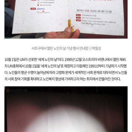
서초구에서 열린 노인의 날 기념 행사 안내장 ⓒ박칠성
10월 1일은
UN이 선포한
'세계 노인의 날'이다.
1990년 12월 오스트리아 비엔나에서 열린 제45
차
UN총회에서 10월 1일을
'세계 노인의 날'로 제
정하고 이듬해인 1991년부터 기념하기 시작했
다.
노인들의
평균 수명이 늘어남에 따라
고령화 문제가 세계적인 사회 문제로
대두되면서
노인들
의
사회
참여 기회를 확대하고
노인복지 향상에 기여하고자 하는 취지에서 만들어진 것이다.