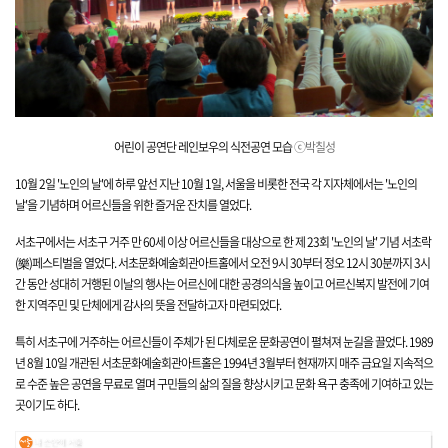
어린이 공연단 레인보우의 식전공연
모습
ⓒ박칠성
10월 2일 '노인의 날'에 하루 앞선 지난 10월 1일, 서울을 비롯한 전국 각 지자체에서는 '노인의
날'을 기념하며 어르신들을 위한 즐거운 잔치를 열었다.
서초구에서는 서초구 거주 만 60세 이상 어르신들을 대상으로 한 제 23회 '노인의 날' 기념
서초락
(樂)페스티벌을 열었다. 서초문화예술회관아트홀에서 오전 9시 30부터 정오 12시 30분까지 3시
간 동안 성대히 거행된 이날의 행사는 어르신에 대한 공경의식을 높이고 어르신복지 발전에 기여
한 지역주민 및 단체에게 감사의 뜻을 전달하고자 마련되었다.
특히 서초구에 거주하는 어르신들이 주체가 된 다체로운 문화공연이 펼쳐져 눈길을 끌었다. 1989
년 8월 10일 개관된 서초문화예술회관아트홀은 1994년 3월부터 현재까지 매주 금요일 지속적으
로 수준 높은 공연을 무료로 열며 구민들의 삶의 질을 향상시키고 문화 욕구 충족에 기여하고 있는
곳이기도 하다.