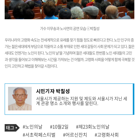
가수 이무송과 노사연의 공연 모습 ⓒ박칠성
우리나라의 고령화 속도는 전세계적으로 유례를 찾기 힘들 정도로 빠르다고 한다. 노인 인구의 증
가는 젊은세대에게 부담으로 작용하고 소통 부재로 인한 세대 갈등이 사회 문제가 되고 있다. 젊은
세대도 언젠가는 노인이 된다. '노인의 날'을 기념하며 젊은 세대들도 한번쯤 노인 세대들의 고민
과 생각을 들어보고 이해해보는 시간을 가져보는 건 어떨까. 고령화 사회을 어떻게 함께 극복할 것
인지 고민하고 해법을 찾아갈 시점이다.
기
시민기자 박칠성
사
서울시가 제공하는 지원 및 제도와 서울시가 지닌 세
작
계 관광 명소 소개와 행사를 알린다.
성
자
프
로
기
필
태
#노인의날
#10월2일
#제23회노인의날
사
그
관
#서초락페스티벌
#어르신잔치
#고령화사회