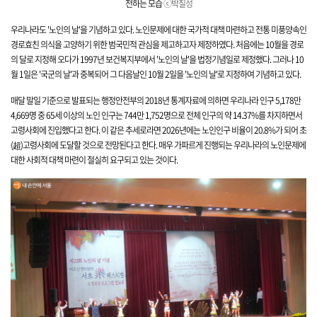
전하는 모습
ⓒ박칠성
우리나라도 '노인의 날'을 기념하고 있다. 노인문제에 대한 국가적 대책 마련하고 전통 미풍양속인
경로효친 의식을 고양하기 위한 범국민적 관심을 제고하고자 제정하였다. 처음에는 10월을 경로
의 달로 지정해 오다가 1997년 보건복지부에서 '노인의 날'을 법정기념일로 제정했다. 그러나 10
월 1일은 '국군의 날'과 중복되어 그 다음날인 10월 2일을 '노인의 날'로 지정하여 기념하고 있다.
매달 말일 기준으로 발표되는 행정안전부의 2018년 통계자료에 의하면 우리나라 인구 5,178만
4,669명 중 65세 이상의 노인 인구는 744만 1,752명으로 전체 인구의 약 14.37%를 차지하면서
고령사회에 진입했다고 한다. 이 같은 추세로라면 2026년에는 노인인구 비율이 20.8%가 되어 초
(超)고령사회에 도달할 것으로 전망된다고 한다. 매우 가파르게 진행되는 우리나라의 노인문제에
대한 사회적 대책 마련이 절실히 요구되고 있는 것이다.