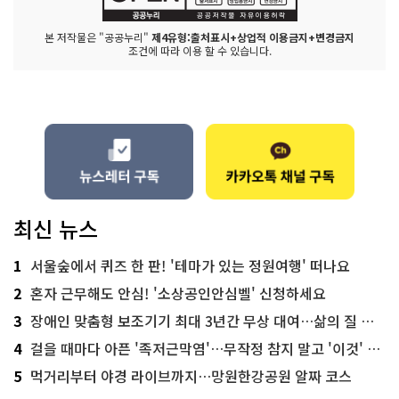
본 저작물은 "공공누리"
제4유형:출처표시+상업적 이용금지+변경금지
조건에 따라 이용 할 수 있습니다.
최신 뉴스
1
서울숲에서 퀴즈 한 판! '테마가 있는 정원여행' 떠나요
2
혼자 근무해도 안심! '소상공인안심벨' 신청하세요
3
장애인 맞춤형 보조기기 최대 3년간 무상 대여…삶의 질 높인다
4
걸을 때마다 아픈 '족저근막염'…무작정 참지 말고 '이것' 해보세요!
5
먹거리부터 야경 라이브까지…망원한강공원 알짜 코스