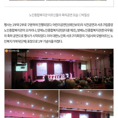
노인종합복지관 어르신들의 축하공연 모습 ⓒ박칠성
행사는 1부와 2부로 구분하여 진행되었다. 어린이공연단(레인보우)의 식전공연과 서초구립중앙
노인종합복지관의 오카리나, 양재노인종합복지관(덩더쿵 체조), 방배노인종합복지관(한국무용)
의 축하 공연으로 행사가 시작되었다. 이어 대한노인회 서초구지회장의 기념사와 모범어르신, 노
인복지기여자(단체) 표창으로 1부 기념식을 마쳤다.