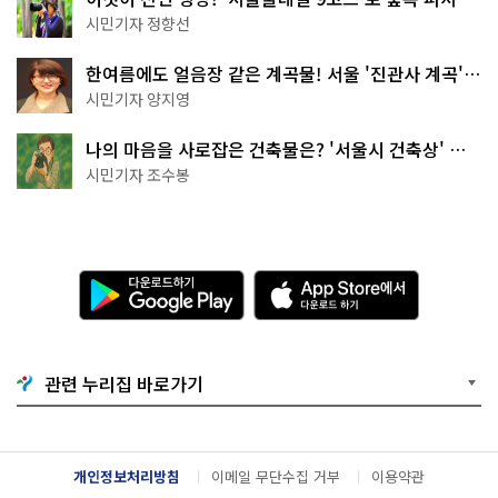
나볼까
시민기자 정향선
한여름에도 얼음장 같은 계곡물! 서울 '진관사 계곡'이
천국이네~
시민기자 양지영
나의 마음을 사로잡은 건축물은? '서울시 건축상' 수
상작 공개!
시민기자 조수봉
다
A
운
p
로
p
드
S
하
t
기
o
관련 누리집 바로가기
G
r
o
e
o
에
g
서
l
다
개인정보처리방침
이메일 무단수집 거부
이용약관
e
운