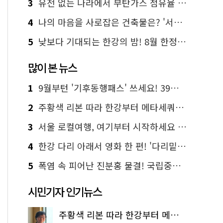
3
유전 없는 나라에서 부탄가스 점유율 1위 가능? Yes, I 'CAN'
4
나의 마음을 사로잡은 건축물은? '서울시 건축상' 수상작 공개!
5
낮보다 기대되는 한강의 밤! 8월 한정 무료 '한강 밤핑' 예약은?
많이 본 뉴스
1
9월부턴 '기후동행패스' 쓰세요! 39세까지 청년 혜택
2
주황색 리본 따라 한강부터 메타세쿼이아 숲길까지…서울둘레길 15코스
3
서울 로컬여행, 여기부터 시작하세요 '서울에디션25'
4
한강 다리 아래서 영화 한 편! '다리밑 영화관' 무료 상영
5
폭염 속 피어난 진분홍 물결! 국립중앙박물관 배롱나무 명소
시민기자 인기뉴스
주황색 리본 따라 한강부터 메타세쿼이아 숲길까지…서울둘레길 15코스