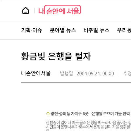
본
페
문
이
뉴
바
지
스
로
상
룸
가
단
뉴
기
으
스
로
기획·이슈
분야별 뉴스
비주얼 뉴스
우리동
주
이
요
동
서
비
스
황금빛 은행을 털자
바
로
가
기
내손안에서울
발행일
2004.09.24. 00:00
수
⊙
광진·성북 등 자치구 6곳…은행알 주으며 가을 만끽
한밤중에 일어나 이웃 몰래 은행을 따느라 마음 졸이는 일
시민들이 은행나무 가로수에서 은행을 털며 가을 정취를 