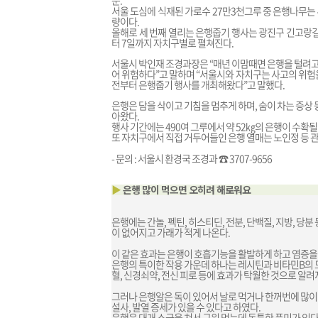
문.
서울 도심에 식재된 가로수 27만3천그루 중 은행나무는 
량이다.
올해로 세 번째 열리는 은행줍기 행사는 광진구 긴고랑길
터 7일까지 자치구별로 펼쳐진다.
서울시 박인재 조경과장은 “매년 이맘때면 은행을 털려고 
어 위험하다”고 말하며 “서울시와 자치구는 사고의 위험을
전부터 은행줍기 행사를 개최해왔다”고 말했다.
은행은 담을 삭이고 기침을 멈추게 하며, 숨이 차는 증상
아왔다.
행사 기간에는 490여 그루에서 약 52㎏의 은행이 수확될
또 자치구에서 직접 거두어들인 은행 열매는 노인정 등 
- 문의 : 서울시 환경국 조경과 ☎ 3707-9656
▶
은행 많이 먹으면 오히려 해로워요
은행에는 간놀, 펙틴, 히스티딘, 전분, 단백질, 지방, 
이 없어지고 가래가 적게 나온다.
이 같은 효과는 은행이 호흡기능을 활발하게 하고 염증을
은행의 특이한 작용 가운데 하나는 레시틴과 비타민B의
혈, 신경쇠약, 전신 피로 등에 효과가 탁월한 것으로 알려
그러나 은행알은 독이 있어서 날로 먹거나 한꺼번에 많이 먹
설사, 발열 증세가 있을 수 있다고 하였다.
은행은 대개 소금을 쳐서 구워 먹는데 독특한 풍미가 있다