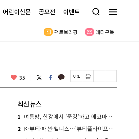
어린이신문
공모전
이벤트
검
메
색
뉴
창
전
열
체
팩트브리핑
레터구독
기
보
기
카
좋
트
페
35
페
인
글
글
카
위
이
아
이
쇄
자
자
오
터
스
요
지
하
크
크
톡
북
U
기
기
기
R
새
크
작
L
창
게
게
최신 뉴스
복
열
변
변
사
림
경
경
하
하
1
여름밤, 한강에서 '줍깅'하고 에코마일리지도 줍줍!
기
기
2
K-뷰티·패션·웰니스…'뷰티풀라이프인서울' 6일부터 사전 예약