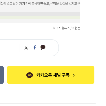
 1대접에 넣고 달여 자기 전에 복용하면 좋고, 은행을 껍질을 벗기고 구
하이서울뉴스 / 이현정
카
트
페
카
위
이
오
터
스
톡
북