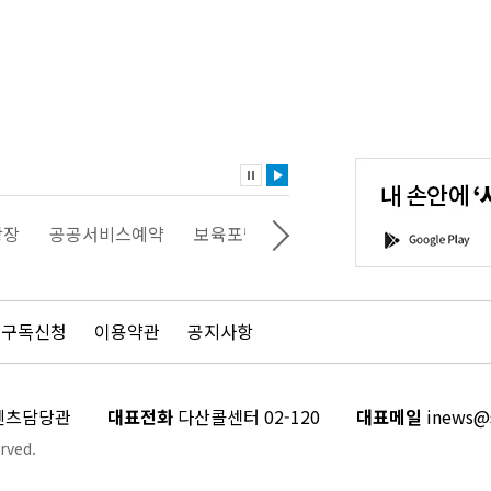
내
손
안
에
'서
광장
공공서비스예약
보육포털
일자리포털
문화포털
G
울'을
o
다
o
운
g
로
l
드
e
 구독신청
이용약관
공지사항
하
P
세
l
요!
a
y
콘텐츠담당관
대표전화
다산콜센터 02-120
대표메일
inews@s
rved.