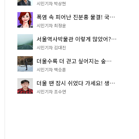
시민기자 박상현
폭염 속 피어난 진분홍 물결! 국립중앙박물관 배롱나무 명소
시민기자 최정윤
서울역사박물관 이렇게 많았어? 주말마다 한 곳씩 떠나는 역사 산책
시민기자 김대진
더울수록 더 걷고 싶어지는 숲길! 서울둘레길 '아차산 코스'
시민기자 백승훈
더울 땐 잠시 쉬었다 가세요! 생수 냉장고부터 해피소·무더위쉼터까지
시민기자 조수연