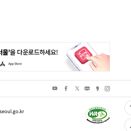
평생학습포털
청년포털
대기환경정보
에코마일리지
A
p
p
S
t
o
유
페
트
네
카
인
r
튜
이
위
이
카
스
e
브
스
터
버
오
타
북
블
스
그
로
토
램
그
리
eoul.go.kr