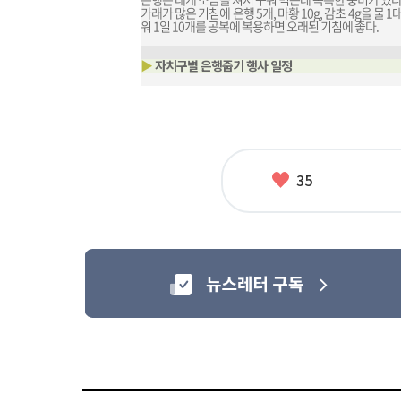
가래가 많은 기침에 은행 5개, 마황 10g, 감초 4g을 물
워 1일 10개를 공복에 복용하면 오래된 기침에 좋다.
▶
자치구별 은행줍기 행사 일정
좋
35
아
요