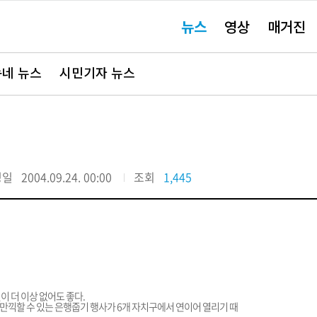
주
뉴스
영상
매거진
요
서
비
스
바
네 뉴스
시민기자 뉴스
로
가
기"
정일
2004.09.24. 00:00
조회
1,445
이 더 이상 없어도 좋다.
만끽할 수 있는 은행줍기 행사가 6개 자치구에서 연이어 열리기 때