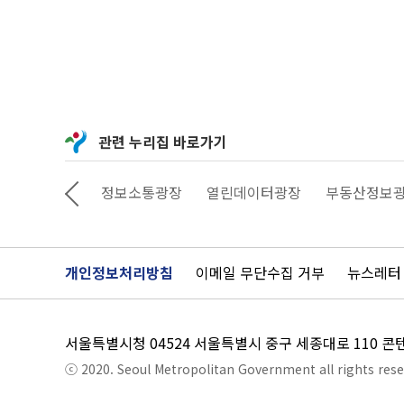
관련 누리집 바로가기
상상대로 서울
정보소통광장
열린데이터광장
부동산정보
개인정보처리방침
이메일 무단수집 거부
뉴스레터
서울특별시청 04524 서울특별시 중구 세종대로 110 
ⓒ 2020. Seoul Metropolitan Government all rights rese