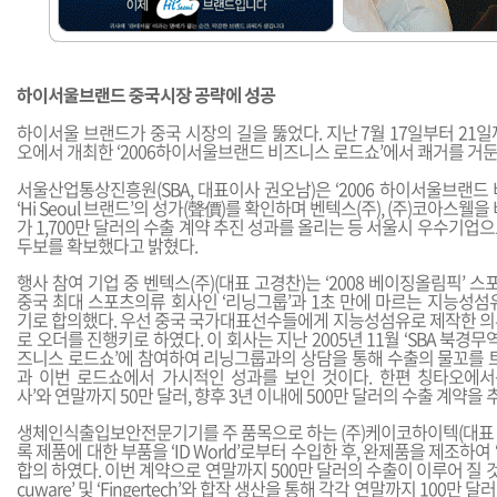
하이서울브랜드 중국시장 공략에 성공
하이서울 브랜드가 중국 시장의 길을 뚫었다. 지난 7월 17일부터 21
오에서 개최한 ‘2006하이서울브랜드 비즈니스 로드쇼’에서 쾌거를 거둔
서울산업통상진흥원(SBA, 대표이사 권오남)은 ‘2006 하이서울브랜드
‘Hi Seoul 브랜드’의 성가(聲價)를 확인하며 벤텍스(주), (주)코아스웰
가 1,700만 달러의 수출 계약 추진 성과를 올리는 등 서울시 우수기업
두보를 확보했다고 밝혔다.
행사 참여 기업 중 벤텍스(주)(대표 고경찬)는 ‘2008 베이징올림픽’
중국 최대 스포츠의류 회사인 ‘리닝그룹’과 1초 만에 마르는 지능성섬
기로 합의했다. 우선 중국 국가대표선수들에게 지능성섬유로 제작한 의
로 오더를 진행키로 하였다. 이 회사는 지난 2005년 11월 ‘SBA 북경무
즈니스 로드쇼’에 참여하여 리닝그룹과의 상담을 통해 수출의 물꼬를 트
과 이번 로드쇼에서 가시적인 성과를 보인 것이다. 한편 칭타오에
사’와 연말까지 50만 달러, 향후 3년 이내에 500만 달러의 수출 계약을
생체인식출입보안전문기기를 주 품목으로 하는 (주)케이코하이텍(대표
록 제품에 대한 부품을 ‘ID World’로부터 수입한 후, 완제품을 제조하여 ‘
합의 하였다. 이번 계약으로 연말까지 500만 달러의 수출이 이루어 질 것
cuware’ 및 ‘Fingertech’와 합작 생산을 통해 각각 연말까지 100만 