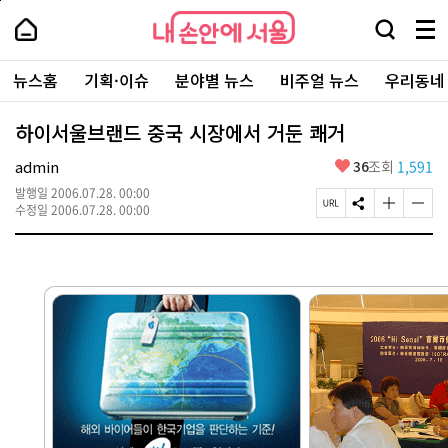
본
페
내
문
이
내
손
검
메
바
지
손
안
색
뉴
로
상
안
주
에
창
전
가
단
에
뉴스홈
기획·이슈
분야별 뉴스
비주얼 뉴스
우리동네
요
서
열
체
기
으
서
서
울
기
보
로
울
비
기
이
-
하이서울브랜드 중국 시장에서 거둔 쾌거
스
동
서
바
울
좋
admin
36
조회
1,591
로
시
아
가
대
발행일
2006.07.28. 00:00
요
기
페
S
글
글
표
수정일
2006.07.28. 00:00
이
N
자
자
소
지
S
크
크
통
U
공
기
기
포
R
유
크
작
털
L
하
게
게
복
기
변
변
사
경
경
하
하
기
기