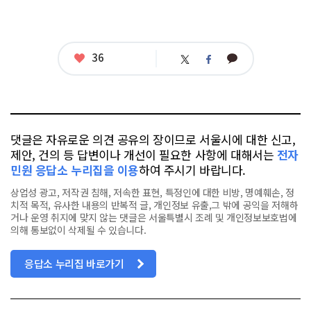
좋
36
카
트
페
아
카
위
이
요
오
터
스
톡
북
댓글은 자유로운 의견 공유의 장이므로 서울시에 대한 신고,
제안, 건의 등 답변이나 개선이 필요한 사항에 대해서는
전자
민원 응답소 누리집을 이용
하여 주시기 바랍니다.
상업성 광고, 저작권 침해, 저속한 표현, 특정인에 대한 비방, 명예훼손, 정
치적 목적, 유사한 내용의 반복적 글, 개인정보 유출,그 밖에 공익을 저해하
거나 운영 취지에 맞지 않는 댓글은 서울특별시 조례 및 개인정보보호법에
의해 통보없이 삭제될 수 있습니다.
응답소 누리집 바로가기