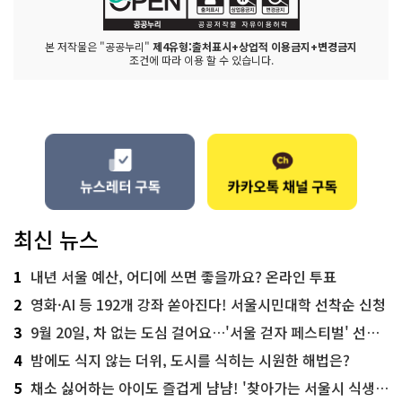
본 저작물은 "공공누리"
제4유형:출처표시+상업적 이용금지+변경금지
조건에 따라 이용 할 수 있습니다.
최신 뉴스
1
내년 서울 예산, 어디에 쓰면 좋을까요? 온라인 투표
2
영화·AI 등 192개 강좌 쏟아진다! 서울시민대학 선착순 신청
3
9월 20일, 차 없는 도심 걸어요…'서울 걷자 페스티벌' 선착순 5천명
4
밤에도 식지 않는 더위, 도시를 식히는 시원한 해법은?
5
채소 싫어하는 아이도 즐겁게 냠냠! '찾아가는 서울시 식생활 교육' 현장