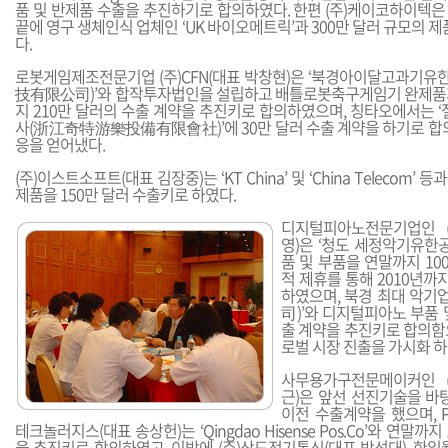
품 및 반제품 수출을 추진하기로 합의하였다. 한편 (주)케이코하이텍은
끝에 영구 생체인식 업체인 ‘UK 바이오메트릭’과 300만 달러 규모의 제
다.
로봇게임제조전문기업 (주)CFN(대표 박창현)은 ‘북경아이달고과
技有限公司)’와 합작투자법인을 설립하고 배틀로봇축구게임기 완제품
지 210만 달러의 수출 계약을 추진키로 합의하였으며, 칭타오에서는
사(浙江奇特游樂投備有限會社)’에 30만 달러 수출 계약을 하기로 합의
응을 얻어냈다.
(주)이스트소프트(대표 김장중)는 ‘KT China’ 및 ‘China Telecom
제품을 150만 달러 수출키로 하였다.
디지털피아노전문기업인 (
영)은 ‘청도 세정악기유한
품 및 부품을 연말까지 10
적 제휴를 통해 2010년까지
하였으며, 북경 최대 악기
司)’와 디지털피아노 부품
출 계약을 추진키로 합의함
로벌 시장 진출을 가시화 하
사무용가구전문메이커인 (
근)은 앞선 선진기술을 바
이전 수출계약을 했으며, 
테크놀러지스(대표 송상헌)는 ‘Qingdao Hisense Pos.Co’와 연말까
을 추진키로 합의하였고, 이밖에 (주)상도전기통신(대표 박성대), 한일월드