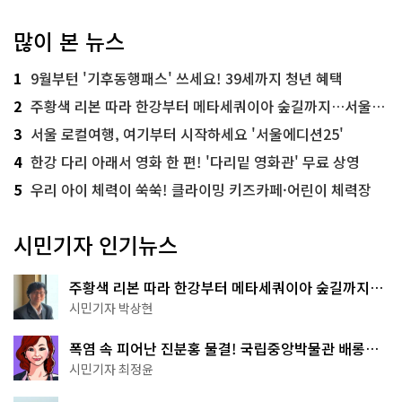
많이 본 뉴스
1
9월부턴 '기후동행패스' 쓰세요! 39세까지 청년 혜택
2
주황색 리본 따라 한강부터 메타세쿼이아 숲길까지…서울둘레길 15코스
3
서울 로컬여행, 여기부터 시작하세요 '서울에디션25'
4
한강 다리 아래서 영화 한 편! '다리밑 영화관' 무료 상영
5
우리 아이 체력이 쑥쑥! 클라이밍 키즈카페·어린이 체력장
시민기자 인기뉴스
주황색 리본 따라 한강부터 메타세쿼이아 숲길까지…
서울둘레길 15코스
시민기자 박상현
폭염 속 피어난 진분홍 물결! 국립중앙박물관 배롱나
무 명소
시민기자 최정윤