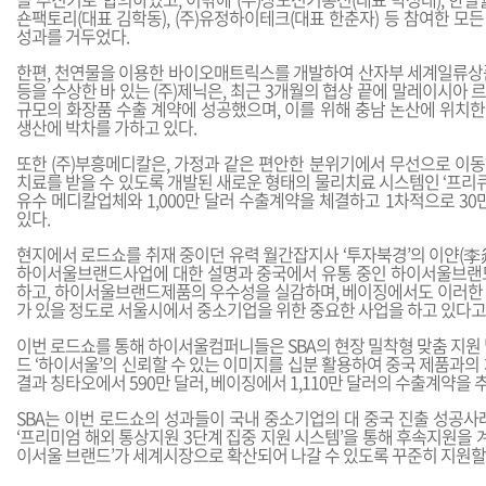
숀팩토리(대표 김학동), (주)유정하이테크(대표 한춘자) 등 참여한 
성과를 거두었다.
한편, 천연물을 이용한 바이오매트릭스를 개발하여 산자부 세계일류상
등을 수상한 바 있는 (주)제닉은, 최근 3개월의 협상 끝에 말레이시아 르
규모의 화장품 수출 계약에 성공했으며, 이를 위해 충남 논산에 위치한
생산에 박차를 가하고 있다.
또한 (주)부흥메디칼은, 가정과 같은 편안한 분위기에서 무선으로 이
치료를 받을 수 있도록 개발된 새로운 형태의 물리치료 시스템인 ‘프리큐
유수 메디칼업체와 1,000만 달러 수출계약을 체결하고 1차적으로 30
있다.
현지에서 로드쇼를 취재 중이던 유력 월간잡지사 ‘투자북경’의 이얀(李
하이서울브랜드사업에 대한 설명과 중국에서 유통 중인 하이서울브랜
하고, 하이서울브랜드제품의 우수성을 실감하며, 베이징에서도 이러한
가 있을 정도로 서울시에서 중소기업을 위한 중요한 사업을 하고 있다고
이번 로드쇼를 통해 하이서울컴퍼니들은 SBA의 현장 밀착형 맞춤 지원
드 ‘하이서울’의 신뢰할 수 있는 이미지를 십분 활용하여 중국 제품과의
결과 칭타오에서 590만 달러, 베이징에서 1,110만 달러의 수출계약을 
SBA는 이번 로드쇼의 성과들이 국내 중소기업의 대 중국 진출 성공사례
‘프리미엄 해외 통상지원 3단계 집중 지원 시스템’을 통해 후속지원을 계
이서울 브랜드’가 세계시장으로 확산되어 나갈 수 있도록 꾸준히 지원할