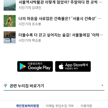
서울역사박물관 이렇게 많았어? 주말마다 한 곳씩 떠
나는 역사 산책
시민기자 김대진
나의 마음을 사로잡은 건축물은? '서울시 건축상' 수
상작 공개!
시민기자 조수봉
더울수록 더 걷고 싶어지는 숲길! 서울둘레길 '아차산
코스'
시민기자 백승훈
다
A
운
p
로
p
드
S
하
t
기
o
관련 누리집 바로가기
G
r
o
e
o
에
g
서
l
다
개인정보처리방침
이메일 무단수집 거부
이용약관
e
운