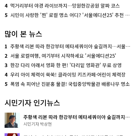
4
먹거리부터 야경 라이브까지…망원한강공원 알짜 코스
5
시민이 사랑한 '찐' 로컬 명소 어디? '서울에디션25' 추천 코스
많이 본 뉴스
1
주황색 리본 따라 한강부터 메타세쿼이아 숲길까지…서울둘레길 15코스
2
서울 로컬여행, 여기부터 시작하세요 '서울에디션25'
3
한강 다리 아래서 영화 한 편! '다리밑 영화관' 무료 상영
4
우리 아이 체력이 쑥쑥! 클라이밍 키즈카페·어린이 체력장
5
폭염 속 피어난 진분홍 물결! 국립중앙박물관 배롱나무 명소
시민기자 인기뉴스
주황색 리본 따라 한강부터 메타세쿼이아 숲길까지…
서울둘레길 15코스
시민기자 박상현