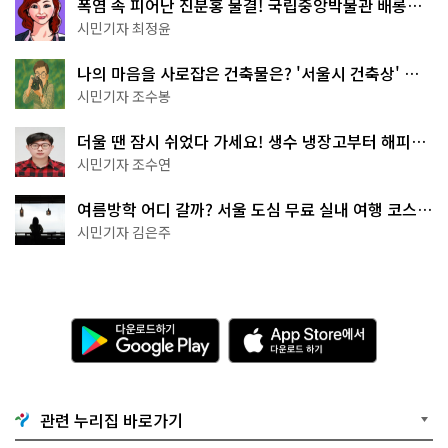
폭염 속 피어난 진분홍 물결! 국립중앙박물관 배롱나
무 명소
시민기자 최정윤
나의 마음을 사로잡은 건축물은? '서울시 건축상' 수
상작 공개!
시민기자 조수봉
더울 땐 잠시 쉬었다 가세요! 생수 냉장고부터 해피소
·무더위쉼터까지
시민기자 조수연
여름방학 어디 갈까? 서울 도심 무료 실내 여행 코스
추천
시민기자 김은주
다
A
운
p
로
p
드
S
하
t
기
o
관련 누리집 바로가기
G
r
o
e