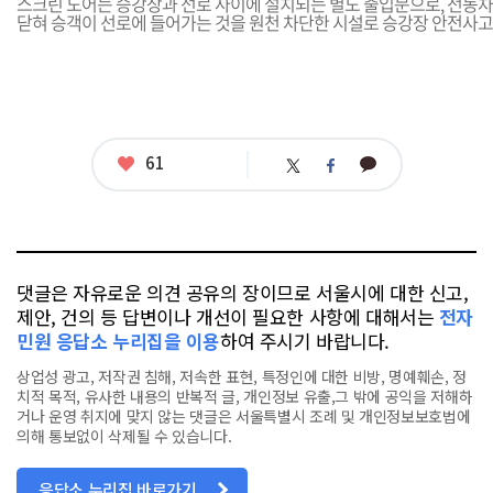
스크린 도어는 승강장과 선로 사이에 설치되는 별도 출입문으로, 전동
닫혀 승객이 선로에 들어가는 것을 원천 차단한 시설로 승강장 안전사고
좋
61
카
트
페
아
카
위
이
요
오
터
스
톡
북
댓글은 자유로운 의견 공유의 장이므로 서울시에 대한 신고,
제안, 건의 등 답변이나 개선이 필요한 사항에 대해서는
전자
민원 응답소 누리집을 이용
하여 주시기 바랍니다.
상업성 광고, 저작권 침해, 저속한 표현, 특정인에 대한 비방, 명예훼손, 정
치적 목적, 유사한 내용의 반복적 글, 개인정보 유출,그 밖에 공익을 저해하
거나 운영 취지에 맞지 않는 댓글은 서울특별시 조례 및 개인정보보호법에
의해 통보없이 삭제될 수 있습니다.
응답소 누리집 바로가기