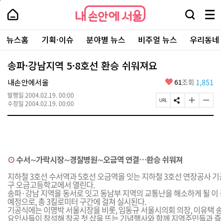
본
페
내
문
이
내
손
검
메
바
지
손
안
색
뉴
로
상
안
주
에
창
전
가
단
에
뉴스홈
기획·이슈
분야별 뉴스
비주얼 뉴스
우리동네
요
서
열
체
기
으
서
서
울
기
보
로
울
비
기
이
-
송파·강남지역 5·8호선 환승 쉬워져요
스
동
서
바
울
좋
내손안에서울
61
조회
1,851
로
시
아
가
대
발행일
2004.02.19. 00:00
요
기
페
S
글
글
표
수정일
2004.02.19. 00:00
이
N
자
자
소
지
S
크
크
통
U
공
기
기
포
R
유
크
작
털
L
하
게
게
복
기
변
변
⊙
수서∼가락시장∼경찰병원∼오금역 연결…환승 쉬워져
사
경
경
하
하
지하철 3호선 수서역과 5호선 오금역을 잇는 지하철 3호선 연장공사 기
기
기
구 오금고등학교에서 열린다.
송파·강남 지역을 동서로 잇고 동남부 지역의 교통난을 해소하게 될 이 공
예정으로, 총 3킬로미터 구간에 걸쳐 실시된다.
기공식에는 이명박 서울시장을 비롯, 임동규 서울시의회 의장, 이유택 송
요인사들이 참석해 착공 첫 삽을 뜨는 기념행사와 함께 지역주민들과 