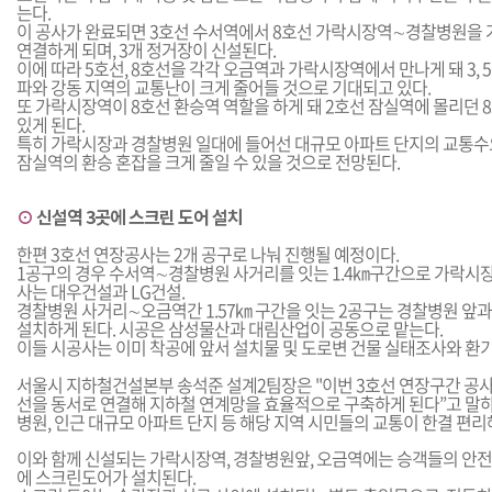
는다.
이 공사가 완료되면 3호선 수서역에서 8호선 가락시장역∼경찰병원을 
연결하게 되며, 3개 정거장이 신설된다.
이에 따라 5호선, 8호선을 각각 오금역과 가락시장역에서 만나게 돼 3, 5
파와 강동 지역의 교통난이 크게 줄어들 것으로 기대되고 있다.
또 가락시장역이 8호선 환승역 역할을 하게 돼 2호선 잠실역에 몰리던 
있게 된다.
특히 가락시장과 경찰병원 일대에 들어선 대규모 아파트 단지의 교통수
잠실역의 환승 혼잡을 크게 줄일 수 있을 것으로 전망된다.
⊙
신설역 3곳에 스크린 도어 설치
한편 3호선 연장공사는 2개 공구로 나눠 진행될 예정이다.
1공구의 경우 수서역∼경찰병원 사거리를 잇는 1.4㎞구간으로 가락시장
사는 대우건설과 LG건설.
경찰병원 사거리∼오금역간 1.57㎞ 구간을 잇는 2공구는 경찰병원 앞과
설치하게 된다. 시공은 삼성물산과 대림산업이 공동으로 맡는다.
이들 시공사는 이미 착공에 앞서 설치물 및 도로변 건물 실태조사와 환기
서울시 지하철건설본부 송석준 설계2팀장은 "이번 3호선 연장구간 공사가
선을 동서로 연결해 지하철 연계망을 효율적으로 구축하게 된다”고 말
병원, 인근 대규모 아파트 단지 등 해당 지역 시민들의 교통이 한결 편리
이와 함께 신설되는 가락시장역, 경찰병원앞, 오금역에는 승객들의 안전
에 스크린도어가 설치된다.