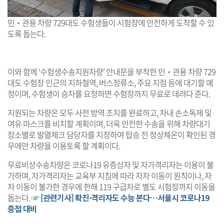
민‧관용 차량 729대도 수험생들이 시험장에 안전하게 도착할 수 있
도록 돕는다.
이와 함께 ‘수험생수송지원차량’ 안내문을 부착한 민‧관용 차량 729
대도 수험장 인근의 지하철역, 버스정류소, 주요 지점 등에 대기할 예
정이며, 수험생이 승차를 요청하면 수험장까지 무료로 데려다 준다.
지원되는 차량은 모두 사전 방역 조치를 완료하고, 차내 손소독제 및
여유 마스크를 비치할 계획이며, 더욱 안전한 수송을 위해 차량대기
장소별로 발열체크 담당자를 지정하여 탑승 전 정상체온이 확인된 경
우에만 차량을 이용토록 할 계획이다.
무료비상수송차량은 코로나19 유증상자 및 자가격리자는 이용이 불
가하며, 자가격리자는 교육부 지침에 따라 자차 이동이 원칙이나, 자
차 이동이 불가한 경우에 한해 119 구급차로 별도 시험장까지 이동을
돕는다.
☞ [관련기사] 확진·격리자도 수능 본다…서울시 코로나19
중점 대비