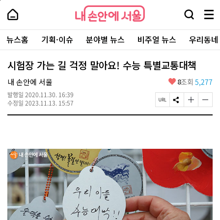
본
페
내
문
이
내
손
검
메
바
지
손
안
색
뉴
로
상
안
주
에
창
전
가
단
에
뉴스홈
기획·이슈
분야별 뉴스
비주얼 뉴스
우리동네
요
서
열
체
기
으
서
서
울
기
보
로
울
비
기
이
-
시험장 가는 길 걱정 말아요! 수능 특별교통대책
스
동
서
바
울
좋
내 손안에 서울
8
조회
5,277
로
시
아
가
대
발행일
2020.11.30. 16:39
요
기
페
S
글
글
표
수정일
2023.11.13. 15:57
이
N
자
자
소
지
S
크
크
통
U
공
기
기
포
R
유
크
작
털
L
하
게
게
복
기
변
변
사
경
경
하
하
기
기