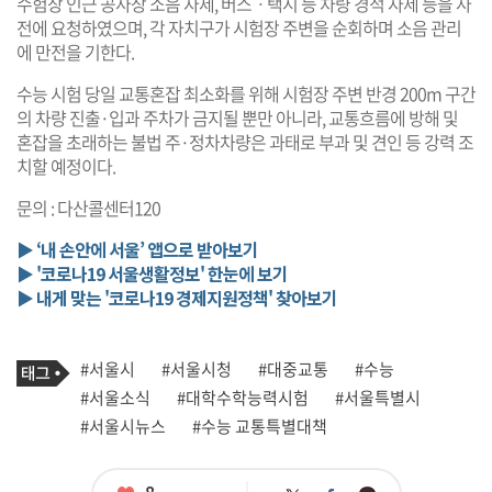
수험장 인근 공사장 소음 자제, 버스ㆍ택시 등 차량 경적 자제 등을 사
전에 요청하였으며, 각 자치구가 시험장 주변을 순회하며 소음 관리
에 만전을 기한다.
수능 시험 당일 교통혼잡 최소화를 위해 시험장 주변 반경 200m 구간
의 차량 진출·입과 주차가 금지될 뿐만 아니라, 교통흐름에 방해 및
혼잡을 초래하는 불법 주·정차차량은 과태로 부과 및 견인 등 강력 조
치할 예정이다.
문의 : 다산콜센터120
▶ ‘내 손안에 서울’ 앱으로 받아보기
▶ '코로나19 서울생활정보' 한눈에 보기
▶ 내게 맞는 '코로나19 경제지원정책' 찾아보기
기
태
#서울시
#서울시청
#대중교통
#수능
사
그
관
#서울소식
#대학수학능력시험
#서울특별시
련
#서울시뉴스
#수능 교통특별대책
태
그
좋