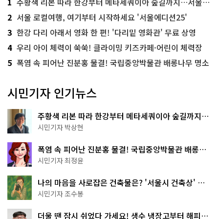
1
주황색 리본 따라 한강부터 메타세쿼이아 숲길까지…서울둘레길 15코스
2
서울 로컬여행, 여기부터 시작하세요 '서울에디션25'
3
한강 다리 아래서 영화 한 편! '다리밑 영화관' 무료 상영
4
우리 아이 체력이 쑥쑥! 클라이밍 키즈카페·어린이 체력장
5
폭염 속 피어난 진분홍 물결! 국립중앙박물관 배롱나무 명소
시민기자 인기뉴스
주황색 리본 따라 한강부터 메타세쿼이아 숲길까지…
서울둘레길 15코스
시민기자 박상현
폭염 속 피어난 진분홍 물결! 국립중앙박물관 배롱나
무 명소
시민기자 최정윤
나의 마음을 사로잡은 건축물은? '서울시 건축상' 수
상작 공개!
시민기자 조수봉
더울 땐 잠시 쉬었다 가세요! 생수 냉장고부터 해피소