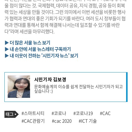
울 점이 많다는 것. 국제협력, 데이터 공유, 지식 경험, 공유 등이 회복
력 있는 세상을 만들 것이다. 그런 의미에서 이번 세션을 비롯한 행사
가 협력과 연대의 좋은 기회가 되기를 바란다. 여러 도시 정부들이 협
력과 연대를 통해서 함께 해결해 나서는데 일조할 수 있기를 바란
다”라며 세션을 마무리했다.
▶ 더 많은 서울 뉴스 보기
▶ 내 손안에 서울 뉴스레터 구독하기
▶ 내 이웃이 전하는 '시민기자 뉴스' 보기
기
시민기자 김보경
사
문화예술계의 이슈를 쉽게 전달하는 시민기자가 되고
작
싶습니다 :)
성
자
프
로
기
필
태
#스마트시티
#코로나
#코로나19
#CAC
사
그
관
#CAC관람기
#cac 2020
#ICT 기술
련
태