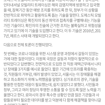
인터내셔널 모빌리티 트레이싱은 해외 감염지역에 방문하고 입국했
을 때, 잠복기간 동안 예방 조치를 취하도록 한 뒤, 정부가 이 상황을
전반적으로 파악하고 활용하도록 돕는 기술을 말한다. 도메스틱 모빌
리티 트레이싱은 확진자의 동선 파악과 접촉자를 구별해내는 기능을
가진 기술이다. 확진자의 진술에 근거한 조치는 불확실하고 위험성을
가지고 있기에 이 기술을 도입했다고 한다. 이 두 기술은 2016년, 201
7년, 메르스 사태 때 개발되었다고 한다.
다음으로 전체 토론이 진행되었다.
첫 번째는 코로나 대응을 위한 시스템 운영 과정에서 갈등이 있었는
가에 대한 질문이었다. 이원목 국장은 갈등과 저항이 필연적으로 수
반되었다고 답변했다. 전면적으로 도입한 전 직원 재택근무에서 나타
난 장애물 3가지를 예시로 들었다. 짧은 기간에 인프라를 확충하는
것, 직원들의 거부감, 에러 발생이 있었고, 서울시는 이 장애물을 해결
하고 최소화하기 위해 노력했음을 알렸다. 싱가포르의 경우, 기술을
활용한 민첩한 대응이 필요했는데, 쉽지 않았다고 밝혔다. 시민들과
정부, 그리고 여러 정당이 투명한 소통을 할 수 있도록 많은 노력을 기
울였다고 한다. 로마시의 경우 특수한 상황인 만큼 많은 기관들과 사
람들로부터 필요한 데이터를 받고 덕분에 다 함께 해결책을 찾아나갈
수 있었다고 했다.