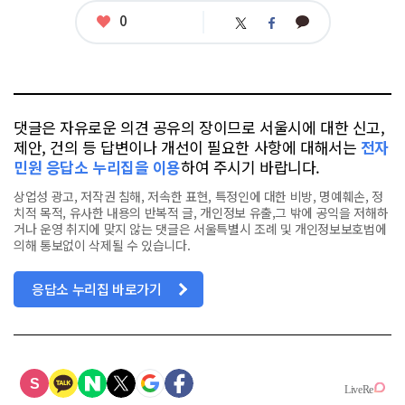
그
좋
0
카
트
페
아
카
위
이
요
오
터
스
톡
북
댓글은 자유로운 의견 공유의 장이므로 서울시에 대한 신고,
제안, 건의 등 답변이나 개선이 필요한 사항에 대해서는
전자
민원 응답소 누리집을 이용
하여 주시기 바랍니다.
상업성 광고, 저작권 침해, 저속한 표현, 특정인에 대한 비방, 명예훼손, 정
치적 목적, 유사한 내용의 반복적 글, 개인정보 유출,그 밖에 공익을 저해하
거나 운영 취지에 맞지 않는 댓글은 서울특별시 조례 및 개인정보보호법에
의해 통보없이 삭제될 수 있습니다.
응답소 누리집 바로가기