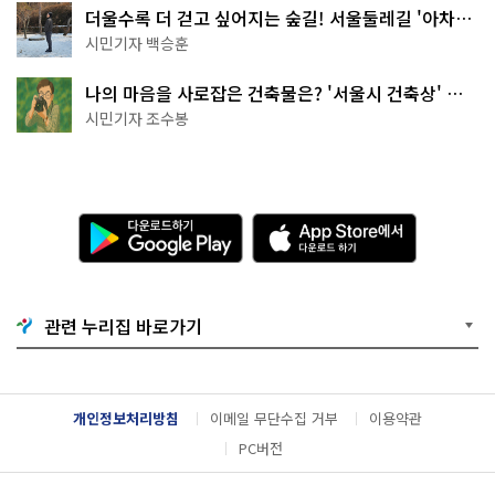
더울수록 더 걷고 싶어지는 숲길! 서울둘레길 '아차산
코스'
시민기자 백승훈
나의 마음을 사로잡은 건축물은? '서울시 건축상' 수
상작 공개!
시민기자 조수봉
다
A
운
p
로
p
드
S
하
t
기
o
관련 누리집 바로가기
G
r
o
e
o
에
g
서
l
다
개인정보처리방침
이메일 무단수집 거부
이용약관
e
운
P
로
PC버전
l
드
a
하