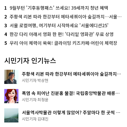
1
9월부턴 '기후동행패스' 쓰세요! 39세까지 청년 혜택
2
주황색 리본 따라 한강부터 메타세쿼이아 숲길까지…서울둘레길 15코스
3
서울 로컬여행, 여기부터 시작하세요 '서울에디션25'
4
한강 다리 아래서 영화 한 편! '다리밑 영화관' 무료 상영
5
우리 아이 체력이 쑥쑥! 클라이밍 키즈카페·어린이 체력장
시민기자 인기뉴스
주황색 리본 따라 한강부터 메타세쿼이아 숲길까지…
서울둘레길 15코스
시민기자 박상현
폭염 속 피어난 진분홍 물결! 국립중앙박물관 배롱나
무 명소
시민기자 최정윤
서울역사박물관 이렇게 많았어? 주말마다 한 곳씩 떠
나는 역사 산책
시민기자 김대진