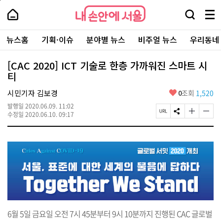
본
페
내
문
이
내
손
검
메
바
지
손
안
색
뉴
로
상
안
주
에
창
전
가
단
에
뉴스홈
기획·이슈
분야별 뉴스
비주얼 뉴스
우리동네
요
서
열
체
기
으
서
서
울
기
보
로
울
비
기
이
-
[CAC 2020] ICT 기술로 한층 가까워진 스마트 시
스
동
서
티
바
울
로
시
가
좋
시민기자 김보경
0
조회
1,520
대
기
아
표
발행일
2020.06.09. 11:02
요
소
페
S
글
글
수정일
2020.06.10. 09:17
통
이
N
자
자
포
지
S
크
크
털
U
공
기
기
R
유
크
작
L
하
게
게
복
기
변
변
사
경
경
하
하
기
기
6월 5일 금요일 오전 7시 45분부터 9시 10분까지 진행된 CAC 글로벌