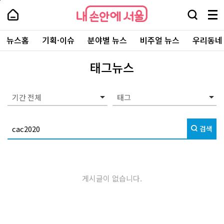
본
페
내
문
이
내
손
검
메
바
지
손
안
색
뉴
로
상
안
주
에
창
전
가
단
에
뉴스홈
기획·이슈
분야별 뉴스
비주얼 뉴스
우리동네
요
서
열
체
기
으
서
서
울
기
보
로
울
비
기
이
-
태그뉴스
스
동
서
바
울
로
시
가
대
기간 전체
기
표
소
통
검색
포
털
게시글이 없습니다.