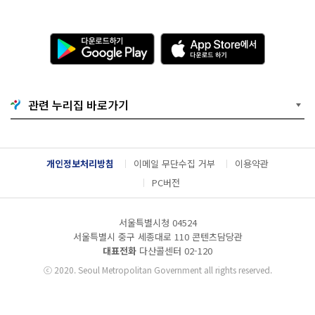
다
A
운
p
로
p
드
S
하
t
기
o
관련 누리집 바로가기
G
r
o
e
o
에
g
서
l
다
개인정보처리방침
이메일 무단수집 거부
이용약관
e
운
P
로
PC버전
l
드
a
하
y
기
서울특별시청 04524
서울특별시 중구 세종대로 110 콘텐츠담당관
대표전화
다산콜센터
02-120
ⓒ
2020. Seoul Metropolitan Government all rights reserved.