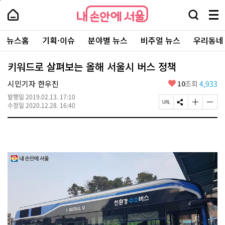
본
페
내
문
이
내
손
검
메
바
지
손
안
색
뉴
로
상
안
주
에
창
전
가
단
에
뉴스홈
기획·이슈
분야별 뉴스
비주얼 뉴스
우리동네
요
서
열
체
기
으
서
서
울
기
보
로
울
비
기
이
-
키워드로 살펴보는 올해 서울시 버스 정책
스
동
서
바
울
좋
시민기자 한우진
10
조회
4,933
로
시
아
가
대
발행일
2019.02.13. 17:10
요
기
페
S
글
글
표
수정일
2020.12.28. 16:40
이
N
자
자
소
지
S
크
크
통
U
공
기
기
포
R
유
크
작
털
L
하
게
게
복
기
변
변
사
경
경
하
하
기
기