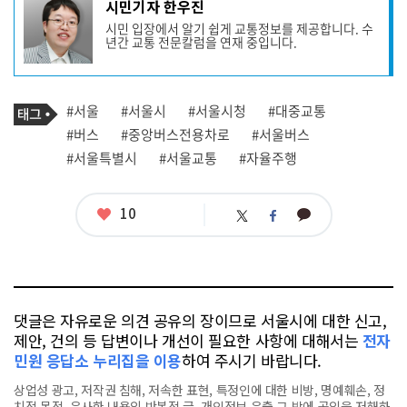
기
시민기자 한우진
사
시민 입장에서 알기 쉽게 교통정보를 제공합니다. 수
작
년간 교통 전문칼럼을 연재 중입니다.
성
자
프
로
기
필
태
#서울
#서울시
#서울시청
#대중교통
사
그
관
#버스
#중앙버스전용차로
#서울버스
련
#서울특별시
#서울교통
#자율주행
태
그
좋
10
카
트
페
아
카
위
이
요
오
터
스
톡
북
댓글은 자유로운 의견 공유의 장이므로 서울시에 대한 신고,
제안, 건의 등 답변이나 개선이 필요한 사항에 대해서는
전자
민원 응답소 누리집을 이용
하여 주시기 바랍니다.
상업성 광고, 저작권 침해, 저속한 표현, 특정인에 대한 비방, 명예훼손, 정
치적 목적, 유사한 내용의 반복적 글, 개인정보 유출,그 밖에 공익을 저해하