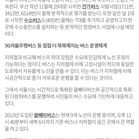
속된다. 우선 작년 11월에 29대로 시작한
전기버스
시범사업(1711번,
3413번, 6514번)이 올해 본격적으로 평가를 받는다. 또한 같은 달 1대
로 시작한
수소버스
도(405번) 올해는 7대를 추가하고 공영차고지 한
곳에 수소충전소를 설치하는 등 본격적인 청정버스 사업에 나설 예정
이다.
5G자율주행버스 등 점점 더 똑똑해지는 버스 운영체계
지하철과 비교해 버스의 최대 장점은 수요에 민감하게 노선 조정이
가능하다는 점이다. 버스는 지하철에 비해 고정시설이 적으며 동일한
도로에서 자유롭게 노선을 만들 수 있다. 이는 버스가 지하철에 비해
시공간적으로 좀 더 자유로운 운행을 할 수 있다는 것이다.
그래서 서울시는 시간적으로 특화된 올빼미버스와 공간적으로 특화
된 다람쥐버스를 운행하여 시민들의 버스 수요에 기민하게 대응하고
있다.
2013년 도입된
올빼미버스
는 현재 9개 노선이 운행 중이며, 오후 11
시 40분부터 새벽 6시까지 기존 버스나 지하철이 끊긴 곳에서 큰 역할
을 하고 있다.