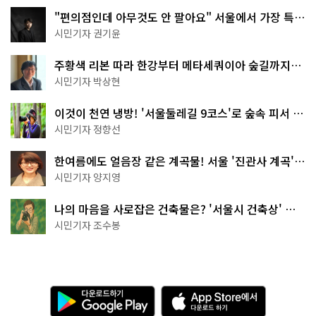
"편의점인데 아무것도 안 팔아요" 서울에서 가장 특별
한 편의점의 정체
시민기자 권기윤
주황색 리본 따라 한강부터 메타세쿼이아 숲길까지…
서울둘레길 15코스
시민기자 박상현
이것이 천연 냉방! '서울둘레길 9코스'로 숲속 피서 떠
나볼까
시민기자 정향선
한여름에도 얼음장 같은 계곡물! 서울 '진관사 계곡'이
천국이네~
시민기자 양지영
나의 마음을 사로잡은 건축물은? '서울시 건축상' 수
상작 공개!
시민기자 조수봉
다
A
운
p
로
p