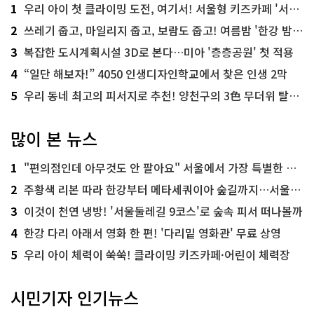
1
우리 아이 첫 클라이밍 도전, 여기서! 서울형 키즈카페 '서울가족플라자점'
2
쓰레기 줍고, 마일리지 줍고, 보람도 줍고! 여름밤 '한강 밤마실 줍깅'
3
복잡한 도시계획시설 3D로 본다…미아 '층층공원' 첫 적용
4
“일단 해보자!” 4050 인생디자인학교에서 찾은 인생 2막
5
우리 동네 최고의 피서지로 추천! 양천구의 3色 무더위 탈출 명소
많이 본 뉴스
1
"편의점인데 아무것도 안 팔아요" 서울에서 가장 특별한 편의점의 정체
2
주황색 리본 따라 한강부터 메타세쿼이아 숲길까지…서울둘레길 15코스
3
이것이 천연 냉방! '서울둘레길 9코스'로 숲속 피서 떠나볼까
4
한강 다리 아래서 영화 한 편! '다리밑 영화관' 무료 상영
5
우리 아이 체력이 쑥쑥! 클라이밍 키즈카페·어린이 체력장
시민기자 인기뉴스