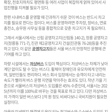
확장, 천호지하차도 평면화 등 여러 사업이 복잡하게 얽혀 있어서 사
업진행을 지켜볼 필요가 있다.
한편 시내버스를 운영할 때 간과하기 쉬운 것이 버스는 반드시 차고
지를 필요로 한다는 점이다. 버스를 운영하려면 주차장, 정비소, 연료
충전소, 승무원 사무실 등을 종합적으로 갖춘 차고지가 꼭 필요하다.
그래서 서울시에서는 신림 공영차고지(신림동 140-2), 정릉 공영차고
지(정릉동 771-7), 진관 제2공영차고지 건설(진관동 76-28)등을 추진
하고 있다. 이 같은
공영차고지
들은 서울 버스의 안정적인 운행에 큰
기여를 하고 있다.
차량 시설에서는
저상버스
도입이 핵심이다. 저상버스는 차체가 낮아
계단 없이도 탈 수 있는 버스다. 휠체어 장애인과 유모차에게 안전하
며, 일반인들도 편리하다. 버스 회사 입장에서는 승객이 타고 내리는
속도가 빨라져 버스 운행 지연을 막아주는 효과도 있다. 작년 가을 기
준으로 서울버스의 저상버스 도입률은 45% 수준인데, 서울시는 202
5년까지 이를 100%로 바꾸는 것을 목표로 하고 있다. 다만 저상버스
의 가격이 일반 버스보다 1억 원 정도 비싸다보니 국비지원이 필요한
실정이다.
아울러 미세먼지 해결에 도움이 되는 전기버스와 수소버스 도입도 지