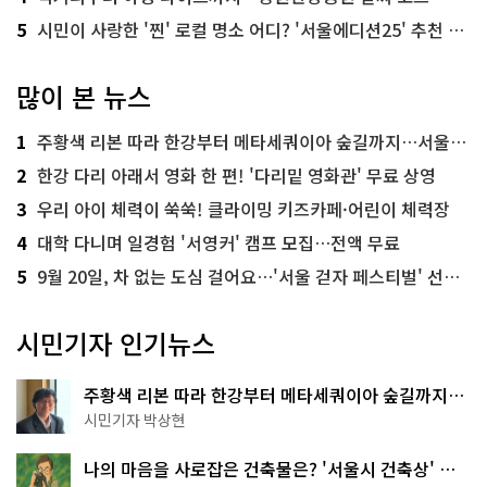
5
시민이 사랑한 '찐' 로컬 명소 어디? '서울에디션25' 추천 코스
많이 본 뉴스
1
주황색 리본 따라 한강부터 메타세쿼이아 숲길까지…서울둘레길 15코스
2
한강 다리 아래서 영화 한 편! '다리밑 영화관' 무료 상영
3
우리 아이 체력이 쑥쑥! 클라이밍 키즈카페·어린이 체력장
4
대학 다니며 일경험 '서영커' 캠프 모집…전액 무료
5
9월 20일, 차 없는 도심 걸어요…'서울 걷자 페스티벌' 선착순 5천명
시민기자 인기뉴스
주황색 리본 따라 한강부터 메타세쿼이아 숲길까지…
서울둘레길 15코스
시민기자 박상현
나의 마음을 사로잡은 건축물은? '서울시 건축상' 수