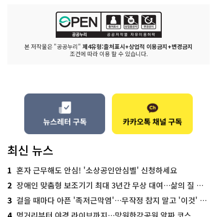
본 저작물은 "공공누리"
제4유형:출처표시+상업적 이용금지+변경금지
조건에 따라 이용 할 수 있습니다.
최신 뉴스
1
혼자 근무해도 안심! '소상공인안심벨' 신청하세요
2
장애인 맞춤형 보조기기 최대 3년간 무상 대여…삶의 질 높인다
3
걸을 때마다 아픈 '족저근막염'…무작정 참지 말고 '이것' 해보세요!
4
먹거리부터 야경 라이브까지…망원한강공원 알짜 코스