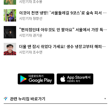
상작 공개!
시민기자 조수봉
이것이 천연 냉방! '서울둘레길 9코스'로 숲속 피서 떠
나볼까
시민기자 정향선
"편의점인데 아무것도 안 팔아요" 서울에서 가장 특별
한 편의점의 정체
시민기자 권기윤
더울 땐 잠시 쉬었다 가세요! 생수 냉장고부터 해피소
·무더위쉼터까지
시민기자 조수연
다
A
운
p
로
p
드
S
하
t
기
o
관련 누리집 바로가기
G
r
o
e
o
에