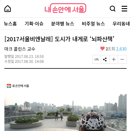
본
페
내
문
이
내
손
검
메
바
지
손
안
색
뉴
로
상
안
주
에
창
전
가
단
에
뉴스홈
기획·이슈
분야별 뉴스
비주얼 뉴스
우리동네
요
서
열
체
기
으
서
서
울
기
보
로
울
비
기
이
-
[2017서울비엔날레] 도시가 내게로 ‘뇌파산책’
스
동
서
바
울
좋
마크 콜린스 교수
2
조회
2,630
로
시
아
가
대
발행일
2017.08.23. 18:50
요
기
페
S
글
글
표
수정일
2017.08.30. 14:08
이
N
자
자
소
지
S
크
크
통
U
공
기
기
포
R
유
크
작
털
L
하
게
게
복
기
변
변
사
경
경
하
하
기
기