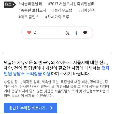
기
태
#서울비엔날레
#2017 서울도시건축비엔날레
사
그
관
#똑똑한 보행도시
#클라우드랩
#뇌파산책
련
#마크 콜린스
#하세가와 토루
태
그
좋
2
카
트
페
아
카
위
이
요
오
터
스
톡
북
댓글은 자유로운 의견 공유의 장이므로 서울시에 대한 신고,
제안, 건의 등 답변이나 개선이 필요한 사항에 대해서는
전자
민원 응답소 누리집을 이용
하여 주시기 바랍니다.
상업성 광고, 저작권 침해, 저속한 표현, 특정인에 대한 비방, 명예훼손, 정
치적 목적, 유사한 내용의 반복적 글, 개인정보 유출,그 밖에 공익을 저해하
거나 운영 취지에 맞지 않는 댓글은 서울특별시 조례 및 개인정보보호법에
의해 통보없이 삭제될 수 있습니다.
응답소 누리집 바로가기