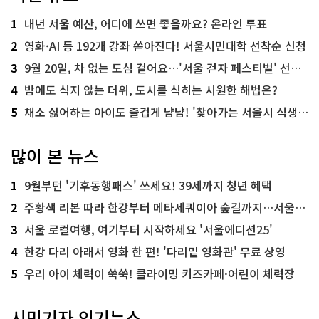
1
내년 서울 예산, 어디에 쓰면 좋을까요? 온라인 투표
2
영화·AI 등 192개 강좌 쏟아진다! 서울시민대학 선착순 신청
3
9월 20일, 차 없는 도심 걸어요…'서울 걷자 페스티벌' 선착순 5천명
4
밤에도 식지 않는 더위, 도시를 식히는 시원한 해법은?
5
채소 싫어하는 아이도 즐겁게 냠냠! '찾아가는 서울시 식생활 교육' 현장
많이 본 뉴스
1
9월부턴 '기후동행패스' 쓰세요! 39세까지 청년 혜택
2
주황색 리본 따라 한강부터 메타세쿼이아 숲길까지…서울둘레길 15코스
3
서울 로컬여행, 여기부터 시작하세요 '서울에디션25'
4
한강 다리 아래서 영화 한 편! '다리밑 영화관' 무료 상영
5
우리 아이 체력이 쑥쑥! 클라이밍 키즈카페·어린이 체력장
시민기자 인기뉴스