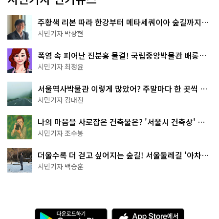
주황색 리본 따라 한강부터 메타세쿼이아 숲길까지…
서울둘레길 15코스
시민기자 박상현
폭염 속 피어난 진분홍 물결! 국립중앙박물관 배롱나
무 명소
시민기자 최정윤
서울역사박물관 이렇게 많았어? 주말마다 한 곳씩 떠
나는 역사 산책
시민기자 김대진
나의 마음을 사로잡은 건축물은? '서울시 건축상' 수
상작 공개!
시민기자 조수봉
더울수록 더 걷고 싶어지는 숲길! 서울둘레길 '아차산
코스'
시민기자 백승훈
다
A