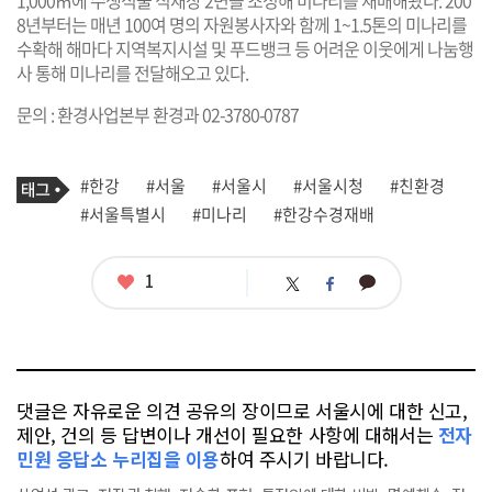
8년부터는 매년 100여 명의 자원봉사자와 함께 1~1.5톤의 미나리를
수확해 해마다 지역복지시설 및 푸드뱅크 등 어려운 이웃에게 나눔행
사 통해 미나리를 전달해오고 있다.
문의 : 환경사업본부 환경과 02-3780-0787
기
태
#한강
#서울
#서울시
#서울시청
#친환경
사
그
관
#서울특별시
#미나리
#한강수경재배
련
태
그
좋
1
카
트
페
아
카
위
이
요
오
터
스
톡
북
댓글은 자유로운 의견 공유의 장이므로 서울시에 대한 신고,
제안, 건의 등 답변이나 개선이 필요한 사항에 대해서는
전자
민원 응답소 누리집을 이용
하여 주시기 바랍니다.