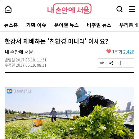
본
페
내
문
이
내
손
검
메
바
지
손
안
색
뉴
로
상
안
주
에
창
전
가
단
에
뉴스홈
기획·이슈
분야별 뉴스
비주얼 뉴스
우리동네
요
서
열
체
기
으
서
서
울
기
보
로
울
비
기
이
-
한강서 재배하는 '친환경 미나리' 아세요?
스
동
서
바
울
좋
내 손안에 서울
1
조회
2,426
로
시
아
가
대
발행일
2017.05.18. 11:31
요
기
페
S
글
글
표
수정일
2017.05.19. 08:11
이
N
자
자
소
지
S
크
크
통
U
공
기
기
포
R
유
크
작
털
L
하
게
게
복
기
변
변
사
경
경
하
하
기
기