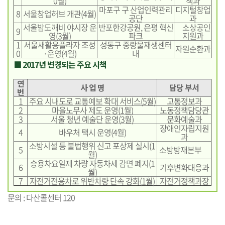
0월)
책과
마포구 구 산업인력관리
디지털창업
8
서울창업허브 개관(4월)
공단
과
서울밤도깨비 야시장 운
반포한강공원, 은평 혁신
소상공인
9
영(3월)
파크
지원과
1
서울새활용플라자 조성
성동구 중랑물재생센터
자원순환과
0
·운영(4월)
내
■ 2017년 변경되는 주요 시책
연
사 업 명
담당 부서
번
1
주요 시내도로 교통예보 확대 서비스(5월)
교통정보과
2
마을노무사 제도 운영(1월)
노동정책담당관
3
서울 청년 예술단 운영(3월)
문화예술과
장애인자립지원
4
바우처 택시 운영(4월)
과
소방시설 등 불법행위 신고 포상제 실시(1
5
소방방재본부
월)
승용차요일제 차량 자동차세 감면 폐지(1
6
기후변화대응과
월)
7
자전거전용차로 위반차량 단속 강화(1월)
자전거정책과장
문의 : 다산콜센터 120
기