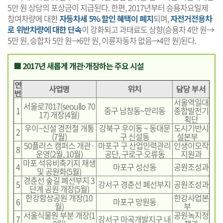
5만 원 상당의 포상금이 지급된다. 한편, 2017년부터 승용차요일제
참여차량에 대한
자동차세 5% 할인 혜택이 폐지
되며,
자전거전용차
로 위반차량에 대한 단속
이 강화되고 과태료도 상향(승용차 4만 원→
5만 원, 승합차 5만 원→6만 원, 이륜자동차 없음→4만 원)된다.
■ 2017년 새롭게 개관·개장하는 주요 시설
연
사업명
위치
담당 부서
번
서울역일대
서울로7017(seoullo 70
1
중구 남창동~만리동
종합발전기
17) 개장(4월)
획단
우이~신설 경전철 개통
강북구 우이동 ~ 동대문
도시기반시
2
(7월)
구 신설동
설본부
50플러스 캠퍼스 개관·
마포구 구 산업인력관리
인생이모작
8
운영(2월, 10월)
공단, 구로구 오류동
지원과
마포 석유비축기지 재생
4
마포구 성산동
공원조성과
및 공원화(5월)
경춘선 숲길 폐선부지 3
5
강서구 경춘선 폐선부지
공원조성과
단계 공원 개장(5월)
한강함상공원 개장(10
한강사업본
6
마포구 망원동
월)
부
서울식물원 부분 개장(1
공원녹지정
7
강서구 마곡개발지구 내