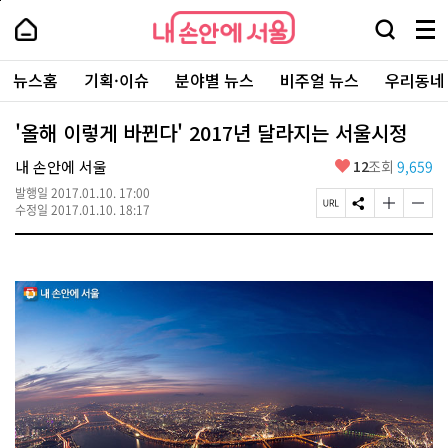
본
페
내
문
이
내
손
검
메
바
지
손
안
색
뉴
로
상
안
주
에
창
전
가
단
에
뉴스홈
기획·이슈
분야별 뉴스
비주얼 뉴스
우리동네
요
서
열
체
기
으
서
서
울
기
보
로
울
비
기
이
-
'올해 이렇게 바뀐다' 2017년 달라지는 서울시정
스
동
서
바
울
좋
내 손안에 서울
12
조회
9,659
로
시
아
가
대
발행일
2017.01.10. 17:00
요
기
페
S
글
글
표
수정일
2017.01.10. 18:17
이
N
자
자
소
지
S
크
크
통
U
공
기
기
포
R
유
크
작
털
L
하
게
게
복
기
변
변
사
경
경
하
하
기
기