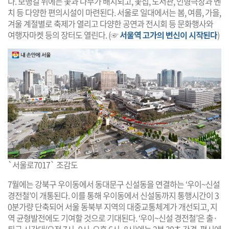
다. 보행길 위에는 꽃과 나무가 배치되고, 꽃집, 도서관, 인형극장과 벤
치 등 다양한 편의시설이 마련된다. 서울로 일대에서는 봄, 여름, 가을,
겨울 계절별로 축제가 열리고 다양한 공연과 전시회 등 문화행사와
여행자마켓 등의 장터도 열린다. (☞
서울역 고가의 변신이 시작된다
)
`서울로7017` 조감도
7월에는 강북구 우이동에서 동대문구 신설동을 연결하는 ‘우이~신설
경전철’이 개통된다. 이를 통해 우이동에서 신설동까지 통행시간이 3
0분가량 단축되어 서울 동북부 지역의 대중교통체계가 개선되고, 지
역 균형발전에도 기여할 것으로 기대된다. ‘우이~신설 경전철’은 출·