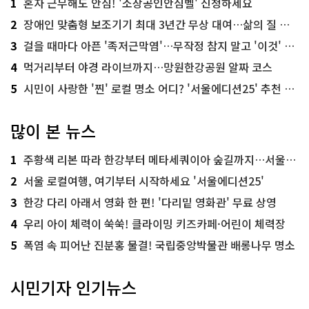
1
혼자 근무해도 안심! '소상공인안심벨' 신청하세요
2
장애인 맞춤형 보조기기 최대 3년간 무상 대여…삶의 질 높인다
3
걸을 때마다 아픈 '족저근막염'…무작정 참지 말고 '이것' 해보세요!
4
먹거리부터 야경 라이브까지…망원한강공원 알짜 코스
5
시민이 사랑한 '찐' 로컬 명소 어디? '서울에디션25' 추천 코스
많이 본 뉴스
1
주황색 리본 따라 한강부터 메타세쿼이아 숲길까지…서울둘레길 15코스
2
서울 로컬여행, 여기부터 시작하세요 '서울에디션25'
3
한강 다리 아래서 영화 한 편! '다리밑 영화관' 무료 상영
4
우리 아이 체력이 쑥쑥! 클라이밍 키즈카페·어린이 체력장
5
폭염 속 피어난 진분홍 물결! 국립중앙박물관 배롱나무 명소
시민기자 인기뉴스