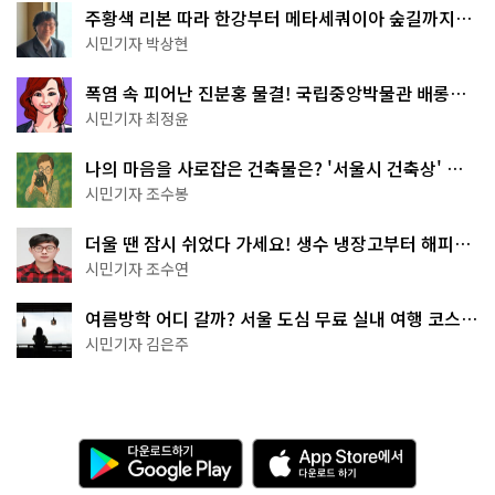
주황색 리본 따라 한강부터 메타세쿼이아 숲길까지…
서울둘레길 15코스
시민기자 박상현
폭염 속 피어난 진분홍 물결! 국립중앙박물관 배롱나
무 명소
시민기자 최정윤
나의 마음을 사로잡은 건축물은? '서울시 건축상' 수
상작 공개!
시민기자 조수봉
더울 땐 잠시 쉬었다 가세요! 생수 냉장고부터 해피소
·무더위쉼터까지
시민기자 조수연
여름방학 어디 갈까? 서울 도심 무료 실내 여행 코스
추천
시민기자 김은주
다
A
운
p
로
p