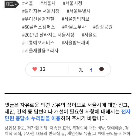
태
#서울
#서울시
#서울시청
사
그
관
#달라지는 서울시정
#서울특별시
련
#우이신설경전철
#서울창업허브
태
그
#50플러스캠퍼스
#마을노무사
#함상공원
#2017년 달라지는 서울시정
#서울로
#교통예보서비스
#서울밤도깨비
#서울새활용프라자
좋
12
카
트
페
아
카
위
이
요
오
터
스
톡
북
댓글은 자유로운 의견 공유의 장이므로 서울시에 대한 신고,
제안, 건의 등 답변이나 개선이 필요한 사항에 대해서는
전자
민원 응답소 누리집을 이용
하여 주시기 바랍니다.
상업성 광고, 저작권 침해, 저속한 표현, 특정인에 대한 비방, 명예훼손, 정
치적 목적, 유사한 내용의 반복적 글, 개인정보 유출,그 밖에 공익을 저해하