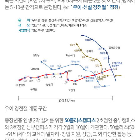
퇴근 시간대(오전 7시~9시, 오후 6시~8시)에는 2분 30초 간격, 평시에
는 5~10분 간격으로 운행된다. (☞
`우이-신설 경전철` 점검
)
우이 경전철 개통 구간
중장년층 인생 2막 설계를 위한
50플러스캠퍼스
2호점인 중부캠퍼스
와 3호점인 남부캠퍼스가 각각 2월과 10월에 개관한다. 50플러스(50
~64세)세대의 교육과 일자리·창업 지원, 상담, 그 외 다양한 활동 등