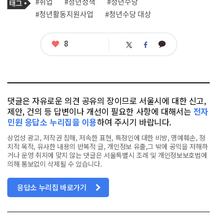
태
#취업
#청년정책
#청년수당
사
그
관
#청년활동지원사업
#청년수당 대상
련
태
그
좋
8
카
트
페
아
카
위
이
요
오
터
스
톡
북
댓글은 자유로운 의견 공유의 장이므로 서울시에 대한 신고,
제안, 건의 등 답변이나 개선이 필요한 사항에 대해서는
전자
민원 응답소 누리집을 이용
하여 주시기 바랍니다.
상업성 광고, 저작권 침해, 저속한 표현, 특정인에 대한 비방, 명예훼손, 정
치적 목적, 유사한 내용의 반복적 글, 개인정보 유출,그 밖에 공익을 저해하
거나 운영 취지에 맞지 않는 댓글은 서울특별시 조례 및 개인정보보호법에
의해 통보없이 삭제될 수 있습니다.
응답소 누리집 바로가기