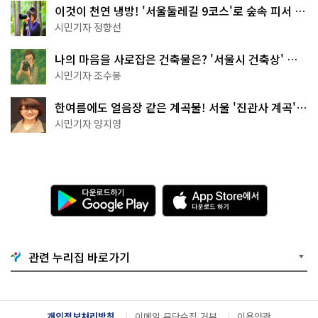
이것이 천연 냉방! '서울둘레길 9코스'로 숲속 피서 떠
나볼까
시민기자 정향선
나의 마음을 사로잡은 건축물은? '서울시 건축상' 수
상작 공개!
시민기자 조수봉
한여름에도 얼음장 같은 계곡물! 서울 '진관사 계곡'이
천국이네~
시민기자 양지영
다
A
운
p
로
p
드
S
하
t
기
o
관련 누리집 바로가기
G
r
o
e
o
에
g
서
l
다
개인정보처리방침
이메일 무단수집 거부
이용약관