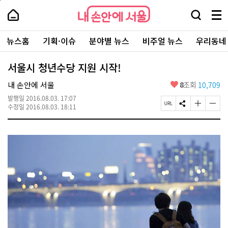
본
페
내
문
이
내
손
검
메
바
지
손
안
색
뉴
로
상
안
주
에
창
전
가
단
에
뉴스홈
기획·이슈
분야별 뉴스
비주얼 뉴스
우리동네
요
서
열
체
기
으
서
서
울
기
보
로
울
비
기
이
-
서울시 청년수당 지원 시작!
스
동
서
바
울
좋
내 손안에 서울
8
조회
10,709
로
시
아
가
대
발행일
2016.08.03. 17:07
요
기
페
S
글
글
표
수정일
2016.08.03. 18:11
이
N
자
자
소
지
S
크
크
통
U
공
기
기
포
R
유
크
작
털
L
하
게
게
복
기
변
변
사
경
경
하
하
기
기