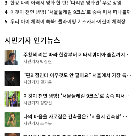
3
한강 다리 아래서 영화 한 편! '다리밑 영화관' 무료 상영
4
이것이 천연 냉방! '서울둘레길 9코스'로 숲속 피서 떠나볼까
5
우리 아이 체력이 쑥쑥! 클라이밍 키즈카페·어린이 체력장
시민기자 인기뉴스
주황색 리본 따라 한강부터 메타세쿼이아 숲길까지…
서울둘레길 15코스
시민기자 박상현
"편의점인데 아무것도 안 팔아요" 서울에서 가장 특별
한 편의점의 정체
시민기자 권기윤
이것이 천연 냉방! '서울둘레길 9코스'로 숲속 피서 떠
나볼까
시민기자 정향선
나의 마음을 사로잡은 건축물은? '서울시 건축상' 수
상작 공개!
시민기자 조수봉