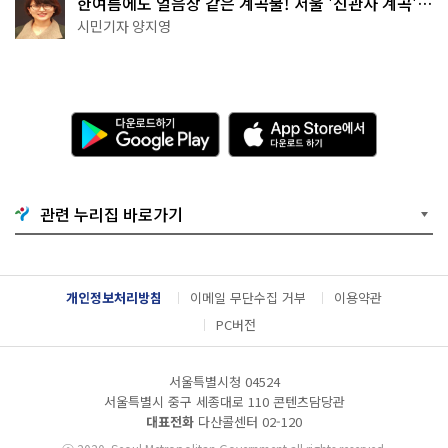
한여름에도 얼음장 같은 계곡물! 서울 '진관사 계곡'이
천국이네~
시민기자 양지영
다
A
운
p
로
p
드
S
하
t
기
o
관련 누리집 바로가기
G
r
o
e
o
에
g
서
l
다
개인정보처리방침
이메일 무단수집 거부
이용약관
e
운
P
로
PC버전
l
드
a
하
y
기
서울특별시청 04524
서울특별시 중구 세종대로 110 콘텐츠담당관
대표전화
다산콜센터
02-120