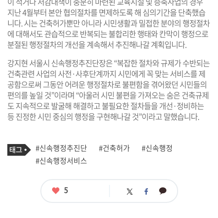
이 적거나 저감대책이 충분히 마련된 교육시설 및 증축사업의 경우
지난 4월부터 본안 협의절차를 면제하도록 해 심의기간을 단축했습
니다. 시는 건축허가뿐만 아니라 시민생활과 밀접한 분야의 행정절차
에 대해서도 관습적으로 반복되는 불합리한 행태와 칸막이 행정으로
분절된 행정절차의 개선을 계속해서 추진해나갈 계획입니다.
강지현 서울시 신속행정추진단장은 “복잡한 절차와 규제가 수반되는
건축관련 사업의 사전·사후단계까지 시민에게 꼭 맞는 서비스를 제
공함으로써 그동안 어려운 행정절차로 불편함을 겪어왔던 시민들의
편의를 높일 것”이라며 “아울러 시민 불편을 가져오는 숨은 건축규제
도 지속적으로 발굴해 해결하고 불필요한 절차들을 개선·정비하는
등 진정한 시민 중심의 행정을 구현해나갈 것”이라고 말했습니다.
기
태
#신속행정추진단
#건축허가
#신속행정
사
그
관
#신속행정서비스
련
태
그
좋
5
카
트
페
아
카
위
이
요
오
터
스
톡
북