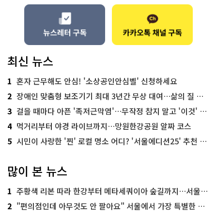
최신 뉴스
1
혼자 근무해도 안심! '소상공인안심벨' 신청하세요
2
장애인 맞춤형 보조기기 최대 3년간 무상 대여…삶의 질 높인다
3
걸을 때마다 아픈 '족저근막염'…무작정 참지 말고 '이것' 해보세요!
4
먹거리부터 야경 라이브까지…망원한강공원 알짜 코스
5
시민이 사랑한 '찐' 로컬 명소 어디? '서울에디션25' 추천 코스
많이 본 뉴스
1
주황색 리본 따라 한강부터 메타세쿼이아 숲길까지…서울둘레길 15코스
2
"편의점인데 아무것도 안 팔아요" 서울에서 가장 특별한 편의점의 정체