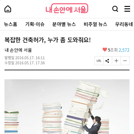
본
페
내
문
이
내
손
검
메
바
지
손
안
색
뉴
로
상
안
주
에
창
전
가
단
에
뉴스홈
기획·이슈
분야별 뉴스
비주얼 뉴스
우리동네
요
서
열
체
기
으
서
서
울
기
보
로
울
비
기
이
-
복잡한 건축허가, 누가 좀 도와줘요!
스
동
서
바
울
좋
내 손안에 서울
5
조회
2,572
로
시
아
가
대
발행일
2016.05.17. 16:11
요
기
페
S
글
글
표
수정일
2016.05.17. 17:36
이
N
자
자
소
지
S
크
크
통
U
공
기
기
포
R
유
크
작
털
L
하
게
게
복
기
변
변
사
경
경
하
하
기
기