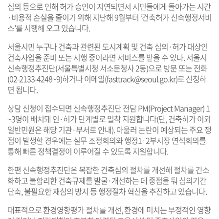
심의 등으로 인해 허가 승인이 지연되면서 시민들에게 돌아가는 시간
·비용적 손실을 줄이기 위해 지난해 9월부터 ‘건축허가 신속행정서비
스’를 시행해 오고 있습니다.
서울시민 누구나 건축과 관련된 도시계획 및 건축 심의·허가 대상인
건축사업을 준비 또는 시행 중이라면 서비스를 받을 수 있다. 서울시
신속행정추진단(서울특별시청 서소문청사 2동)으로 방문 또는 전화
(02-2133-4248~9)하거나 이메일(
fasttrack@seoul.go.kr
)로 신청하
면 됩니다.
상담 신청이 접수되면 신속행정추진단 전담 PM(Project Manager) 1
~3명이 배치돼 인·허가 단계별로 밀착 지원합니다(단, 건축허가 이외
일반민원은 해당 기관·부서로 안내). 아울러 논란이 예상되는 주요 쟁
점이 발생할 경우에는 실무 조정회의와 행정1·2부시장 연석회의를
통해 빠른 정책결정이 이루어질 수 있도록 지원합니다.
한편 신속행정추진단은 복잡한 건축심의 절차를 개선해 절차를 간소
화하고 불합리한 건축규제를 발굴·개선하는 데 중점을 둬 심의기간
단축, 불필요한 재심의 방지 등 행정절차 혁신을 추진하고 있습니다.
대표적으로 환경영향평가 절차를 개선, 환경에 미치는 부정적인 영향