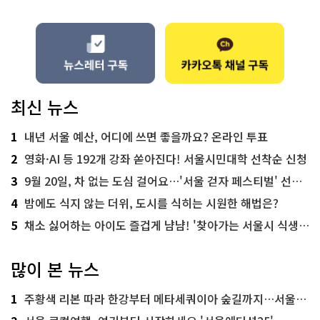
최신 뉴스
1
내년 서울 예산, 어디에 쓰면 좋을까요? 온라인 투표
2
영화·AI 등 192개 강좌 쏟아진다! 서울시민대학 선착순 신청
3
9월 20일, 차 없는 도심 걸어요…'서울 걷자 페스티벌' 선착순 5천명
4
밤에도 식지 않는 더위, 도시를 식히는 시원한 해법은?
5
채소 싫어하는 아이도 즐겁게 냠냠! '찾아가는 서울시 식생활 교육' 현장
많이 본 뉴스
1
주황색 리본 따라 한강부터 메타세쿼이아 숲길까지…서울둘레길 15코스