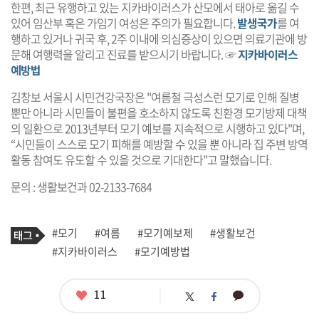
한편, 최근 유행하고 있는 지카바이러스가 산모에서 태아로 옮길 수
있어 임산부 혹은 가임기 여성은 주의가 필요합니다.
발생국가
를 여
행하고 있거나 귀국 후, 2주 이내에 의심증상이 있으면 의료기관에 방
문해 여행력을 알리고 진료를 받으시기 바랍니다. ☞
지카바이러스
예방법
김창보 서울시 시민건강국장은 "여름철 극성스런 모기로 인해 질병
뿐만 아니라 시민들이 불편을 호소하지 않도록 친환경 모기방제 대책
의 일환으로 2013년부터 모기 예보를 지속적으로 시행하고 있다"며,
“시민들이 스스로 모기 피해를 예방할 수 있을 뿐 아니라 집 주변 방역
활동 참여도 유도할 수 있을 것으로 기대한다”고 말했습니다.
문의 : 생활보건과 02-2133-7684
기
태
#모기
#여름
#모기예보제
#생활보건
사
그
관
#지카바이러스
#모기예방법
련
태
그
좋
11
카
트
페
아
카
위
이
요