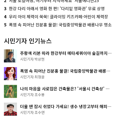
2
서울 로컬여행, 여기부터 시작하세요 '서울에디션25'
3
한강 다리 아래서 영화 한 편! '다리밑 영화관' 무료 상영
4
우리 아이 체력이 쑥쑥! 클라이밍 키즈카페·어린이 체력장
5
폭염 속 피어난 진분홍 물결! 국립중앙박물관 배롱나무 명소
시민기자 인기뉴스
주황색 리본 따라 한강부터 메타세쿼이아 숲길까지…
서울둘레길 15코스
시민기자 박상현
폭염 속 피어난 진분홍 물결! 국립중앙박물관 배롱나
무 명소
시민기자 최정윤
나의 마음을 사로잡은 건축물은? '서울시 건축상' 수
상작 공개!
시민기자 조수봉
더울 땐 잠시 쉬었다 가세요! 생수 냉장고부터 해피소
·무더위쉼터까지
시민기자 조수연