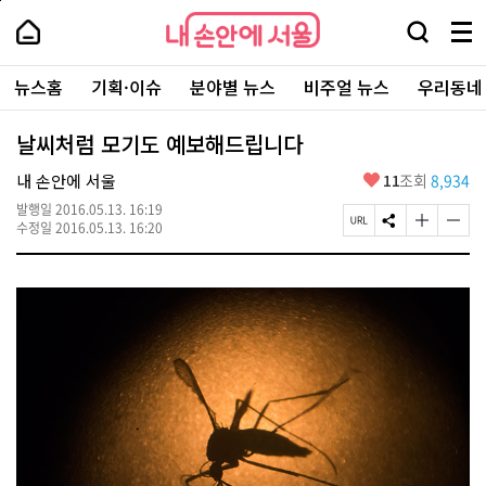
본
페
내
문
이
내
손
검
메
바
지
손
안
색
뉴
로
상
안
주
에
창
전
가
단
에
뉴스홈
기획·이슈
분야별 뉴스
비주얼 뉴스
우리동네
요
서
열
체
기
으
서
서
울
기
보
로
울
비
기
이
-
날씨처럼 모기도 예보해드립니다
스
동
서
바
울
좋
내 손안에 서울
11
조회
8,934
로
시
아
가
대
발행일
2016.05.13. 16:19
요
기
페
S
글
글
표
수정일
2016.05.13. 16:20
이
N
자
자
소
지
S
크
크
통
U
공
기
기
포
R
유
크
작
털
L
하
게
게
복
기
변
변
사
경
경
하
하
기
기