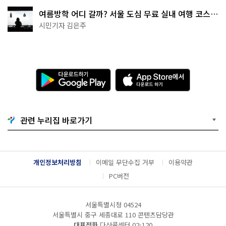
여름방학 어디 갈까? 서울 도심 무료 실내 여행 코스
추천
시민기자 김은주
다
A
운
p
로
p
드
S
하
t
기
o
관련 누리집 바로가기
G
r
o
e
o
에
g
서
l
다
개인정보처리방침
이메일 무단수집 거부
이용약관
e
운
P
로
PC버전
l
드
a
하
y
기
서울특별시청 04524
서울특별시 중구 세종대로 110 콘텐츠담당관
대표전화
다산콜센터
02-120