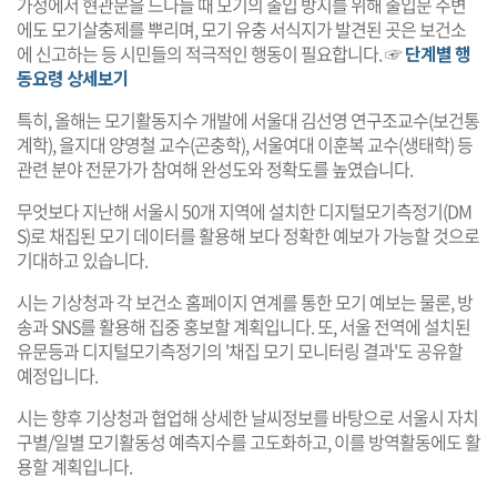
가정에서 현관문을 드나들 때 모기의 출입 방지를 위해 출입문 주변
에도 모기살충제를 뿌리며, 모기 유충 서식지가 발견된 곳은 보건소
에 신고하는 등 시민들의 적극적인 행동이 필요합니다. ☞
단계별 행
동요령 상세보기
특히, 올해는 모기활동지수 개발에 서울대 김선영 연구조교수(보건통
계학), 을지대 양영철 교수(곤충학), 서울여대 이훈복 교수(생태학) 등
관련 분야 전문가가 참여해 완성도와 정확도를 높였습니다.
무엇보다 지난해 서울시 50개 지역에 설치한 디지털모기측정기(DM
S)로 채집된 모기 데이터를 활용해 보다 정확한 예보가 가능할 것으로
기대하고 있습니다.
시는 기상청과 각 보건소 홈페이지 연계를 통한 모기 예보는 물론, 방
송과 SNS를 활용해 집중 홍보할 계획입니다. 또, 서울 전역에 설치된
유문등과 디지털모기측정기의 '채집 모기 모니터링 결과'도 공유할
예정입니다.
시는 향후 기상청과 협업해 상세한 날씨정보를 바탕으로 서울시 자치
구별/일별 모기활동성 예측지수를 고도화하고, 이를 방역활동에도 활
용할 계획입니다.