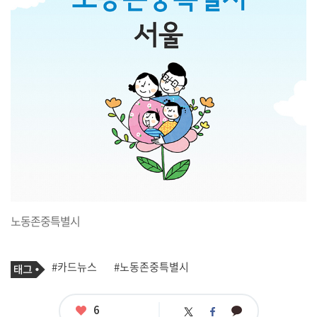
노동존중특별시
기
태
#카드뉴스
#노동존중특별시
사
그
관
련
태
좋
6
카
트
페