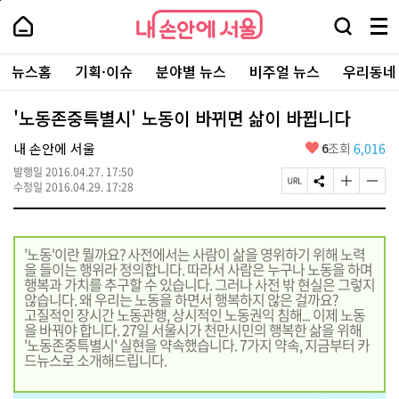
본
페
내
문
이
내
손
검
메
바
지
손
안
색
뉴
로
상
안
주
에
창
전
가
단
에
뉴스홈
기획·이슈
분야별 뉴스
비주얼 뉴스
우리동네
요
서
열
체
기
으
서
서
울
기
보
로
울
비
기
이
-
'노동존중특별시' 노동이 바뀌면 삶이 바뀝니다
스
동
서
바
울
좋
내 손안에 서울
6
조회
6,016
로
시
아
가
대
발행일
2016.04.27. 17:50
요
기
페
S
글
글
표
수정일
2016.04.29. 17:28
이
N
자
자
소
지
S
크
크
통
U
공
기
기
포
R
유
크
작
털
'노동'이란 뭘까요? 사전에서는 사람이 삶을 영위하기 위해 노력
L
하
게
게
을 들이는 행위라 정의합니다. 따라서 사람은 누구나 노동을 하며
복
기
변
변
행복과 가치를 추구할 수 있습니다. 그러나 사전 밖 현실은 그렇지
사
경
경
않습니다. 왜 우리는 노동을 하면서 행복하지 않은 걸까요?
하
하
고질적인 장시간 노동관행, 상시적인 노동권익 침해... 이제 노동
기
기
을 바꿔야 합니다. 27일 서울시가 천만시민의 행복한 삶을 위해
'노동존중특별시' 실현을 약속했습니다. 7가지 약속, 지금부터 카
드뉴스로 소개해드립니다.