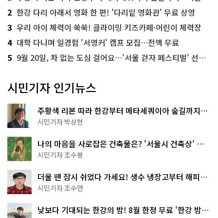
2
한강 다리 아래서 영화 한 편! '다리밑 영화관' 무료 상영
3
우리 아이 체력이 쑥쑥! 클라이밍 키즈카페·어린이 체력장
4
대학 다니며 일경험 '서영커' 캠프 모집…전액 무료
5
9월 20일, 차 없는 도심 걸어요…'서울 걷자 페스티벌' 선착순 5천명
시민기자 인기뉴스
주황색 리본 따라 한강부터 메타세쿼이아 숲길까지…
서울둘레길 15코스
시민기자 박상현
나의 마음을 사로잡은 건축물은? '서울시 건축상' 수
상작 공개!
시민기자 조수봉
더울 땐 잠시 쉬었다 가세요! 생수 냉장고부터 해피소
·무더위쉼터까지
시민기자 조수연
낮보다 기대되는 한강의 밤! 8월 한정 무료 '한강 밤