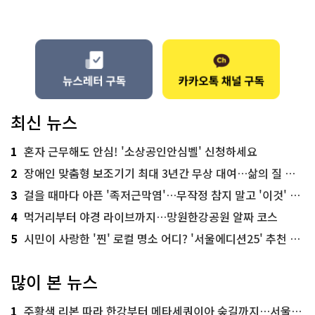
최신 뉴스
1
혼자 근무해도 안심! '소상공인안심벨' 신청하세요
2
장애인 맞춤형 보조기기 최대 3년간 무상 대여…삶의 질 높인다
3
걸을 때마다 아픈 '족저근막염'…무작정 참지 말고 '이것' 해보세요!
4
먹거리부터 야경 라이브까지…망원한강공원 알짜 코스
5
시민이 사랑한 '찐' 로컬 명소 어디? '서울에디션25' 추천 코스
많이 본 뉴스
1
주황색 리본 따라 한강부터 메타세쿼이아 숲길까지…서울둘레길 15코스