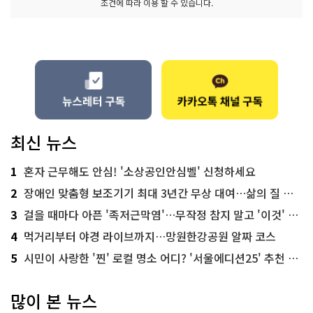
조건에 따라 이용 할 수 있습니다.
최신 뉴스
1
혼자 근무해도 안심! '소상공인안심벨' 신청하세요
2
장애인 맞춤형 보조기기 최대 3년간 무상 대여…삶의 질 높인다
3
걸을 때마다 아픈 '족저근막염'…무작정 참지 말고 '이것' 해보세요!
4
먹거리부터 야경 라이브까지…망원한강공원 알짜 코스
5
시민이 사랑한 '찐' 로컬 명소 어디? '서울에디션25' 추천 코스
많이 본 뉴스