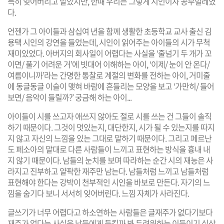
득히 잊어버리고 말았지만, 한때 우리는 그렇게 시인이자 공부벌레였
다.
언젠가 그 아이들과 삼십여 년을 함께 생활한 초등학교 교사 출신 김
용택 시인의 강연을 들었는데, 시인이 읽어주는 아이들의 시가 무척
재미있었다. 아버지의 회사일이 어렵다는 사실을 ‘줄넘기 두 개가 꼬
이면/ 풀기 어려운 거’에 빗대어 이해하는 아이, ‘이제/ 눈이 안 온다/
여름이니까’라는 간명한 통찰로 계절의 변화를 전하는 아이, 거미줄
에 동글동글 이슬이 맺혀 바람에 흔들리는 모양을 보고 ‘가만히/ 들어
보면/ 음악이 들릴까?’ 궁금해 하는 아이...
아이들이 시를 쓰고자 애쓰지 않아도 절로 시를 쓰는 건 그들이 솔직
하기 때문이다. 그것이 멋있는지, 대단한지, 시가 될 수 있는지를 따지
지 않고 자신의 느낌을 있는 그대로 말하기 때문이다. 그리고 페르난
도 페소아의 말대로 다른 사람들이 느끼고 표현하는 방식을 흉내 내
지 않기 때문이다. 남들의 눈치를 보며 따라하는 순간 시의 재능은 사
라지고 진부하고 얄팍한 재주만 남는다. 남들처럼 느끼고 남들처럼
표현해야 한다는 강박이 천부적인 시인을 바보로 만든다. 자기의 느
낌을 숨기다 보니 서서히 잊어버린다. 느낌 자체가 사라진다.
글쓰기가 너무 어렵다고 하소연하는 사람들은 글재주가 없다기보다
재주가 없다는 사실을 남들에게 들킬까 봐 두려워하는 이들이기 십상