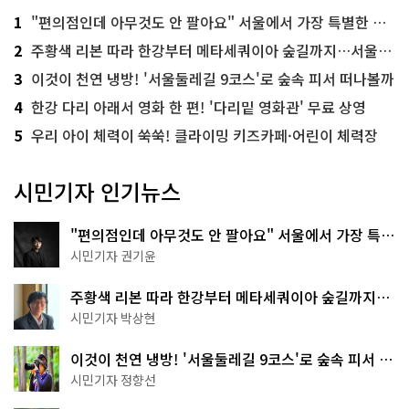
1
"편의점인데 아무것도 안 팔아요" 서울에서 가장 특별한 편의점의 정체
2
주황색 리본 따라 한강부터 메타세쿼이아 숲길까지…서울둘레길 15코스
3
이것이 천연 냉방! '서울둘레길 9코스'로 숲속 피서 떠나볼까
4
한강 다리 아래서 영화 한 편! '다리밑 영화관' 무료 상영
5
우리 아이 체력이 쑥쑥! 클라이밍 키즈카페·어린이 체력장
시민기자 인기뉴스
"편의점인데 아무것도 안 팔아요" 서울에서 가장 특별
한 편의점의 정체
시민기자 권기윤
주황색 리본 따라 한강부터 메타세쿼이아 숲길까지…
서울둘레길 15코스
시민기자 박상현
이것이 천연 냉방! '서울둘레길 9코스'로 숲속 피서 떠
나볼까
시민기자 정향선