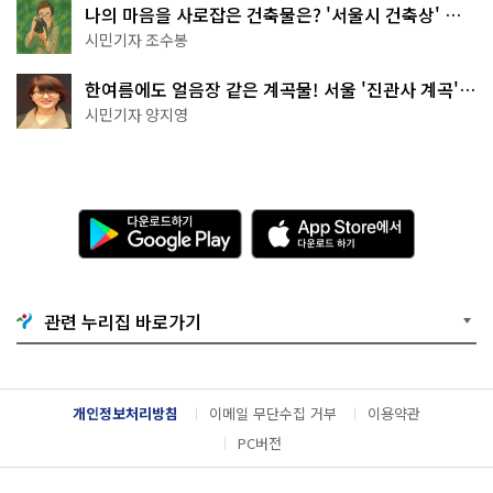
나의 마음을 사로잡은 건축물은? '서울시 건축상' 수
상작 공개!
시민기자 조수봉
한여름에도 얼음장 같은 계곡물! 서울 '진관사 계곡'이
천국이네~
시민기자 양지영
다
A
운
p
로
p
드
S
하
t
기
o
관련 누리집 바로가기
G
r
o
e
o
에
g
서
l
다
개인정보처리방침
이메일 무단수집 거부
이용약관
e
운
P
로
PC버전
l
드
a
하