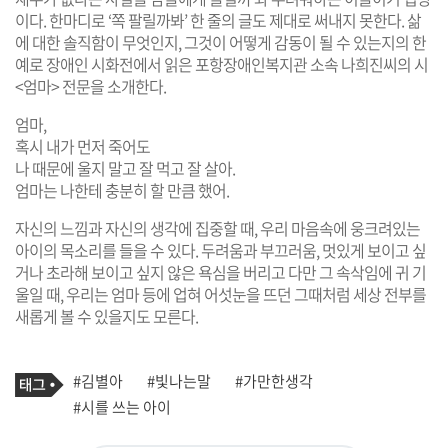
이다. 한마디로 ‘쪽 팔릴까봐’ 한 줄의 글도 제대로 써내지 못한다. 삶
에 대한 솔직함이 무엇인지, 그것이 어떻게 감동이 될 수 있는지의 한
예로 장애인 시화전에서 읽은 포항장애인복지관 소속 나희진씨의 시
<엄마> 전문을 소개한다.
엄마,
혹시 내가 먼저 죽어도
나 때문에 울지 말고 잘 먹고 잘 살아.
엄마는 나한테 충분히 할 만큼 했어.
자신의 느낌과 자신의 생각에 집중할 때, 우리 마음속에 웅크려있는
아이의 목소리를 들을 수 있다. 두려움과 부끄러움, 멋있게 보이고 싶
거나 초라해 보이고 싶지 않은 욕심을 버리고 다만 그 속삭임에 귀 기
울일 때, 우리는 엄마 등에 업혀 어섯눈을 뜨던 그때처럼 세상 전부를
새롭게 볼 수 있을지도 모른다.
기
태
#김별아
#빛나는말
#가만한생각
사
그
관
#시를 쓰는 아이
련
태