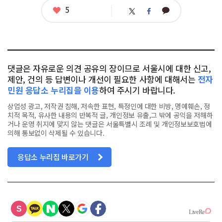
그
좋
5
카
트
페
아
카
위
이
요
오
터
스
톡
북
댓글은 자유로운 의견 공유의 장이므로 서울시에 대한 신고,
제안, 건의 등 답변이나 개선이 필요한 사항에 대해서는
전자
민원 응답소 누리집을 이용
하여 주시기 바랍니다.
상업성 광고, 저작권 침해, 저속한 표현, 특정인에 대한 비방, 명예훼손, 정
치적 목적, 유사한 내용의 반복적 글, 개인정보 유출,그 밖에 공익을 저해하
거나 운영 취지에 맞지 않는 댓글은 서울특별시 조례 및 개인정보보호법에
의해 통보없이 삭제될 수 있습니다.
응답소 누리집 바로가기