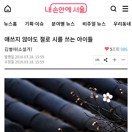
본
페
내
문
이
내
손
검
메
바
지
손
안
색
뉴
로
상
안
주
에
창
전
가
단
에
뉴스홈
기획·이슈
분야별 뉴스
비주얼 뉴스
우리동네
요
서
열
체
기
으
서
서
울
기
보
로
울
비
기
이
-
애쓰지 않아도 절로 시를 쓰는 아이들
스
동
서
바
울
좋
김별아(소설가)
5
조회
986
로
시
아
가
대
발행일
2016.03.18. 15:59
요
기
페
S
글
글
표
수정일
2016.03.18. 15:59
이
N
자
자
소
지
S
크
크
통
U
공
기
기
포
R
유
크
작
털
L
하
게
게
복
기
변
변
사
경
경
하
하
기
기