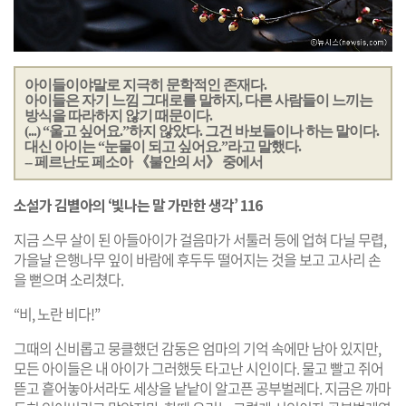
아이들이야말로 지극히 문학적인 존재다.
아이들은 자기 느낌 그대로를 말하지, 다른 사람들이 느끼는
방식을 따라하지 않기 때문이다.
(...) “울고 싶어요.”하지 않았다. 그건 바보들이나 하는 말이다.
대신 아이는 “눈물이 되고 싶어요.”라고 말했다.
-- 페르난도 페소아 《불안의 서》 중에서
소설가 김별아의 ‘빛나는 말 가만한 생각’ 116
지금 스무 살이 된 아들아이가 걸음마가 서툴러 등에 업혀 다닐 무렵,
가을날 은행나무 잎이 바람에 후두두 떨어지는 것을 보고 고사리 손
을 뻗으며 소리쳤다.
“비, 노란 비다!”
그때의 신비롭고 뭉클했던 감동은 엄마의 기억 속에만 남아 있지만,
모든 아이들은 내 아이가 그러했듯 타고난 시인이다. 물고 빨고 쥐어
뜯고 흩어놓아서라도 세상을 낱낱이 알고픈 공부벌레다. 지금은 까마