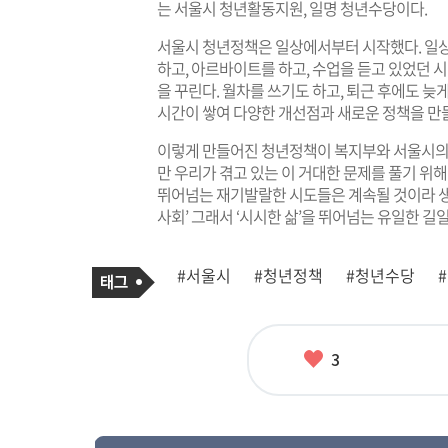
는 서울시 청년활동지원, 일명 청년수당이다.
서울시 청년정책은 일상에서부터 시작했다. 일상
하고, 아르바이트를 하고, 수업을 듣고 있었던 
을 꾸린다. 월차를 쓰기도 하고, 퇴근 후에도 
시간이 쌓여 다양한 개선점과 새로운 정책을 만들
이렇게 만들어진 청년정책이 복지부와 서울시의 
만 우리가 겪고 있는 이 거대한 문제를 풀기 위
뛰어넘는 재기발랄한 시도들은 계속될 것이라 생
사회’ 그래서 ‘시시한 삶’을 뛰어넘는 유일한 길
기
태
#서울시
#청년정책
#청년수당
사
그
관
련
태
그
좋
3
아
요