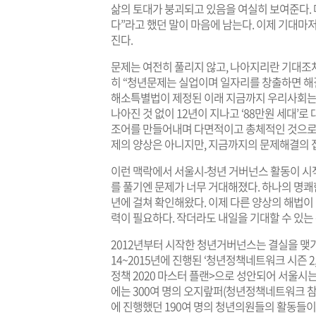
삶의 토대가 붕괴되고 있음을 여실히 보여준다. 며
다”라고 했던 말이 마음에 남는다. 이제 기대마
진다.
문제는 여전히 풀리지 않고, 나아지리란 기대조
히 “청년문제는 실업이며 일자리를 창출하면 해결
해소특별법이 제정된 이래 지금까지 우리사회는
나아진 것 없이 12년이 지나고 ‘88만원 세대’로
조어를 만들어내며 다면적이고 총체적인 것으로 
제의 양상은 아니지만, 지금까지의 문제해결의 
이런 맥락에서 서울시-청년 거버넌스 활동이 시
를 풀기엔 문제가 너무 거대해졌다. 하나의 명
년에 걸쳐 확인해왔다. 이제 다른 양상의 해법이
력이 필요하다. 작더라도 내일을 기대할 수 있는
2012년부터 시작한 청년거버넌스는 결실을 맺기
14~2015년에 진행된 ‘청년정책네트워크 시즌 
정책 2020 마스터 플랜>으로 성안되어 서울시
에는 300여 명의 오지랖퍼(청년정책네트워크 참가
에 진행했던 190여 명의 청년의원들의 활동들이