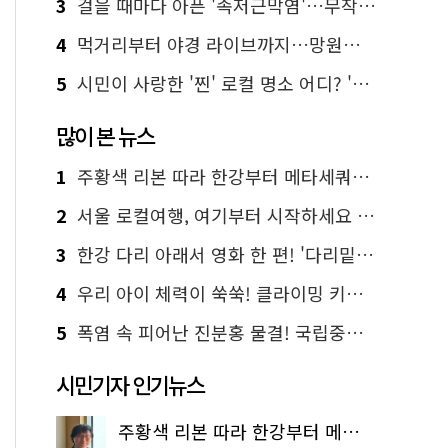
3
걸을 때마다 아픈 '족저근막염'…무작정 참지 말고 '이것' 해보세요!
4
먹거리부터 야경 라이브까지…망원한강공원 알짜 코스
5
시민이 사랑한 '찐' 로컬 명소 어디? '서울에디션25' 추천 코스
많이 본 뉴스
1
주황색 리본 따라 한강부터 메타세쿼이아 숲길까지…서울둘레길 15코스
2
서울 로컬여행, 여기부터 시작하세요 '서울에디션25'
3
한강 다리 아래서 영화 한 편! '다리밑 영화관' 무료 상영
4
우리 아이 체력이 쑥쑥! 클라이밍 키즈카페·어린이 체력장
5
폭염 속 피어난 진분홍 물결! 국립중앙박물관 배롱나무 명소
시민기자 인기뉴스
주황색 리본 따라 한강부터 메타세쿼이아 숲길까지…서울둘레길 15코스