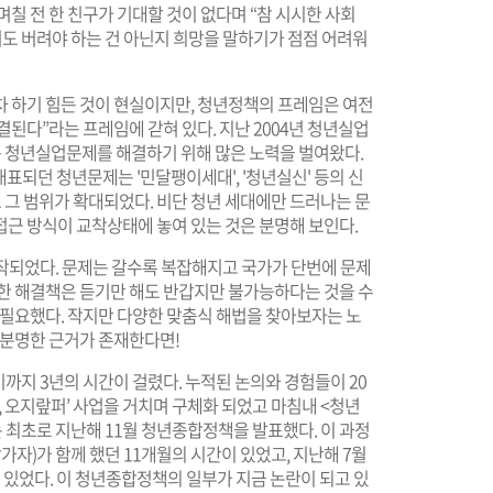
칠 전 한 친구가 기대할 것이 없다며 “참 시시한 사회
저도 버려야 하는 건 아닌지 희망을 말하기가 점점 어려워
차 하기 힘든 것이 현실이지만, 청년정책의 프레임은 여전
된다”라는 프레임에 갇혀 있다. 지난 2004년 청년실업
 청년실업문제를 해결하기 위해 많은 노력을 벌여왔다.
 대표되던 청년문제는 '민달팽이세대', '청년실신' 등의 신
그 범위가 확대되었다. 비단 청년 세대에만 드러나는 문
접근 방식이 교착상태에 놓여 있는 것은 분명해 보인다.
작되었다. 문제는 갈수록 복잡해지고 국가가 단번에 문제
쾌한 해결책은 듣기만 해도 반갑지만 불가능하다는 것을 수
 필요했다. 작지만 다양한 맞춤식 해법을 찾아보자는 노
 분명한 근거가 존재한다면!
까지 3년의 시간이 걸렸다. 누적된 논의와 경험들이 20
2, 오지랖퍼’ 사업을 거치며 구체화 되었고 마침내 <청년
는 최초로 지난해 11월 청년종합정책을 발표했다. 이 과정
자)가 함께 했던 11개월의 시간이 있었고, 지난해 7월
 있었다. 이 청년종합정책의 일부가 지금 논란이 되고 있