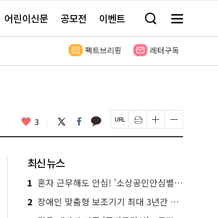
어린이신문
공모전
이벤트
검
메
색
뉴
창
전
열
체
팩트브리핑
레터구독
기
보
기
카
좋
트
페
3
페
인
글
글
카
위
이
아
이
쇄
자
자
오
터
스
요
지
하
크
크
톡
북
U
기
기
기
R
새
크
작
L
창
게
게
최신 뉴스
복
열
변
변
사
림
경
경
하
하
1
혼자 근무해도 안심! '소상공인안심벨' 신청하세요
기
기
2
장애인 맞춤형 보조기기 최대 3년간 무상 대여…삶의 질 높인다