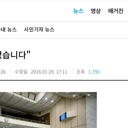
주
뉴스
영상
매거진
요
서
비
스
바
네 뉴스
시민기자 뉴스
로
가
기"
었습니다"
:26
수정일
2016.01.29. 17:11
조회
1,790