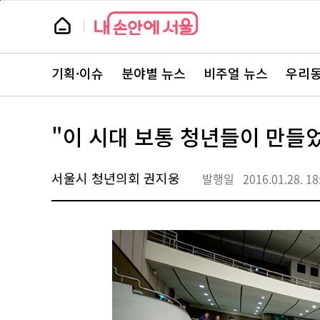
본
페
문
이
뉴
바
지
스
로
상
룸
가
단
뉴
기
으
스
로
기획·이슈
분야별 뉴스
비주얼 뉴스
우리동
주
이
요
동
서
비
스
"이 시대 보통 청년들이 만들
바
로
가
기
서울시 청년의회 권지웅
발행일
2016.01.28. 18