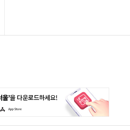
평생학습포털
청년포털
대기환경정보
에코마일리지
A
p
p
S
t