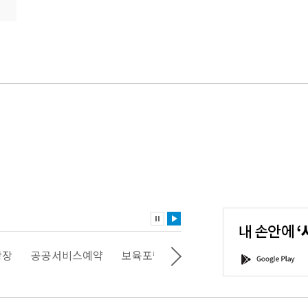
내
손
안
에
'서
광장
공공서비스예약
보육포털
일자리포털
문화포털
G
울'을
o
다
o
운
g
로
l
드