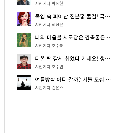
시민기자 박상현
폭염 속 피어난 진분홍 물결! 국립중앙박물관 배롱나무 명소
시민기자 최정윤
나의 마음을 사로잡은 건축물은? '서울시 건축상' 수상작 공개!
시민기자 조수봉
더울 땐 잠시 쉬었다 가세요! 생수 냉장고부터 해피소·무더위쉼터까지
시민기자 조수연
여름방학 어디 갈까? 서울 도심 무료 실내 여행 코스 추천
시민기자 김은주