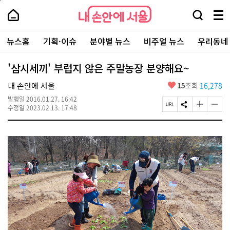
본
페
내
문
이
내
손
검
메
바
지
손
안
색
뉴
로
상
안
주
에
창
전
가
단
에
뉴스홈
기획·이슈
분야별 뉴스
비주얼 뉴스
우리동네
요
서
열
체
기
으
서
서
울
기
보
로
울
비
기
이
-
'삼시세끼' 부럽지 않은 주말농장 분양해요~
스
동
서
바
울
좋
내 손안에 서울
15
조회
16,278
로
시
아
가
대
발행일
2016.01.27. 16:42
요
기
페
S
글
글
표
수정일
2023.02.13. 17:48
이
N
자
자
소
지
S
크
크
통
U
공
기
기
포
R
유
크
작
털
L
하
게
게
복
기
변
변
사
경
경
하
하
기
기