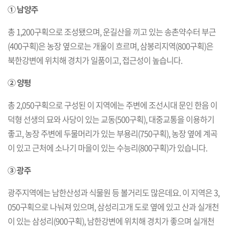
① 남양주
총 1,200구획으로 조성됐으며, 운길산을 끼고 있는 송촌약수터 부근
(400구획)은 농장 옆으로는 개울이 흐르며, 삼봉리지역(800구획)은
북한강변에 위치해 경치가 일품이고, 접근성이 높습니다.
② 양평
총 2,050구획으로 구성된 이 지역에는 주변에 조선시대 문인 한음 이
덕형 선생의 묘와 사당이 있는 교동(500구획), 대중교통을 이용하기
좋고, 농장 주변에 두물머리가 있는 부용리(750구획), 농장 옆에 계곡
이 있고 근처에 소나기 마을이 있는 수능리(800구획)가 있습니다.
③ 광주
광주지역에는 남한산성과 식물원 등 볼거리도 많은데요. 이 지역은 3,
050구획으로 나눠져 있으며, 삼성리고개 도로 옆에 있고 산과 실개천
이 있는 삼성리(900구획), 남한강변에 위치해 경치가 좋으며 실개천