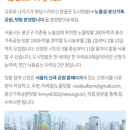
교외로 나가기가 부담스러우신 분들은 도시텃밭(
☞노들섬·용산가족
공원, 텃밭 분양합니다
)을 분양받아보세요.
서울시는 용산구 이촌동 노들섬에 위치한 노들텃밭 280두락과 용산
가족공원 텃밭 190두락을 경작할 도시농부를 2월 1일부터 2월 13일
까지 모집합니다. 선정된 시민은 3월 중순부터 11월 말까지 밭을 사용
할 수 있습니다. 도시텃밭은 한 세대당 한 두락(6.6제곱미터)만 신청가
능하며, 연간 사용료는 두락당 2만 원입니다.
텃밭 참여 신청은
서울의 산과 공원 홈페이지
에 있는 신청서를 다운
받아 작성하고, 우편, 이메일(노들텃밭 :
nodeulfarm@gmail.com
,
용산가족공원텃밭:
krmys6302@seoul.go.kr
), 직접 방문을 통해 접
수하시면 됩니다.