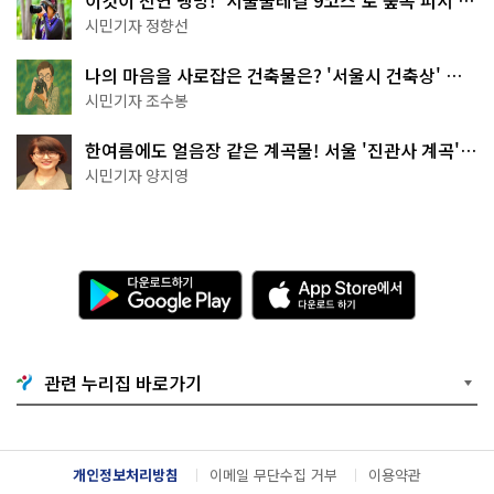
이것이 천연 냉방! '서울둘레길 9코스'로 숲속 피서 떠
나볼까
시민기자 정향선
나의 마음을 사로잡은 건축물은? '서울시 건축상' 수
상작 공개!
시민기자 조수봉
한여름에도 얼음장 같은 계곡물! 서울 '진관사 계곡'이
천국이네~
시민기자 양지영
다
A
운
p
로
p
드
S
하
t
기
o
관련 누리집 바로가기
G
r
o
e
o
에
g
서
l
다
개인정보처리방침
이메일 무단수집 거부
이용약관
e
운