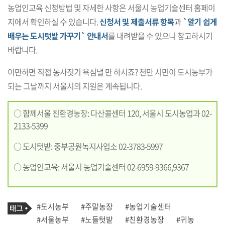
농업인교육 신청방법 및 자세한 사항은 서울시 농업기술센터 홈페이
지에서 확인하실 수 있습니다.
신청서 및 제출서류 항목
과
`알기 쉽게
배우는 도시텃밭 가꾸기` 안내서
를 내려받을 수 있으니 참고하시기
바랍니다.
이만하면 직접 농사짓기 욕심낼 만 하시죠? 천만 시민이 도시농부가
되는 그날까지 서울시의 지원은 계속됩니다.
○ 함께서울 친환경농장: 다산콜센터 120, 서울시 도시농업과 02-
2133-5399
○ 도시텃밭: 중부공원녹지사업소 02-3783-5997
○ 농업인교육: 서울시 농업기술센터 02-6959-9366,9367
기
태
#도시농부
#주말농장
#농업기술센터
사
그
관
#서울농부
#노들텃밭
#친환경농장
#귀농