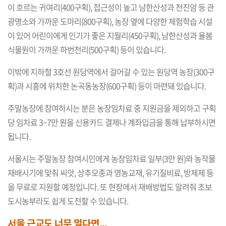
이 흐르는 귀여리(400구획), 접근성이 높고 남한산성과 천진암 등 관
광명소와 가까운 도마리(800구획), 농장 옆에 다양한 체험학습 시설
이 있어 어린이에게 인기가 좋은 지월리(450구획), 남한산성과 율봄
식물원이 가까운 하번천리(500구획) 등이 있습니다.
이밖에 지하철 3호선 원당역에서 걸어갈 수 있는 원당역 농장(300구
획)과 시흥에 위치한 논곡동농장(600구획) 등이 마련돼 있습니다.
주말농장에 참여하시는 분은 농장임차료 중 지원금을 제외하고 구획
당 임차료 3~7만 원을 신용카드 결제나 계좌입금을 통해 납부하시면
됩니다.
서울시는 주말농장 참여시민에게 농장임차료 일부(3만 원)와 농작물
재배시기에 맞춰 씨앗, 상추모종과 영농교재, 유기질비료, 방제제 등
을 무료로 지원할 예정입니다. 또 현장에서 재배방법도 알려줘 초보
도시농부라도 쉽게 도전할 수 있습니다.
서울 근교도 너무 멀다면...