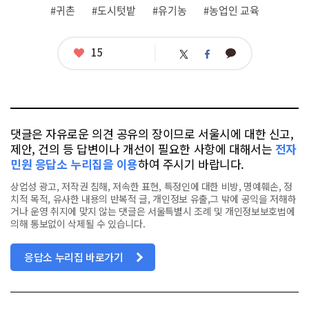
련
#귀촌
#도시텃밭
#유기농
#농업인 교육
태
그
좋
15
카
트
페
아
카
위
이
요
오
터
스
톡
북
댓글은 자유로운 의견 공유의 장이므로 서울시에 대한 신고,
제안, 건의 등 답변이나 개선이 필요한 사항에 대해서는
전자
민원 응답소 누리집을 이용
하여 주시기 바랍니다.
상업성 광고, 저작권 침해, 저속한 표현, 특정인에 대한 비방, 명예훼손, 정
치적 목적, 유사한 내용의 반복적 글, 개인정보 유출,그 밖에 공익을 저해하
거나 운영 취지에 맞지 않는 댓글은 서울특별시 조례 및 개인정보보호법에
의해 통보없이 삭제될 수 있습니다.
응답소 누리집 바로가기