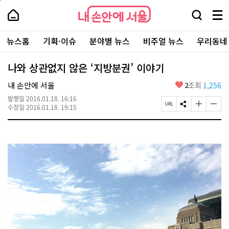
본
페
내
문
이
내
손
검
메
바
지
손
안
색
뉴
로
상
안
주
에
창
전
가
단
에
뉴스홈
기획·이슈
분야별 뉴스
비주얼 뉴스
우리동네
요
서
열
체
기
으
서
서
울
기
보
로
울
비
기
이
-
나와 상관없지 않은 ‘지방분권’ 이야기
스
동
서
바
울
좋
내 손안에 서울
2
조회
1,256
로
시
아
가
대
발행일
2016.01.18. 16:16
요
기
페
S
글
글
표
수정일
2016.01.18. 19:15
이
N
자
자
소
지
S
크
크
통
U
공
기
기
포
R
유
크
작
털
L
하
게
게
복
기
변
변
사
경
경
하
하
기
기