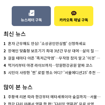
최신 뉴스
1
혼자 근무해도 안심! '소상공인안심벨' 신청하세요
2
장애인 맞춤형 보조기기 최대 3년간 무상 대여…삶의 질 높인다
3
걸을 때마다 아픈 '족저근막염'…무작정 참지 말고 '이것' 해보세요!
4
먹거리부터 야경 라이브까지…망원한강공원 알짜 코스
5
시민이 사랑한 '찐' 로컬 명소 어디? '서울에디션25' 추천 코스
많이 본 뉴스
1
주황색 리본 따라 한강부터 메타세쿼이아 숲길까지…서울둘레길 15코스
2
한강 다리 아래서 영화 한 편! '다리밑 영화관' 무료 상영