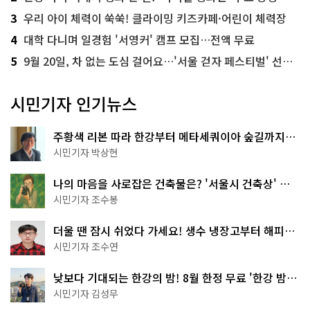
3
우리 아이 체력이 쑥쑥! 클라이밍 키즈카페·어린이 체력장
4
대학 다니며 일경험 '서영커' 캠프 모집…전액 무료
5
9월 20일, 차 없는 도심 걸어요…'서울 걷자 페스티벌' 선착순 5천명
시민기자 인기뉴스
주황색 리본 따라 한강부터 메타세쿼이아 숲길까지…
서울둘레길 15코스
시민기자 박상현
나의 마음을 사로잡은 건축물은? '서울시 건축상' 수
상작 공개!
시민기자 조수봉
더울 땐 잠시 쉬었다 가세요! 생수 냉장고부터 해피소
·무더위쉼터까지
시민기자 조수연
낮보다 기대되는 한강의 밤! 8월 한정 무료 '한강 밤
핑' 예약은?
시민기자 김성무