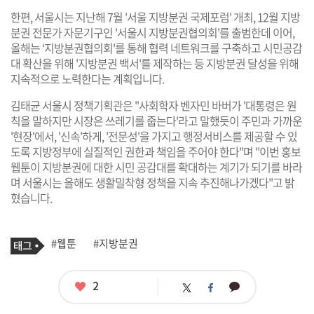
한편, 서울시는 지난해 7월 '서울 지방분권 국제포럼' 개최, 12월 지방
분권 전문가 자문기구인 '서울시 지방분권협의회'를 출범한데 이어,
올해는 ‘지방분권협의회'를 통해 협력 네트워크를 구축하고 시민공감
대 확산을 위해 '지방분권 백서'를 제작하는 등 지방분권 달성을 위해
지속적으로 노력한다는 계획입니다.
김태균 서울시 정책기획관은 "사회학자 벤자민 바버가 '대통령은 원
칙을 말하지만 시장은 쓰레기를 줍는다'라고 말했듯이 주민과 가까운
'현장'에서, '신속'하게, '전문성'을 가지고 행정서비스를 제공할 수 있
도록 지방정부에 실질적인 권한과 책임을 주어야 한다"며 "이번 홍보
웹툰이 지방분권에 대한 시민 공감대를 확대하는 계기가 되기를 바라
며 서울시는 올해도 생활밀착형 정책을 지속 추진해나가겠다"고 밝
혔습니다.
기
태
#웹툰
#지방분권
사
그
관
련
태
좋
2
카
트
페
그
아
카
위
이
요
오
터
스