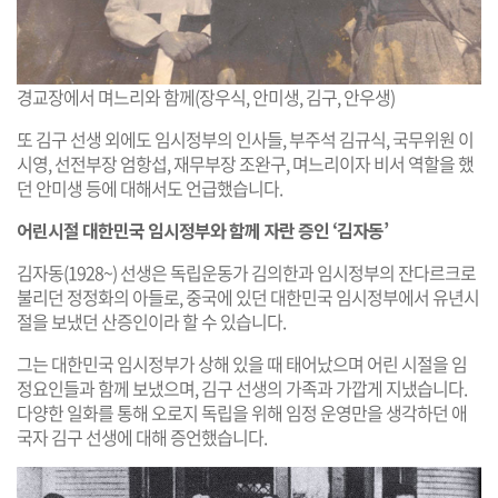
경교장에서 며느리와 함께(장우식, 안미생, 김구, 안우생)
또 김구 선생 외에도 임시정부의 인사들, 부주석 김규식, 국무위원 이
시영, 선전부장 엄항섭, 재무부장 조완구, 며느리이자 비서 역할을 했
던 안미생 등에 대해서도 언급했습니다.
어린시절 대한민국 임시정부와 함께 자란 증인 ‘김자동’
김자동(1928~) 선생은 독립운동가 김의한과 임시정부의 잔다르크로
불리던 정정화의 아들로, 중국에 있던 대한민국 임시정부에서 유년시
절을 보냈던 산증인이라 할 수 있습니다.
그는 대한민국 임시정부가 상해 있을 때 태어났으며 어린 시절을 임
정요인들과 함께 보냈으며, 김구 선생의 가족과 가깝게 지냈습니다.
다양한 일화를 통해 오로지 독립을 위해 임정 운영만을 생각하던 애
국자 김구 선생에 대해 증언했습니다.