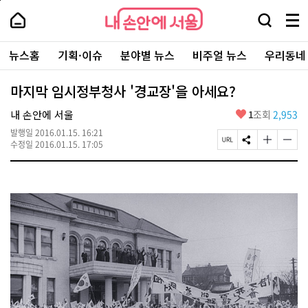
본
페
내
문
이
내
손
검
메
바
지
손
안
색
뉴
로
상
안
주
에
창
전
가
단
에
뉴스홈
기획·이슈
분야별 뉴스
비주얼 뉴스
우리동네
요
서
열
체
기
으
서
서
울
기
보
로
울
비
기
이
-
마지막 임시정부청사 '경교장'을 아세요?
스
동
서
바
울
좋
내 손안에 서울
1
조회
2,953
로
시
아
가
대
발행일
2016.01.15. 16:21
요
기
페
S
글
글
표
수정일
2016.01.15. 17:05
이
N
자
자
소
지
S
크
크
통
U
공
기
기
포
R
유
크
작
털
L
하
게
게
복
기
변
변
사
경
경
하
하
기
기