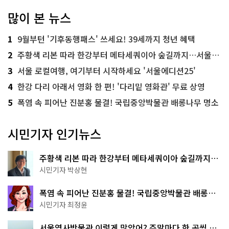
많이 본 뉴스
1
9월부턴 '기후동행패스' 쓰세요! 39세까지 청년 혜택
2
주황색 리본 따라 한강부터 메타세쿼이아 숲길까지…서울둘레길 15코스
3
서울 로컬여행, 여기부터 시작하세요 '서울에디션25'
4
한강 다리 아래서 영화 한 편! '다리밑 영화관' 무료 상영
5
폭염 속 피어난 진분홍 물결! 국립중앙박물관 배롱나무 명소
시민기자 인기뉴스
주황색 리본 따라 한강부터 메타세쿼이아 숲길까지…
서울둘레길 15코스
시민기자 박상현
폭염 속 피어난 진분홍 물결! 국립중앙박물관 배롱나
무 명소
시민기자 최정윤
서울역사박물관 이렇게 많았어? 주말마다 한 곳씩 떠