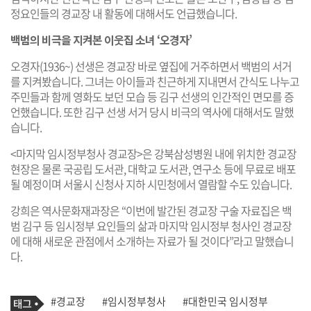
정요인들의 경교장 내 활동에 대해서도 언급했습니다.
백범의 비극을 지켜본 이웃집 소녀 ‘오경자’
오경자(1936~) 선생은 경교장 바로 옆집에 거주하면서 백범의 서거
를 지켜봤습니다. 그녀는 아이들과 친근하게 지내면서 간식도 나누고
주민들과 함께 영화도 보던 모습 등 김구 선생의 인간적인 면모를 증
언했습니다. 또한 김구 선생 서거 당시 비극의 역사에 대해서도 말했
습니다.
<마지막 임시정부청사 경교장>은 강북삼성병원 내에 위치한 경교장
현장은 물론 국공립 도서관, 대학교 도서관, 연구소 등에 무료로 배포
될 예정이며 서울시 신청사 지하 시민청에서 열람할 수도 있습니다.
강희은 역사문화재과장은 “이번에 발간된 경교장 구술 자료집은 백
범 김구 등 임시정부 요인들의 삶과 마지막 임시정부 청사인 경교장
에 대해 새로운 관점에서 소개하는 자료가 될 것이다”라고 말했습니
다.
기
태
#경교장
#임시정부청사
#대한민국 임시정부
사