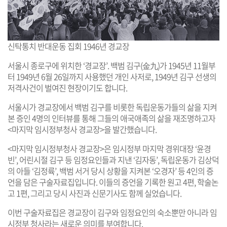
신탁통치 반대운동 집회 1946년 경교장
서울시 종로구에 위치한 ‘경교장’. 백범 김구(金九)가 1945년 11월부
터 1949년 6월 26일까지 사용했던 개인 사저로, 1949년 김구 선생의
저격사건이 벌여진 현장이기도 합니다.
서울시가 경교장에서 백범 김구를 비롯한 독립운동가들의 삶을 지켜
본 증인 4명의 인터뷰를 통해 그들의 애국애족의 삶을 재조명하고자
<마지막 임시정부청사 경교장>을 발간했습니다.
<마지막 임시정부청사 경교장>은 임시정부 마지막 경위대장 ‘윤경
빈’, 어린시절 김구 등 임정요인들과 지낸 ‘김자동’, 독립운동가 김상덕
의 아들 ‘김정륙’, 백범 서거 당시 상황을 지켜본 ‘오경자’ 등 4인의 증
언을 담은 구술자료집입니다. 이들의 증언을 기록한 원고 4편, 학술논
고 1편, 그리고 당시 사진과 신문기사도 함께 실었습니다.
이번 구술자료집은 경교장이 김구와 임정요인의 숙소뿐만 아니라 임
시정부 청사라는 새로운 의미를 부여합니다.