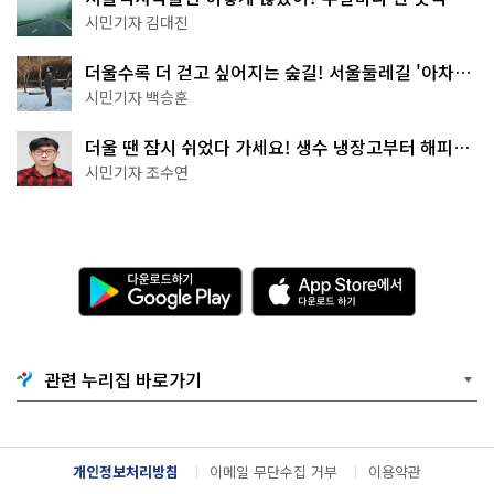
나는 역사 산책
시민기자 김대진
더울수록 더 걷고 싶어지는 숲길! 서울둘레길 '아차산
코스'
시민기자 백승훈
더울 땐 잠시 쉬었다 가세요! 생수 냉장고부터 해피소
·무더위쉼터까지
시민기자 조수연
다
A
운
p
로
p
드
S
하
t
기
o
관련 누리집 바로가기
G
r
o
e
o
에
g
서
l
다
개인정보처리방침
이메일 무단수집 거부
이용약관
e
운