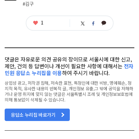
그
관
#김구
련
태
그
좋
1
카
트
페
아
카
위
이
요
오
터
스
톡
북
댓글은 자유로운 의견 공유의 장이므로 서울시에 대한 신고,
제안, 건의 등 답변이나 개선이 필요한 사항에 대해서는
전자
민원 응답소 누리집을 이용
하여 주시기 바랍니다.
상업성 광고, 저작권 침해, 저속한 표현, 특정인에 대한 비방, 명예훼손, 정
치적 목적, 유사한 내용의 반복적 글, 개인정보 유출,그 밖에 공익을 저해하
거나 운영 취지에 맞지 않는 댓글은 서울특별시 조례 및 개인정보보호법에
의해 통보없이 삭제될 수 있습니다.
응답소 누리집 바로가기