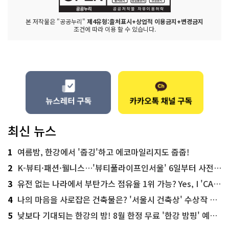
본 저작물은 "공공누리"
제4유형:출처표시+상업적 이용금지+변경금지
조건에 따라 이용 할 수 있습니다.
최신 뉴스
1
여름밤, 한강에서 '줍깅'하고 에코마일리지도 줍줍!
2
K-뷰티·패션·웰니스…'뷰티풀라이프인서울' 6일부터 사전 예약
3
유전 없는 나라에서 부탄가스 점유율 1위 가능? Yes, I 'CAN'
4
나의 마음을 사로잡은 건축물은? '서울시 건축상' 수상작 공개!
5
낮보다 기대되는 한강의 밤! 8월 한정 무료 '한강 밤핑' 예약은?