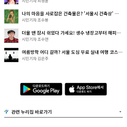
시민기자 최정윤
나의 마음을 사로잡은 건축물은? '서울시 건축상' 수
상작 공개!
시민기자 조수봉
더울 땐 잠시 쉬었다 가세요! 생수 냉장고부터 해피소
·무더위쉼터까지
시민기자 조수연
여름방학 어디 갈까? 서울 도심 무료 실내 여행 코스
추천
시민기자 김은주
다
A
운
p
로
p
드
S
하
t
기
o
관련 누리집 바로가기
G
r
o
e
o
에