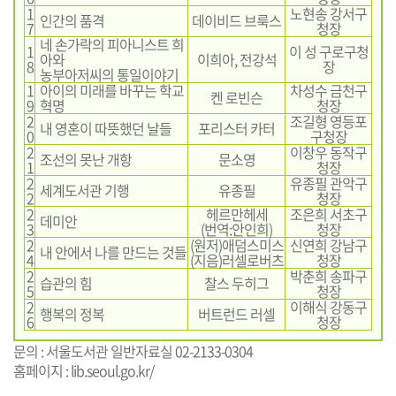
1
노현송 강서구
인간의 품격
데이비드 브룩스
7
청장
네 손가락의 피아니스트 희
1
이 성 구로구청
아와
이희아, 전강석
8
장
농부아저씨의 통일이야기
1
아이의 미래를 바꾸는 학교
차성수 금천구
켄 로빈슨
9
혁명
청장
2
조길형 영등포
내 영혼이 따뜻했던 날들
포리스터 카터
0
구청장
2
이창우 동작구
조선의 못난 개항
문소영
1
청장
2
유종필 관악구
세계도서관 기행
유종필
2
청장
2
헤르만헤세
조은희 서초구
데미안
3
(번역:안인희)
청장
2
(원저)애덤스미스
신연희 강남구
내 안에서 나를 만드는 것들
4
(지음)러셀로버츠
청장
2
박춘희 송파구
습관의 힘
찰스 두히그
5
청장
2
이해식 강동구
행복의 정복
버트런드 러셀
6
청장
문의 : 서울도서관 일반자료실 02-2133-0304
홈페이지 :
lib.seoul.go.kr/