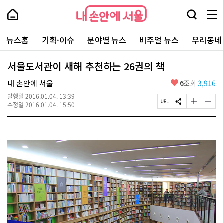
본
페
내
문
이
내
손
검
메
바
지
손
안
색
뉴
로
상
안
주
에
창
전
가
단
에
뉴스홈
기획·이슈
분야별 뉴스
비주얼 뉴스
우리동네
요
서
열
체
기
으
서
서
울
기
보
로
울
비
기
이
-
서울도서관이 새해 추천하는 26권의 책
스
동
서
바
울
좋
내 손안에 서울
6
조회
3,916
로
시
아
가
대
발행일
2016.01.04. 13:39
요
기
페
S
글
글
표
수정일
2016.01.04. 15:50
이
N
자
자
소
지
S
크
크
통
U
공
기
기
포
R
유
크
작
털
L
하
게
게
복
기
변
변
사
경
경
하
하
기
기