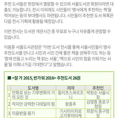
추천 도서들은 현장에서 열람할 수 있으며 서울도서관 회원이라면 대
출도 가능합니다. 전시 이외에도 시민들이 ‘명사에게 추천하는 책’을
적어보는 등의 부대행사도 마련됩니다. 시민들이 추천한 도서 목록은
다음 전시 기획에 활용될 예정입니다.
이번 전시는 도서관 개관시간 중 무료로 누구나 자유롭게 관람할 수
있습니다.
이용훈 서울도서관장은 “이번 도서 전시를 통해 서울시민들이 명사
추천도서를 만나고 시민과 시민 간에 좋은 책을 권해주기도 하는 등
‘함께 만들고 누리는 책 읽는 서울’, ‘책으로 시민의 힘을 키워가는 서
울’을 이뤄나가길 기대한다”고 말했습니다.
■ <잘 가 2015, 반가워 2016> 추천도서 26권
도서명
저자
추천인
만화로 보는 기후변화의 거
필리프스콰르조
박원순 서울시
1
의 모든 것
니
장
김영종 종로구
2
작지만 강력한 디테일의 힘
왕중추
청장
기시미이치로
최창식 중구청
3
미움받을 용기
고가후미타케
장