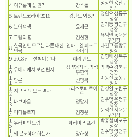
성장현 용산구
4
여유롭게 살 권리
강수돌
청장
정원오 성동구
5
트렌드코리아 2016
김난도 외 5명
청장
김기동 광진구
6
논어백책
윤재근
청장
유덕열 동대문
7
그림의 힘
김선현
구청장
한국인만 모르는 다른 대한
임마누엘 페스트
나진구 중랑구
8
민국
라이쉬
청장
김영배 성북구
9
2018 인구절벽이 온다
해리 덴트
청장
1
정약용지음, 박석
박겸수 강북구
유배지에서 보낸 편지
0
무편역
청장
1
이동진 도봉구
담론
신영복
1
청장
1
크리스토퍼 로이
김성환 노원구
지구 위의 모든 역사
2
드
청장
1
김우영 은평구
바보마음
정말지
3
청장
1
문석진 서대문
에디톨로지
김정운
4
구청장
1
박홍섭 마포구
유러피언 드림
제러미 리프킨
5
청장
1
김수영 양천구
왜 분노해야 하는가
장하성
6
청장