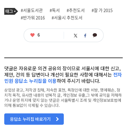
기
태
#서울도서관
#독서
#추천도서
#잘 가 2015
사
그
관
#반가워 2016
#서울시 추천도서
련
태
그
좋
6
카
트
페
아
카
위
이
요
오
터
스
톡
북
댓글은 자유로운 의견 공유의 장이므로 서울시에 대한 신고,
제안, 건의 등 답변이나 개선이 필요한 사항에 대해서는
전자
민원 응답소 누리집을 이용
하여 주시기 바랍니다.
상업성 광고, 저작권 침해, 저속한 표현, 특정인에 대한 비방, 명예훼손, 정
치적 목적, 유사한 내용의 반복적 글, 개인정보 유출,그 밖에 공익을 저해하
거나 운영 취지에 맞지 않는 댓글은 서울특별시 조례 및 개인정보보호법에
의해 통보없이 삭제될 수 있습니다.
응답소 누리집 바로가기