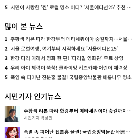
5
시민이 사랑한 '찐' 로컬 명소 어디? '서울에디션25' 추천 코스
많이 본 뉴스
1
주황색 리본 따라 한강부터 메타세쿼이아 숲길까지…서울둘레길 15코스
2
서울 로컬여행, 여기부터 시작하세요 '서울에디션25'
3
한강 다리 아래서 영화 한 편! '다리밑 영화관' 무료 상영
4
우리 아이 체력이 쑥쑥! 클라이밍 키즈카페·어린이 체력장
5
폭염 속 피어난 진분홍 물결! 국립중앙박물관 배롱나무 명소
시민기자 인기뉴스
주황색 리본 따라 한강부터 메타세쿼이아 숲길까지…
서울둘레길 15코스
시민기자 박상현
폭염 속 피어난 진분홍 물결! 국립중앙박물관 배롱나
무 명소