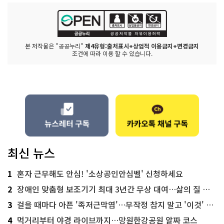
본 저작물은 "공공누리"
제4유형:출처표시+상업적 이용금지+변경금지
조건에 따라 이용 할 수 있습니다.
최신 뉴스
1
혼자 근무해도 안심! '소상공인안심벨' 신청하세요
2
장애인 맞춤형 보조기기 최대 3년간 무상 대여…삶의 질 높인다
3
걸을 때마다 아픈 '족저근막염'…무작정 참지 말고 '이것' 해보세요!
4
먹거리부터 야경 라이브까지…망원한강공원 알짜 코스