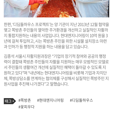
한편, ‘디딤돌하우스 프로젝트’는 양 기관이 지난 2013년 12월 협약을
맺고 쪽방촌 주민들의 열악한 주거환경을 개선하고 실질적인 자활까
지 통합지원하는 내용의 사업입니다. 현대엔지니어링이 10억 원을 3
년에 걸쳐 투입하고, 시는 쪽방촌 주민을 위한 시설물 설치장소 마련
과 인허가 등 행정적 지원을 하는 내용을 담고 있습니다.
김종석 서울시 자활지원과장은 “기업의 장기적 참여와 공공의 행정
력이 결합돼 쪽방촌 주민들의 자활을 지원하는 매우 모범적인 모델로
서 주민들의 생활여건 개선에 실질적인 혜택이 돌아갈 수 있도록 지
원하고 있다”며 “내년에는 현대엔지니어링을 비롯해 기업과 자치단
체, 쪽방상담소를 연계하는 협의체를 구성해서 실질적인 쪽방주민 지
원사업을 추진해 나가겠다”고 말했습니다.
기
태
#쪽방촌
#현대엔지니어링
#디딤돌하우스
사
그
관
#꽃피우다
련