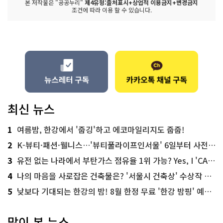
본 저작물은 "공공누리"
제4유형:출처표시+상업적 이용금지+변경금지
조건에 따라 이용 할 수 있습니다.
최신 뉴스
1
여름밤, 한강에서 '줍깅'하고 에코마일리지도 줍줍!
2
K-뷰티·패션·웰니스…'뷰티풀라이프인서울' 6일부터 사전 예약
3
유전 없는 나라에서 부탄가스 점유율 1위 가능? Yes, I 'CAN'
4
나의 마음을 사로잡은 건축물은? '서울시 건축상' 수상작 공개!
5
낮보다 기대되는 한강의 밤! 8월 한정 무료 '한강 밤핑' 예약은?
많이 본 뉴스