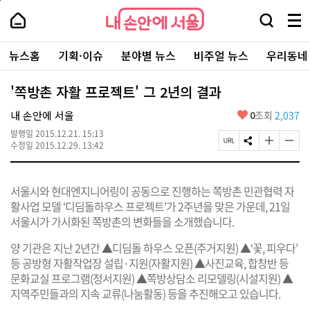
본
페
내
문
이
내
손
검
메
바
지
손
안
색
뉴
로
상
안
주
에
창
전
가
단
에
뉴스홈
기획·이슈
분야별 뉴스
비주얼 뉴스
우리동네
요
서
열
체
기
으
서
서
울
기
보
로
울
비
기
이
-
'쪽방촌 자활 프로젝트' 그 2년의 결과
스
동
서
바
울
좋
내 손안에 서울
0
조회
2,037
로
시
아
가
대
발행일
2015.12.21. 15:13
요
기
페
S
글
글
표
수정일
2015.12.29. 13:42
이
N
자
자
소
지
S
크
크
통
U
공
기
기
포
서울시와 현대엔지니어링이 공동으로 진행하는 쪽방촌 민관협력 자
R
유
크
작
털
L
하
게
게
활사업 모델 ‘디딤돌하우스 프로젝트’가 2주년을 맞은 가운데, 21일
복
기
변
변
서울시가 가시화된 쪽방촌의 변화들을 소개했습니다.
사
경
경
하
하
양 기관은 지난 2년간 ▲디딤돌 하우스 오픈(주거지원) ▲‘꽃, 피우다’
기
기
등 공방형 자활작업장 설립·지원(자활지원) ▲사진교육, 합창반 등
문화교실 프로그램(정서지원) ▲쪽방상담소 리모델링(시설지원) ▲
지역주민들과의 지속 교류(나눔활동) 등을 추진해오고 있습니다.