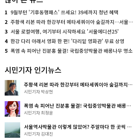
1
9월부턴 '기후동행패스' 쓰세요! 39세까지 청년 혜택
2
주황색 리본 따라 한강부터 메타세쿼이아 숲길까지…서울둘레길 15코스
3
서울 로컬여행, 여기부터 시작하세요 '서울에디션25'
4
한강 다리 아래서 영화 한 편! '다리밑 영화관' 무료 상영
5
폭염 속 피어난 진분홍 물결! 국립중앙박물관 배롱나무 명소
시민기자 인기뉴스
주황색 리본 따라 한강부터 메타세쿼이아 숲길까지…
서울둘레길 15코스
시민기자 박상현
폭염 속 피어난 진분홍 물결! 국립중앙박물관 배롱나
무 명소
시민기자 최정윤
서울역사박물관 이렇게 많았어? 주말마다 한 곳씩 떠
나는 역사 산책
시민기자 김대진