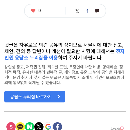
태
그
좋
0
카
트
페
아
카
위
이
요
오
터
스
톡
북
댓글은 자유로운 의견 공유의 장이므로 서울시에 대한 신고,
제안, 건의 등 답변이나 개선이 필요한 사항에 대해서는
전자
민원 응답소 누리집을 이용
하여 주시기 바랍니다.
상업성 광고, 저작권 침해, 저속한 표현, 특정인에 대한 비방, 명예훼손, 정
치적 목적, 유사한 내용의 반복적 글, 개인정보 유출,그 밖에 공익을 저해하
거나 운영 취지에 맞지 않는 댓글은 서울특별시 조례 및 개인정보보호법에
의해 통보없이 삭제될 수 있습니다.
응답소 누리집 바로가기