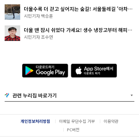
더울수록 더 걷고 싶어지는 숲길! 서울둘레길 '아차산
코스'
시민기자 백승훈
더울 땐 잠시 쉬었다 가세요! 생수 냉장고부터 해피소
·무더위쉼터까지
시민기자 조수연
다
A
운
p
로
p
드
S
하
t
기
o
관련 누리집 바로가기
G
r
o
e
o
에
g
서
l
다
개인정보처리방침
이메일 무단수집 거부
이용약관
e
운
P
로
PC버전
l
드