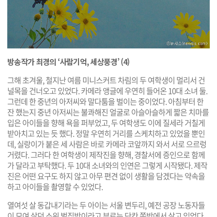
방송작가 최경의 ‘사람기억, 세상풍경’ (4)
그해 초겨울, 철지난 여름 미니스커트 차림의 두 여학생이 멀리서 건
널목을 건너오고 있었다. 카메라 앵글에 우연히 들어온 10대 소녀 둘.
그런데 한 중년의 아저씨와 말다툼을 벌이는 중이었다. 아침부터 한
잔 했는지 중년 아저씨는 불콰해진 얼굴로 아슬아슬하게 짧은 치마를
입은 아이들을 향해 욕을 퍼부었고, 두 여학생도 이에 질세라 거칠게
받아치고 있는 듯 했다. 정말 우연히 거리를 스케치하고 있었을 뿐인
데, 실랑이가 붙은 세 사람은 바로 카메라 코앞까지 와서 서로 으르렁
거렸다. 그러다 한 여학생이 제작진을 향해, 경찰서에 증인으로 함께
가 달라고 부탁했다. 두 10대 소녀와의 인연은 그렇게 시작됐다. 제작
진은 어떤 요구도 하지 않고 아무 편견 없이 생활을 담겠다는 약속을
하고 아이들을 촬영할 수 있었다.
열여섯 살 동갑내기라는 두 아이는 서울 변두리, 예전 공장 노동자들
이 모여 살던 소위 벌집방이라고 부르는 단칸 쪽방에서 살고 있었다.