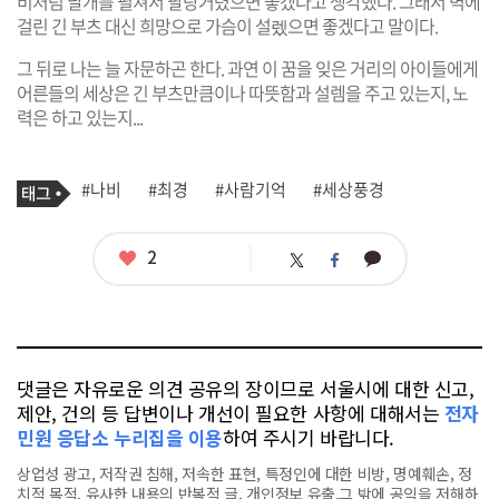
비처럼 날개를 펼쳐서 팔랑거렸으면 좋겠다고 생각했다. 그래서 벽에
걸린 긴 부츠 대신 희망으로 가슴이 설렜으면 좋겠다고 말이다.
그 뒤로 나는 늘 자문하곤 한다. 과연 이 꿈을 잊은 거리의 아이들에게
어른들의 세상은 긴 부츠만큼이나 따뜻함과 설렘을 주고 있는지, 노
력은 하고 있는지...
기
태
#나비
#최경
#사람기억
#세상풍경
사
그
관
련
태
좋
2
카
트
페
그
아
카
위
이
요
오
터
스
톡
북
댓글은 자유로운 의견 공유의 장이므로 서울시에 대한 신고,
제안, 건의 등 답변이나 개선이 필요한 사항에 대해서는
전자
민원 응답소 누리집을 이용
하여 주시기 바랍니다.
상업성 광고, 저작권 침해, 저속한 표현, 특정인에 대한 비방, 명예훼손, 정
치적 목적, 유사한 내용의 반복적 글, 개인정보 유출,그 밖에 공익을 저해하