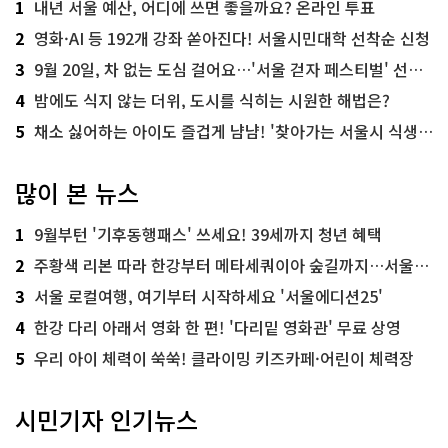
1
내년 서울 예산, 어디에 쓰면 좋을까요? 온라인 투표
2
영화·AI 등 192개 강좌 쏟아진다! 서울시민대학 선착순 신청
3
9월 20일, 차 없는 도심 걸어요…'서울 걷자 페스티벌' 선착순 5천명
4
밤에도 식지 않는 더위, 도시를 식히는 시원한 해법은?
5
채소 싫어하는 아이도 즐겁게 냠냠! '찾아가는 서울시 식생활 교육' 현장
많이 본 뉴스
1
9월부턴 '기후동행패스' 쓰세요! 39세까지 청년 혜택
2
주황색 리본 따라 한강부터 메타세쿼이아 숲길까지…서울둘레길 15코스
3
서울 로컬여행, 여기부터 시작하세요 '서울에디션25'
4
한강 다리 아래서 영화 한 편! '다리밑 영화관' 무료 상영
5
우리 아이 체력이 쑥쑥! 클라이밍 키즈카페·어린이 체력장
시민기자 인기뉴스