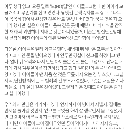
아무 생각 없고, 요즘 말로 ‘노(NO)답’인 아이들... 그런데 한 아이가 꼬
물거리며 무언가를 접고 있었다. 담뱃갑 은색속지를 두 장으로 나누
어 꼼꼼히 접어서 완성한 것은 바로 ‘은빛 나비’ 였다. 꿈을 잊은 지 오
래라 했지만, 실은 아이들 마음속 깊은 곳에 예쁜 나비 하나씩을 간직
한 채 애써 외면하며 지내온 것은 아니었을까. 비좁은 벌집단칸방에
서 낮잠에 빠진 아이들의 앳된 얼굴에선 고단함이 묻어났다.
다음날, 아이들은 멀리 외출을 했다. 새벽에 뛰쳐나온 포주를 찾아가
기어코 떼인 돈을 받아오겠다며 안주면 경찰에 신고를 하겠다고 했
다. 얼마 뒤 우리와 다시 만난 아이들은 한껏 들뜬 표정으로 남대문 시
장에 가서 겨우살이를 장만하겠다고 했다. 얼마간의 돈을 받아낸 모
양이었다. 아이들이 맨 처음 산 것은 무릎까지 오는 긴 부츠였다. 그날
저녁, 단칸방 벽에는 두 켤레의 긴 부츠가 걸렸다. 그것은 내일을 기다
리는 소녀의 설렘 같은 것이었다. 그렇게 작은 것에도 아이들은 즐겁
고 설레어했다.
우리와의 만남은 거기까지였다. 언제까지 이 방에서 지낼지, 집에는
언제쯤 돌아갈 것인지, 앞으론 무엇을 하며 살 생각인지 묻고 싶었지
만 그것마저 어른들이 하는 뻔한 잔소리로 받아들일까봐 묻지 않았
다. 다만 아이들이 고이 접어두었던 꿈이 꺾이거나 사라지지 않고, 나