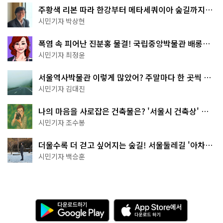
주황색 리본 따라 한강부터 메타세쿼이아 숲길까지…
서울둘레길 15코스
시민기자 박상현
폭염 속 피어난 진분홍 물결! 국립중앙박물관 배롱나
무 명소
시민기자 최정윤
서울역사박물관 이렇게 많았어? 주말마다 한 곳씩 떠
나는 역사 산책
시민기자 김대진
나의 마음을 사로잡은 건축물은? '서울시 건축상' 수
상작 공개!
시민기자 조수봉
더울수록 더 걷고 싶어지는 숲길! 서울둘레길 '아차산
코스'
시민기자 백승훈
다
A
운
p
로
p