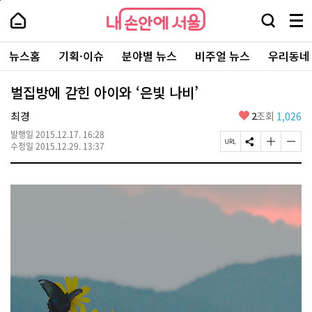
본
페
내
문
이
내
손
검
메
바
지
손
안
색
뉴
로
상
안
주
에
창
전
가
단
에
뉴스홈
기획·이슈
분야별 뉴스
비주얼 뉴스
우리동네
요
서
열
체
기
으
서
서
울
기
보
로
울
비
기
이
-
벌집방에 갇힌 아이와 ‘은빛 나비’
스
동
서
바
울
좋
최경
2
조회
1,026
로
시
아
가
대
발행일
2015.12.17. 16:28
요
기
페
S
글
글
표
수정일
2015.12.29. 13:37
이
N
자
자
소
지
S
크
크
통
U
공
기
기
포
R
유
크
작
털
L
하
게
게
복
기
변
변
사
경
경
하
하
기
기