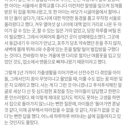
한 아이는 서울에서 중학교를 다니다 이런저런 말썽을 일으켜 징계를
받은 뒤 집을 뛰쳐나왔고, 또 한 아이는 바닷가 시골마을에서 할머니
와 단 둘이 살다가, 대도시에 대한 막연한 동경을 품고 무작정 서울로
올라왔다고 했다. 겨우 열여섯 살 나이에 대책 없이 거리로 나온 두 아
이가 갈 수 있는 곳, 할 수 있는 일은 거의 없었고, 당장 하루를 버틸 돈
이 필요했다. 그래서 어찌어찌 흘러간 곳이 성매매업소였다. 그곳에
서 동갑내기 두 아이가 만났고, 포주가 당초 약속했던 돈을 주지 않자,
새벽에 몰래 뛰쳐나와 수중에 있는 돈을 탈탈 털어 벌집방을 구했다
는 것이다. 찬바람이 부는 겨울에 맨 다리로 철지난 여름옷을 입고 있
었던 것도, 업소에서 맨몸으로 빠져나왔기 때문이라고 했다.
그렇게 1년 가까이 가출생활을 이어가면서 산전수전 다 겪었을 아이
들, 그래서인지 꿈이 무엇이냐고 물었을 때, 이룰 수도 없는 꿈 따윈 잊
은 지 오래라고 했다. 사는 게 다 그런 것 아니겠냐고 푸석푸석해진 얼
굴로 세상 다 산 듯 심드렁한 표정을 짓는 아이들이 답답했고 한편으
론 안쓰러웠다. 왜 이렇게 제대로 입지도 먹지도 못하는 고생을 하면
서 집으로 돌아가지 않느냐는 뻔한 질문에, 아이들은 ‘돌아가면 혼날
것 같다, 이제 공부해서 따라잡을 수 없을 것 같다, 자유가 없을 것 같
다’는 뻔한 답을 했다. 어느새 하루하루 버텨내는 삶에 길들여지고 있
는 것인지도 몰랐다.