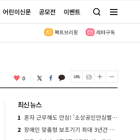
어린이신문
공모전
이벤트
검
메
색
뉴
창
전
열
체
팩트브리핑
레터구독
기
보
기
카
좋
트
페
0
페
인
글
글
카
위
이
아
이
쇄
자
자
오
터
스
요
지
하
크
크
톡
북
U
기
기
기
R
새
크
작
L
창
게
게
최신 뉴스
복
열
변
변
사
림
경
경
하
하
1
혼자 근무해도 안심! '소상공인안심벨' 신청하세요
기
기
2
장애인 맞춤형 보조기기 최대 3년간 무상 대여…삶의 질 높인다