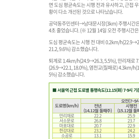
면 도심 평균속도는 시행 전과 유사하고, 근접 
황이 다소 개선된 것으로 나타났습니다.
공덕동주민센터→남대문시장(3km) 주행시간은 15
4초 줄었습니다. (※ 12월 14일 오전 주행시간은 1
도심 평균속도는 시행 전 대비 0.2km/h(22.9→23
21.2, 9.6%) 감소했습니다.
퇴계로 1.4km/h(24.9→26.3, 5.5%), 만리재로 7
(26.9→22.1, 18.0%), 염천교(칠패로) 4.3km/h(1
5%) 감소했습니다.
■ 서울역 근접 도로별 통행속도(12.15(화) 7-9시 기
오전(7~9시
도로명(km/h)
전년
시행전
(14.12월 둘째주)
(15.12월 둘
만리재로
22.2
25.9
서소문로
26.8
23.7
마포대로
20.7
22.9
한강대로
23.2
24.2
소공로
13.1
15.9