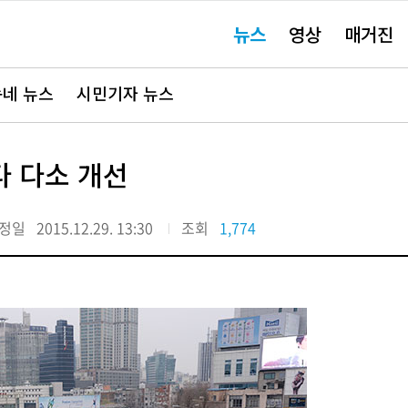
주
뉴스
영상
매거진
요
서
비
스
바
네 뉴스
시민기자 뉴스
로
가
기"
 다소 개선
정일
2015.12.29. 13:30
조회
1,774