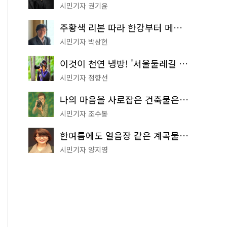
시민기자 권기윤
주황색 리본 따라 한강부터 메타세쿼이아 숲길까지…서울둘레길 15코스
시민기자 박상현
이것이 천연 냉방! '서울둘레길 9코스'로 숲속 피서 떠나볼까
시민기자 정향선
나의 마음을 사로잡은 건축물은? '서울시 건축상' 수상작 공개!
시민기자 조수봉
한여름에도 얼음장 같은 계곡물! 서울 '진관사 계곡'이 천국이네~
시민기자 양지영