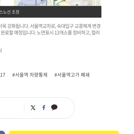
스노선 조정
더욱 강화됩니다. 서울역교차로, 숙대입구 교콩체계 변경
 완료할 예정입니다. 노면표시 13개소를 정비하고, 컬러
터
17
#서울역 차량통제
#서울역고가 폐쇄
카
트
페
카
위
이
오
터
스
톡
북