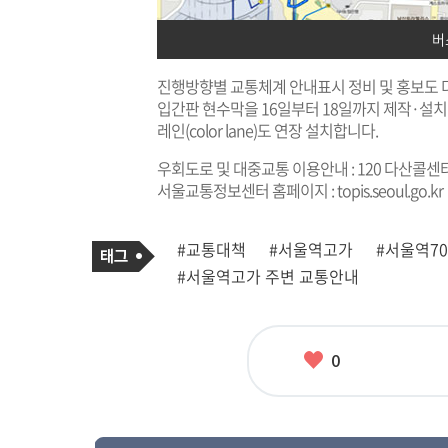
버
진행방향별 교통체계 안내표시 정비 및 홍보도 
입간판 현수막을 16일부터 18일까지 제작·설치
레인(color lane)도 연장 설치합니다.
우회도로 및 대중교통 이용안내 : 120 다산콜센
서울교통정보센터 홈페이지 :
topis.seoul.go.kr
기
태
#교통대책
#서울역고가
#서울역70
사
그
관
#서울역고가 주변 교통안내
련
태
그
좋
0
아
요