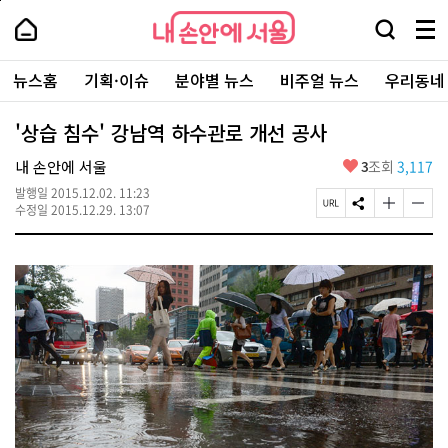
본
페
내
문
이
내
손
검
메
바
지
손
안
색
뉴
로
상
안
주
에
창
전
가
단
에
뉴스홈
기획·이슈
분야별 뉴스
비주얼 뉴스
우리동네
요
서
열
체
기
으
서
서
울
기
보
로
울
비
기
이
-
'상습 침수' 강남역 하수관로 개선 공사
스
동
서
바
울
좋
내 손안에 서울
3
조회
3,117
로
시
아
가
대
발행일
2015.12.02. 11:23
요
기
페
S
글
글
표
수정일
2015.12.29. 13:07
이
N
자
자
소
지
S
크
크
통
U
공
기
기
포
R
유
크
작
털
L
하
게
게
복
기
변
변
사
경
경
하
하
기
기