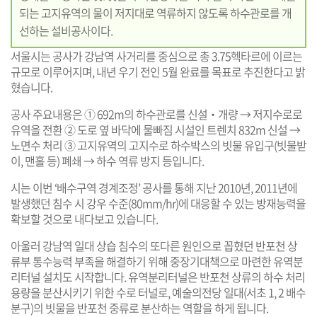
되는 고지유역의 물이 저지대로 역류하지 않도록 하수관로를 개
선하는 설비공사이다.
서울시는 공사가 강남역 사거리를 중심으로 총 3.75헥타르에 이르는
규모로 이루어지며, 내년 우기 전인 5월 완료를 목표로 추진한다고 밝
혔습니다.
공사 주요내용은 ① 692m의 하수관로를 신설‧개량 → 저지수로로
유역을 전환 ② 도로 옆 바닥에 물빠짐 시설인 트렌치 832m 신설 →
노면수 처리 ③ 고지유역의 고지수로 하수박스의 빗물 유입구(빗물받
이, 맨홀 등) 폐쇄 → 하수 역류 방지 등입니다.
시는 이번 ‘배수구역 경계조정’ 공사를 통해 지난 2010년, 2011년에
발생했던 침수 시 강우 수준(80mm/hr)에 대응할 수 있는 방재능력을
확보할 것으로 내다보고 있습니다.
아울러 강남역 일대 상습 침수의 또다른 원인으로 꼽혔던 반포천 상
류부 통수능력 부족을 해결하기 위해 중장기대책으로 마련한 유역분
리터널 설치도 시작합니다. 유역분리터널은 반포천 상류의 하수 처리
용량을 분산시키기 위한 수로 터널로, 예술의전당 일대(서초 1, 2 배수
분구)의 빗물을 반포천 중류로 분산하는 역할을 하게 됩니다.