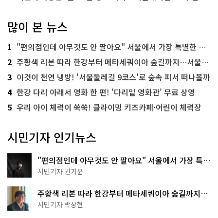
많이 본 뉴스
1
"편의점인데 아무것도 안 팔아요" 서울에서 가장 특별한 편의점의 정체
2
주황색 리본 따라 한강부터 메타세쿼이아 숲길까지…서울둘레길 15코스
3
이것이 천연 냉방! '서울둘레길 9코스'로 숲속 피서 떠나볼까
4
한강 다리 아래서 영화 한 편! '다리밑 영화관' 무료 상영
5
우리 아이 체력이 쑥쑥! 클라이밍 키즈카페·어린이 체력장
시민기자 인기뉴스
"편의점인데 아무것도 안 팔아요" 서울에서 가장 특별
한 편의점의 정체
시민기자 권기윤
주황색 리본 따라 한강부터 메타세쿼이아 숲길까지…
서울둘레길 15코스
시민기자 박상현