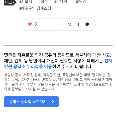
태
#서울시
#침수
#강남역
#물난리
사
그
관
#배수구역 경계조정
련
태
그
좋
3
카
트
페
아
카
위
이
요
오
터
스
톡
북
댓글은 자유로운 의견 공유의 장이므로 서울시에 대한 신고,
제안, 건의 등 답변이나 개선이 필요한 사항에 대해서는
전자
민원 응답소 누리집을 이용
하여 주시기 바랍니다.
상업성 광고, 저작권 침해, 저속한 표현, 특정인에 대한 비방, 명예훼손, 정
치적 목적, 유사한 내용의 반복적 글, 개인정보 유출,그 밖에 공익을 저해하
거나 운영 취지에 맞지 않는 댓글은 서울특별시 조례 및 개인정보보호법에
의해 통보없이 삭제될 수 있습니다.
응답소 누리집 바로가기