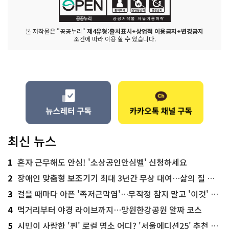
본 저작물은 "공공누리"
제4유형:출처표시+상업적 이용금지+변경금지
조건에 따라 이용 할 수 있습니다.
최신 뉴스
1
혼자 근무해도 안심! '소상공인안심벨' 신청하세요
2
장애인 맞춤형 보조기기 최대 3년간 무상 대여…삶의 질 높인다
3
걸을 때마다 아픈 '족저근막염'…무작정 참지 말고 '이것' 해보세요!
4
먹거리부터 야경 라이브까지…망원한강공원 알짜 코스
5
시민이 사랑한 '찐' 로컬 명소 어디? '서울에디션25' 추천 코스