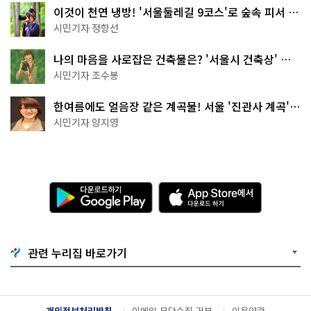
이것이 천연 냉방! '서울둘레길 9코스'로 숲속 피서 떠
나볼까
시민기자 정향선
나의 마음을 사로잡은 건축물은? '서울시 건축상' 수
상작 공개!
시민기자 조수봉
한여름에도 얼음장 같은 계곡물! 서울 '진관사 계곡'이
천국이네~
시민기자 양지영
다
A
운
p
로
p
드
S
하
t
기
o
관련 누리집 바로가기
G
r
o
e
o
에
g
서
l
다
개인정보처리방침
이메일 무단수집 거부
이용약관