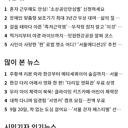
1
혼자 근무해도 안심! '소상공인안심벨' 신청하세요
2
장애인 맞춤형 보조기기 최대 3년간 무상 대여…삶의 질 높인다
3
걸을 때마다 아픈 '족저근막염'…무작정 참지 말고 '이것' 해보세요!
4
먹거리부터 야경 라이브까지…망원한강공원 알짜 코스
5
시민이 사랑한 '찐' 로컬 명소 어디? '서울에디션25' 추천 코스
많이 본 뉴스
1
주황색 리본 따라 한강부터 메타세쿼이아 숲길까지…서울둘레길 15코스
2
한강 다리 아래서 영화 한 편! '다리밑 영화관' 무료 상영
3
우리 아이 체력이 쑥쑥! 클라이밍 키즈카페·어린이 체력장
4
대학 다니며 일경험 '서영커' 캠프 모집…전액 무료
5
9월 20일, 차 없는 도심 걸어요…'서울 걷자 페스티벌' 선착순 5천명
시민기자 인기뉴스