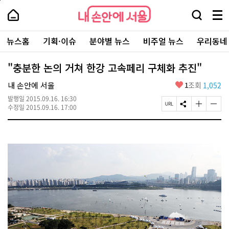
본
페
내
문
이
내
손
검
메
바
지
손
안
색
뉴
로
상
안
주
에
창
전
가
단
에
뉴스홈
기획·이슈
분야별 뉴스
비주얼 뉴스
우리동네
요
서
열
체
기
으
서
서
울
기
보
로
울
비
기
이
-
"충분한 논의 거쳐 한강 고속페리 구체화 추진"
스
동
서
바
울
좋
내 손안에 서울
1
조회
1,052
로
시
아
가
대
발행일
2015.09.16. 16:30
요
기
페
S
글
글
표
수정일
2015.09.16. 17:00
이
N
자
자
소
지
S
크
크
통
U
공
기
기
포
R
유
크
작
털
L
하
게
게
복
기
변
변
사
경
경
하
하
기
기