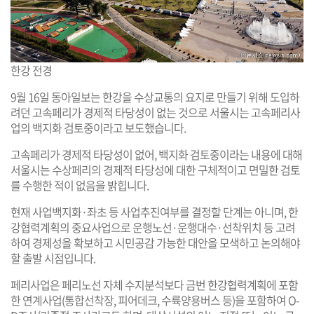
한강 전경
9월 16일 동아일보는 한강을 수상교통의 요지로 만들기 위해 도입하
려던 고속페리가 경제적 타당성이 없는 것으로 서울시는 고속페리사
업의 백지화 검토중이라고 보도했습니다.
고속페리가 경제적 타당성이 없어, 백지화 검토중이라는 내용에 대해
서울시는 수상페리의 경제적 타당성에 대한 구체적이고 면밀한 검토
를 수행한 적이 없음을 밝힙니다.
현재 사업백지화·좌초 등 사업추진여부를 결정할 단계는 아니며, 한
강협력계획의 중요사업으로 운행노선·운행대수·선착위치 등 고려
하여 경제성을 확보하고 시민공감 가능한 대안을 모색하고 논의해야
할 출발 시점입니다.
페리사업은 페리노선 자체 수지분석보다 금번 한강협력계획에 포함
한 연계사업(통합선착장, 피어데크, 수륙양용버스 등)을 포함하여 O-