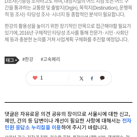
D조사(기종점 조사라고도 하며, 대상시설의 어느 지점 또는 어느 구
간을 통과하는 교통량 및 출발지(Orgin), 목적지(Destination), 운행목
적 등 조사)·타당성 조사·시너지 등 종합적인 분석이 필요합니다.
한강의 활용성을 높이기 위한 장기적인 안목으로 접근해야할 필요가
있기에, 2016년 구체적인 타당성 조사를 통해 전문가·시민·사회단
체 등과 충분한 논의를 거쳐 사업계획 구체화를 추진할 예정입니다.
기
태
#한강
#고속페리
사
그
관
련
태
좋
1
카
트
페
그
아
카
위
이
요
오
터
스
톡
북
댓글은 자유로운 의견 공유의 장이므로 서울시에 대한 신고,
제안, 건의 등 답변이나 개선이 필요한 사항에 대해서는
전자
민원 응답소 누리집을 이용
하여 주시기 바랍니다.