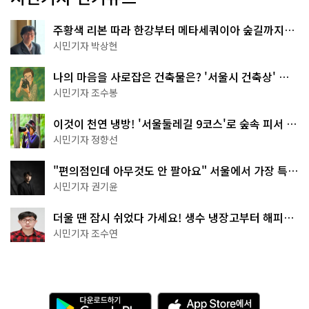
주황색 리본 따라 한강부터 메타세쿼이아 숲길까지…
서울둘레길 15코스
시민기자 박상현
나의 마음을 사로잡은 건축물은? '서울시 건축상' 수
상작 공개!
시민기자 조수봉
이것이 천연 냉방! '서울둘레길 9코스'로 숲속 피서 떠
나볼까
시민기자 정향선
"편의점인데 아무것도 안 팔아요" 서울에서 가장 특별
한 편의점의 정체
시민기자 권기윤
더울 땐 잠시 쉬었다 가세요! 생수 냉장고부터 해피소
·무더위쉼터까지
시민기자 조수연
다
A
운
p