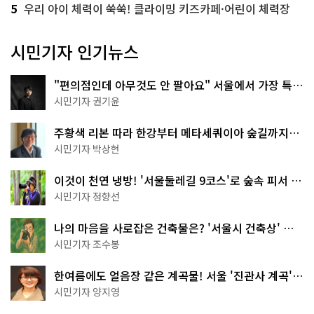
5
우리 아이 체력이 쑥쑥! 클라이밍 키즈카페·어린이 체력장
시민기자 인기뉴스
"편의점인데 아무것도 안 팔아요" 서울에서 가장 특별
한 편의점의 정체
시민기자 권기윤
주황색 리본 따라 한강부터 메타세쿼이아 숲길까지…
서울둘레길 15코스
시민기자 박상현
이것이 천연 냉방! '서울둘레길 9코스'로 숲속 피서 떠
나볼까
시민기자 정향선
나의 마음을 사로잡은 건축물은? '서울시 건축상' 수
상작 공개!
시민기자 조수봉
한여름에도 얼음장 같은 계곡물! 서울 '진관사 계곡'이
천국이네~
시민기자 양지영