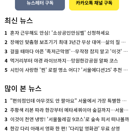
최신 뉴스
1
혼자 근무해도 안심! '소상공인안심벨' 신청하세요
2
장애인 맞춤형 보조기기 최대 3년간 무상 대여…삶의 질 높인다
3
걸을 때마다 아픈 '족저근막염'…무작정 참지 말고 '이것' 해보세요!
4
먹거리부터 야경 라이브까지…망원한강공원 알짜 코스
5
시민이 사랑한 '찐' 로컬 명소 어디? '서울에디션25' 추천 코스
많이 본 뉴스
1
"편의점인데 아무것도 안 팔아요" 서울에서 가장 특별한 편의점의 정체
2
주황색 리본 따라 한강부터 메타세쿼이아 숲길까지…서울둘레길 15코스
3
이것이 천연 냉방! '서울둘레길 9코스'로 숲속 피서 떠나볼까
4
한강 다리 아래서 영화 한 편! '다리밑 영화관' 무료 상영