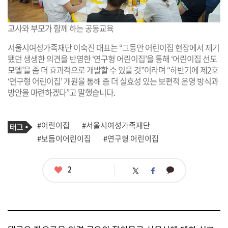
교사와 부모가 함께 하는 공동교육
서울시여성가족재단 이숙진 대표는 “그동안 어린이집 현장에서 제기
됐던 생생한 의견을 반영한 ‘연구형 어린이집’을 통해 ‘어린이집 선도
모델’을 좀 더 효과적으로 개발할 수 있을 것”이라며 “하반기에 제2호
‘연구형 어린이집’ 개원을 통해 좀 더 실효성 있는 보편적 운영 방식과
방안을 마련하겠다”고 말했습니다.
기
태
#어린이집
#서울시여성가족재단
사
그
관
#보듬이어린이집
#연구형 어린이집
련
태
그
좋
2
카
트
페
아
카
위
이
요
오
터
스
톡
북