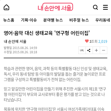
본
페
내
문
이
내
손
검
메
바
지
손
안
색
뉴
로
상
안
주
에
창
전
가
단
에
뉴스홈
기획·이슈
분야별 뉴스
비주얼 뉴스
우리동네
요
서
열
체
기
으
서
서
울
기
보
로
울
비
기
이
-
영어·음악 대신 생태교육 '연구형 어린이집'
스
동
서
바
울
좋
내 손안에 서울
2
조회
2,019
로
시
아
가
대
발행일
2015.08.26. 14:59
요
기
페
S
글
글
표
수정일
2015.08.26. 18:18
이
N
자
자
소
지
S
크
크
통
U
공
기
기
포
학습과 관련한 영어, 음악, 과학 등의 특별활동 대신 인성 및 생태교육,
R
유
크
작
털
L
하
게
게
독서, 우리 동네 탐방 등 아이들의 발달을 돕는 즐거운 놀이로만 프로
복
기
변
변
그램을 구성하고 특별활동비가 전혀 없는 어린이집.
사
경
경
하
하
믿고 맡길만한 어린이집을 만들기 위해 추진한 서울시의 제1호 ‘연구
기
기
형 어린이집’이 부모와 교사로부터 좋은 평가를 받고 있는 것으로 나
타났습니다.
목동에 위치한 ‘연구형 어린이집’은 서울시 여성가족재단(대표 이숙