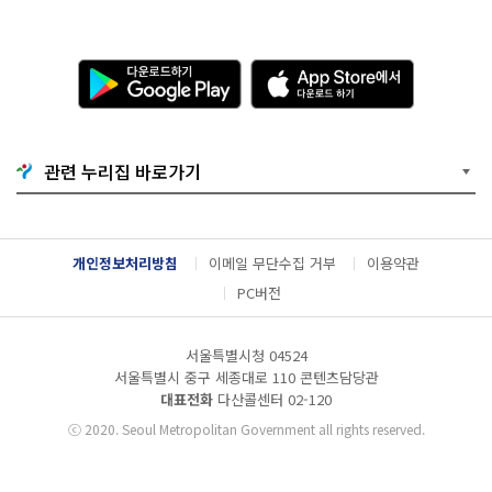
다
A
운
p
로
p
드
S
하
t
기
o
관련 누리집 바로가기
G
r
o
e
o
에
g
서
l
다
개인정보처리방침
이메일 무단수집 거부
이용약관
e
운
P
로
PC버전
l
드
a
하
y
기
서울특별시청 04524
서울특별시 중구 세종대로 110 콘텐츠담당관
대표전화
다산콜센터
02-120
ⓒ
2020. Seoul Metropolitan Government all rights reserved.