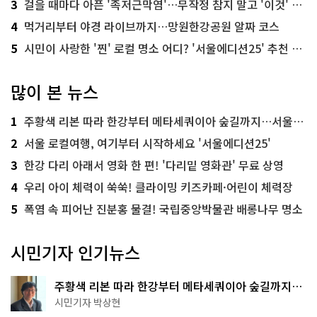
3
걸을 때마다 아픈 '족저근막염'…무작정 참지 말고 '이것' 해보세요!
4
먹거리부터 야경 라이브까지…망원한강공원 알짜 코스
5
시민이 사랑한 '찐' 로컬 명소 어디? '서울에디션25' 추천 코스
많이 본 뉴스
1
주황색 리본 따라 한강부터 메타세쿼이아 숲길까지…서울둘레길 15코스
2
서울 로컬여행, 여기부터 시작하세요 '서울에디션25'
3
한강 다리 아래서 영화 한 편! '다리밑 영화관' 무료 상영
4
우리 아이 체력이 쑥쑥! 클라이밍 키즈카페·어린이 체력장
5
폭염 속 피어난 진분홍 물결! 국립중앙박물관 배롱나무 명소
시민기자 인기뉴스
주황색 리본 따라 한강부터 메타세쿼이아 숲길까지…
서울둘레길 15코스
시민기자 박상현