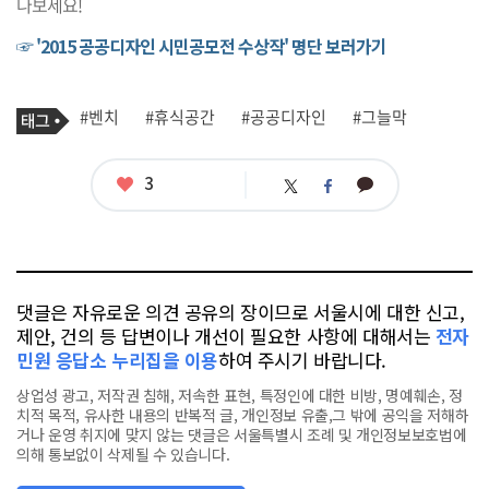
나보세요!
☞ '2015 공공디자인 시민공모전 수상작' 명단 보러가기
기
태
#벤치
#휴식공간
#공공디자인
#그늘막
사
그
관
련
태
좋
3
카
트
페
그
아
카
위
이
요
오
터
스
톡
북
댓글은 자유로운 의견 공유의 장이므로 서울시에 대한 신고,
제안, 건의 등 답변이나 개선이 필요한 사항에 대해서는
전자
민원 응답소 누리집을 이용
하여 주시기 바랍니다.
상업성 광고, 저작권 침해, 저속한 표현, 특정인에 대한 비방, 명예훼손, 정
치적 목적, 유사한 내용의 반복적 글, 개인정보 유출,그 밖에 공익을 저해하
거나 운영 취지에 맞지 않는 댓글은 서울특별시 조례 및 개인정보보호법에
의해 통보없이 삭제될 수 있습니다.