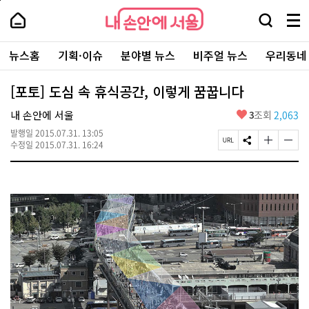
본
페
내
문
이
내
손
검
메
바
지
손
안
색
뉴
로
상
안
주
에
창
전
가
단
에
뉴스홈
기획·이슈
분야별 뉴스
비주얼 뉴스
우리동네
요
서
열
체
기
으
서
서
울
기
보
로
울
비
기
이
-
[포토] 도심 속 휴식공간, 이렇게 꿈꿉니다
스
동
서
바
울
좋
내 손안에 서울
3
조회
2,063
로
시
아
가
대
발행일
2015.07.31. 13:05
요
기
페
S
글
글
표
수정일
2015.07.31. 16:24
이
N
자
자
소
지
S
크
크
통
U
공
기
기
포
R
유
크
작
털
L
하
게
게
복
기
변
변
사
경
경
하
하
기
기