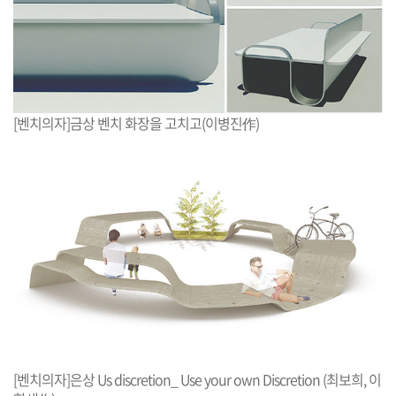
[벤치의자]금상 벤치 화장을 고치고(이병진作)
[벤치의자]은상 Us discretion_ Use your own Discretion (최보희, 이