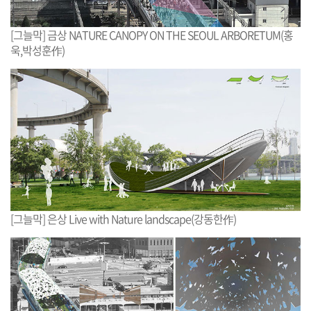
[그늘막] 금상 NATURE CANOPY ON THE SEOUL ARBORETUM(홍
욱,박성훈作)
[그늘막] 은상 Live with Nature landscape(강동한作)