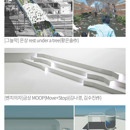
[그늘막] 은상 rest under a tree(황은솔作)
[벤치의자]금상 MOOP(Move+Stop)(김나경, 김수진作)