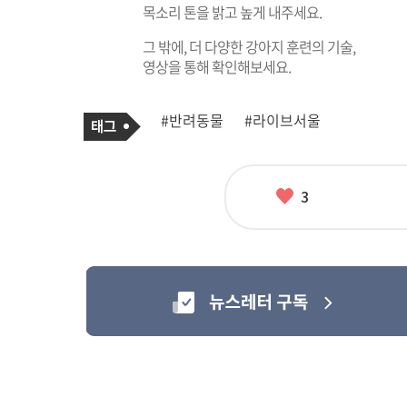
목소리 톤을 밝고 높게 내주세요.
그 밖에, 더 다양한 강아지 훈련의 기술,
영상을 통해 확인해보세요.
기
태
#반려동물
#라이브서울
사
그
관
련
태
그
좋
3
아
요