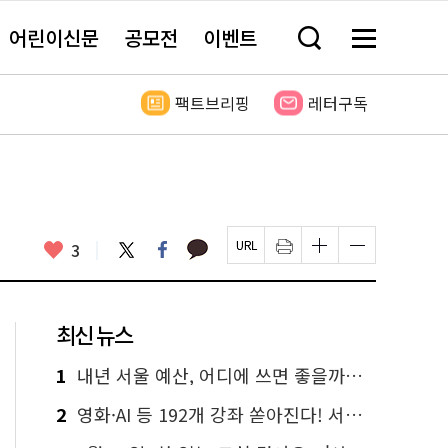
어린이신문
공모전
이벤트
검
메
색
뉴
창
전
열
체
팩트브리핑
레터구독
기
보
기
카
좋
트
페
3
페
인
글
글
카
위
이
아
이
쇄
자
자
오
터
스
요
지
하
크
크
톡
북
U
기
기
기
R
새
크
작
L
창
게
게
최신 뉴스
복
열
변
변
사
림
경
경
하
하
1
내년 서울 예산, 어디에 쓰면 좋을까요? 온라인 투표
기
기
2
영화·AI 등 192개 강좌 쏟아진다! 서울시민대학 선착순 신청