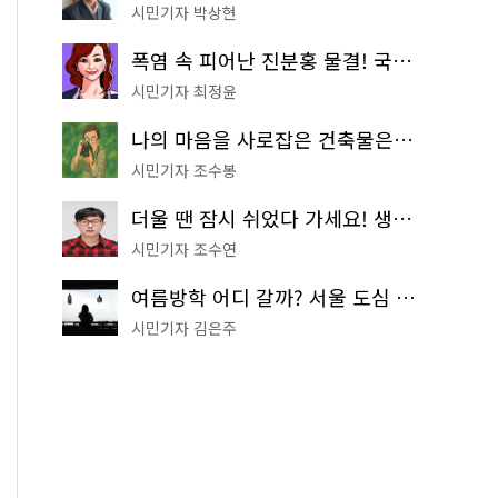
시민기자 박상현
폭염 속 피어난 진분홍 물결! 국립중앙박물관 배롱나무 명소
시민기자 최정윤
나의 마음을 사로잡은 건축물은? '서울시 건축상' 수상작 공개!
시민기자 조수봉
더울 땐 잠시 쉬었다 가세요! 생수 냉장고부터 해피소·무더위쉼터까지
시민기자 조수연
여름방학 어디 갈까? 서울 도심 무료 실내 여행 코스 추천
시민기자 김은주