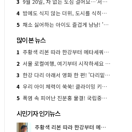
3
9월 20일, 차 없는 도심 걸어요…'서울 걷자 페스티벌' 선착순 5천명
4
밤에도 식지 않는 더위, 도시를 식히는 시원한 해법은?
5
채소 싫어하는 아이도 즐겁게 냠냠! '찾아가는 서울시 식생활 교육' 현장
많이 본 뉴스
1
주황색 리본 따라 한강부터 메타세쿼이아 숲길까지…서울둘레길 15코스
2
서울 로컬여행, 여기부터 시작하세요 '서울에디션25'
3
한강 다리 아래서 영화 한 편! '다리밑 영화관' 무료 상영
4
우리 아이 체력이 쑥쑥! 클라이밍 키즈카페·어린이 체력장
5
폭염 속 피어난 진분홍 물결! 국립중앙박물관 배롱나무 명소
시민기자 인기뉴스
주황색 리본 따라 한강부터 메타세쿼이아 숲길까지…서울둘레길 15코스