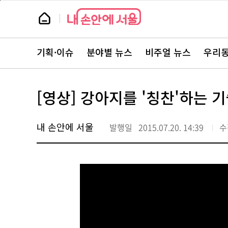
본
페
문
이
뉴
바
지
스
로
상
룸
가
단
뉴
기
으
스
로
기획·이슈
분야별 뉴스
비주얼 뉴스
우리동
주
이
요
동
서
비
스
[영상] 강아지를 '칭찬'하는 
바
로
가
기
내 손안에 서울
발행일
2015.07.20. 14:39
수