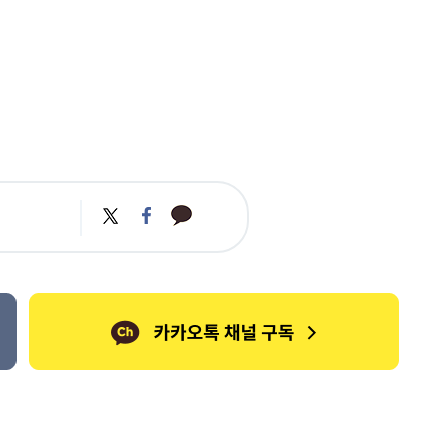
카
트
페
카
위
이
오
터
스
톡
북