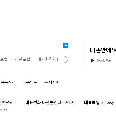
내
손
안
에
'서
포털
청년포털
대기환경정보
에코마일리지
스마트서
G
울'을
o
다
o
운
g
로
l
드
e
 구독신청
이용약관
공지사항
하
P
세
l
요!
a
y
콘텐츠담당관
대표전화
다산콜센터 02-120
대표메일
inews@s
rved.