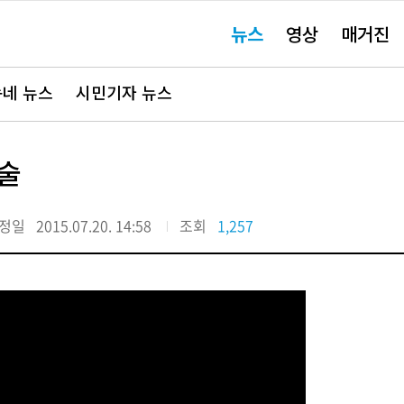
주
뉴스
영상
매거진
요
서
비
스
바
네 뉴스
시민기자 뉴스
로
가
기"
기술
정일
2015.07.20. 14:58
조회
1,257