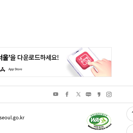
울맵
온라인시장실
시민참여예산
여론조사
엠보팅
A
p
p
S
t
o
유
페
트
네
카
인
r
튜
이
위
이
카
스
e
브
스
터
버
오
타
북
블
스
그
로
토
램
그
리
eoul.go.kr