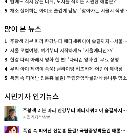
4
밤에도 식지 않는 더위, 도시를 식히는 시원한 해법은?
5
채소 싫어하는 아이도 즐겁게 냠냠! '찾아가는 서울시 식생활 교육' 현장
많이 본 뉴스
1
주황색 리본 따라 한강부터 메타세쿼이아 숲길까지…서울둘레길 15코스
2
서울 로컬여행, 여기부터 시작하세요 '서울에디션25'
3
한강 다리 아래서 영화 한 편! '다리밑 영화관' 무료 상영
4
우리 아이 체력이 쑥쑥! 클라이밍 키즈카페·어린이 체력장
5
폭염 속 피어난 진분홍 물결! 국립중앙박물관 배롱나무 명소
시민기자 인기뉴스
주황색 리본 따라 한강부터 메타세쿼이아 숲길까지…
서울둘레길 15코스
시민기자 박상현
폭염 속 피어난 진분홍 물결! 국립중앙박물관 배롱나