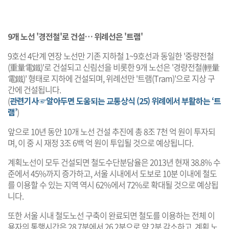
9개 노선 '경전철'로 건설… 위례선은 '트램'
9호선 4단계 연장 노선만 기존 지하철 1~9호선과 동일한 '중량전철
(重量電鐵)'로 건설되고 신림선을 비롯한 9개 노선은 '경량전철(輕量
電鐵)' 형태로 지하에 건설되며, 위례선만 '트램(Tram)'으로 지상 구
간에 건설됩니다.
(
관련기사☞알아두면 도움되는 교통상식 (25) 위례에서 부활하는 ‘트
램’
)
앞으로 10년 동안 10개 노선 건설 추진에 총 8조 7천 억 원이 투자되
며, 이 중 시 재정 3조 6백 억 원이 투입될 것으로 예상됩니다.
계획노선이 모두 건설되면 철도수단분담율은 2013년 현재 38.8% 수
준에서 45%까지 증가하고, 서울 시내에서 도보로 10분 이내에 철도
를 이용할 수 있는 지역 역시 62%에서 72%로 확대될 것으로 예상됩
니다.
또한 서울 시내 철도노선 구축이 완료되면 철도를 이용하는 전체 이
용자의 통행시간은 28.7분에서 26.2분으로 약 2분 감소하고, 계획 노