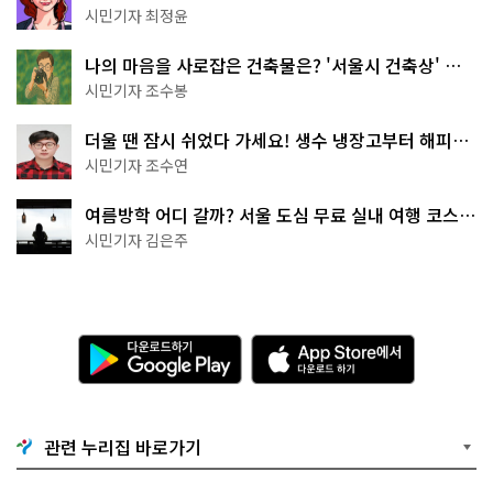
무 명소
시민기자 최정윤
나의 마음을 사로잡은 건축물은? '서울시 건축상' 수
상작 공개!
시민기자 조수봉
더울 땐 잠시 쉬었다 가세요! 생수 냉장고부터 해피소
·무더위쉼터까지
시민기자 조수연
여름방학 어디 갈까? 서울 도심 무료 실내 여행 코스
추천
시민기자 김은주
다
A
운
p
로
p
드
S
하
t
기
o
관련 누리집 바로가기
G
r
o
e
o
에