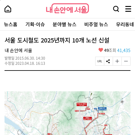
본
페
내
문
이
내
손
검
메
바
지
손
안
색
뉴
로
상
안
주
에
창
전
가
단
에
뉴스홈
기획·이슈
분야별 뉴스
비주얼 뉴스
우리동네
요
서
열
체
기
으
서
서
울
기
보
로
울
비
기
이
-
서울 도시철도 2025년까지 10개 노선 신설
스
동
서
바
울
좋
내 손안에 서울
49
조회
41,435
로
시
아
가
대
발행일
2015.06.30. 14:30
요
기
페
S
글
글
표
수정일
2023.04.18. 16:13
이
N
자
자
소
지
S
크
크
통
U
공
기
기
포
R
유
크
작
털
L
하
게
게
복
기
변
변
사
경
경
하
하
기
기