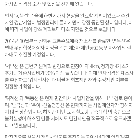
자사업 적격성 조사 및 협상을 진행해 왔습니다.
먼저 '동북선'은 올해 하반기까지 협상을 완료할 계획이었으나 주관
사인 경남기업이 법정관리에 들어가면서 잠정 중단된 상태입니다. 이
에 따라 사업이 당초 계획보다 다소 지연될 것으로 보입니다.
2014년 10월부터 진행된 교통수요예측 재조사를 완료한 '면목선'은
연내 우선협상대상자 지정을 위한 제3자 제안공고 등 민자사업의 절
차대로 추진할 예정입니다.
'서부선'은 금번 기본계획 변경으로 연장이 약 4km, 정거장 4개소가
추가되어 총사업비가 20% 이상 늘었습니다. 이에 민자적격성 재조사
를 추진하고 '위례신사선'과 더불어 최초제안자와 수정제안 여부를
결정할 계획입니다.
'위례선'과 '목동선'은 현재 민간에서 사업제안을 위해 내부 검토 중이
며, '난곡선'과 '우이~신설연장선'은 현재까지는 사업제안자가 정해지
지 않은 상황입니다. 하지만 이번 ‘도시철도망 구축계획’의 승인으로
불확실성이 해소된 만큼 시에서도 민간제안을 적극적으로 유도하겠
다고 밝혔습니다.
마지막으로 서울시 재정사업으로 추진되는 '9호선 4단계 연장(보훈