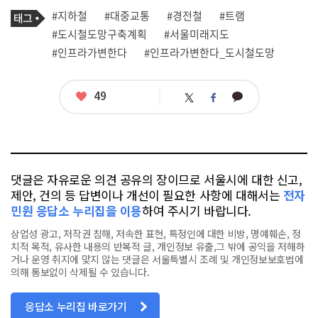
기
태
#지하철
#대중교통
#경전철
#트램
사
그
관
#도시철도망구축계획
#서울미래지도
련
#인프라가변한다
#인프라가변한다_도시철도망
태
그
좋
49
카
트
페
아
카
위
이
요
오
터
스
톡
북
댓글은 자유로운 의견 공유의 장이므로 서울시에 대한 신고,
제안, 건의 등 답변이나 개선이 필요한 사항에 대해서는
전자
민원 응답소 누리집을 이용
하여 주시기 바랍니다.
상업성 광고, 저작권 침해, 저속한 표현, 특정인에 대한 비방, 명예훼손, 정
치적 목적, 유사한 내용의 반복적 글, 개인정보 유출,그 밖에 공익을 저해하
거나 운영 취지에 맞지 않는 댓글은 서울특별시 조례 및 개인정보보호법에
의해 통보없이 삭제될 수 있습니다.
응답소 누리집 바로가기